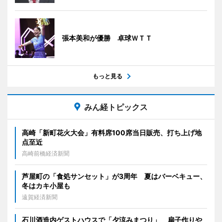
張本美和が優勝 卓球ＷＴＴ
もっと見る
みん経トピックス
高崎「新町花火大会」有料席100席当日販売、打ち上げ地
点至近
高崎前橋経済新聞
芦屋町の「食処サンセット」が3周年 夏はバーベキュー、
冬はカキ小屋も
遠賀経済新聞
石川酒造内ゲストハウスで「夕涼みまつり」 扇子作りや