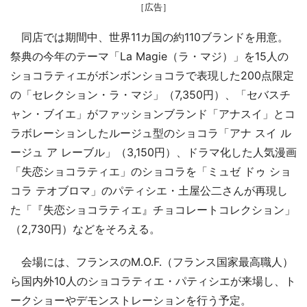
［広告］
同店では期間中、世界11カ国の約110ブランドを用意。
祭典の今年のテーマ「La Magie（ラ・マジ）」を15人の
ショコラティエがボンボンショコラで表現した200点限定
の「セレクション・ラ・マジ」（7,350円）、「セバスチ
ャン・ブイエ」がファッションブランド「アナスイ」とコ
ラボレーションしたルージュ型のショコラ「アナ スイ ル
ージュ ア レーブル」（3,150円）、ドラマ化した人気漫画
「失恋ショコラティエ」のショコラを「ミュゼ ドゥ ショ
コラ テオブロマ」のパティシエ・土屋公二さんが再現し
た「『失恋ショコラティエ』チョコレートコレクション」
（2,730円）などをそろえる。
会場には、フランスのM.O.F.（フランス国家最高職人）
ら国内外10人のショコラティエ・パティシエが来場し、ト
ークショーやデモンストレーションを行う予定。