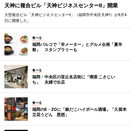
天神に複合ビル「天神ビジネスセンターII」開業
大型複合ビル「天神ビジネスセンターII」（福岡市中央区天神1）が8月4
日に開業した。
食べる
福岡パルコで「辛メーター」とグルメ企画「夏辛
祭」 スタンプラリーも
食べる
福岡・中央区の笹丘名店街に「喫茶 こさじい
ち」 夫婦で出店
食べる
福岡のE・ZOに「銀だこハイボール酒場」「久留米
立花うどん 恩想」