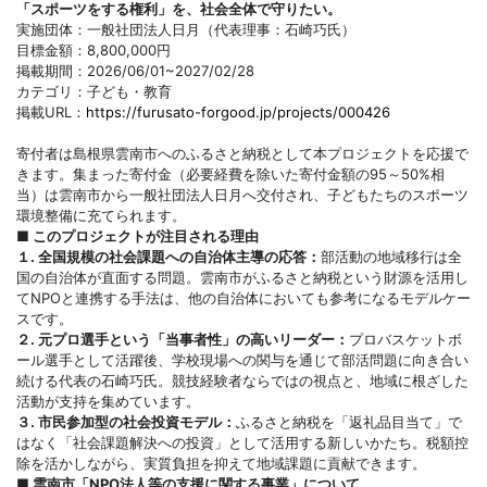
「スポーツをする権利」を、社会全体で守りたい。
実施団体：一般社団法人日月（代表理事：石崎巧氏）
目標金額：8,800,000円
掲載期間：2026/06/01~2027/02/28
カテゴリ：子ども・教育
掲載URL：
https://furusato-forgood.jp/projects/000426
寄付者は島根県雲南市へのふるさと納税として本プロジェクトを応援で
きます。集まった寄付金（必要経費を除いた寄付金額の95～50%相
当）は雲南市から一般社団法人日月へ交付され、子どもたちのスポーツ
環境整備に充てられます。
■ このプロジェクトが注目される理由
１. 全国規模の社会課題への自治体主導の応答：
部活動の地域移行は全
国の自治体が直面する問題。雲南市がふるさと納税という財源を活用し
てNPOと連携する手法は、他の自治体においても参考になるモデルケー
スです。
２. 元プロ選手という「当事者性」の高いリーダー：
プロバスケットボ
ール選手として活躍後、学校現場への関与を通じて部活問題に向き合い
続ける代表の石崎巧氏。競技経験者ならではの視点と、地域に根ざした
活動が支持を集めています。
３. 市民参加型の社会投資モデル：
ふるさと納税を「返礼品目当て」で
はなく「社会課題解決への投資」として活用する新しいかたち。税額控
除を活かしながら、実質負担を抑えて地域課題に貢献できます。
■ 雲南市「NPO法人等の支援に関する事業」について