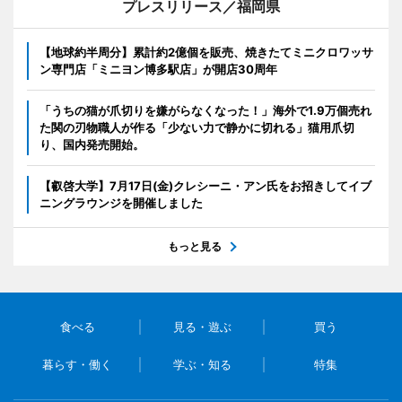
プレスリリース／福岡県
【地球約半周分】累計約2億個を販売、焼きたてミニクロワッサ
ン専門店「ミニヨン博多駅店」が開店30周年
「うちの猫が爪切りを嫌がらなくなった！」海外で1.9万個売れ
た関の刃物職人が作る「少ない力で静かに切れる」猫用爪切
り、国内発売開始。
【叡啓大学】7月17日(金)クレシーニ・アン氏をお招きしてイブ
ニングラウンジを開催しました
もっと見る
食べる
見る・遊ぶ
買う
暮らす・働く
学ぶ・知る
特集