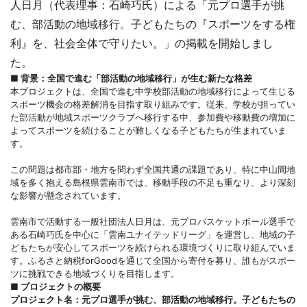
人日月（代表理事：石崎巧氏）による「元プロ選手が挑
む、部活動の地域移行。子どもたちの『スポーツをする権
利』を、社会全体で守りたい。」の掲載を開始しまし
た。
■ 背景：全国で進む「部活動の地域移行」が生む新たな格差
本プロジェクトは、全国で進む中学校部活動の地域移行によって生じる
スポーツ機会の格差解消を目指す取り組みです。従来、学校が担ってい
た部活動が地域スポーツクラブへ移行する中、参加費や移動費の増加に
よってスポーツを続けることが難しくなる子どもたちが生まれていま
す。
この問題は都市部・地方を問わず全国共通の課題であり、特に中山間地
域を多く抱える島根県雲南市では、移動手段の不足も重なり、より深刻
な影響が懸念されています。
雲南市で活動する一般社団法人日月は、元プロバスケットボール選手で
ある石崎巧氏を中心に「雲南ユナイテッドリーグ」を運営し、地域の子
どもたちが安心してスポーツを続けられる環境づくりに取り組んでいま
す。ふるさと納税forGoodを通じて全国から寄付を募り、誰もがスポー
ツに挑戦できる地域づくりを目指します。
■ プロジェクトの概要
プロジェクト名：元プロ選手が挑む、部活動の地域移行。子どもたちの