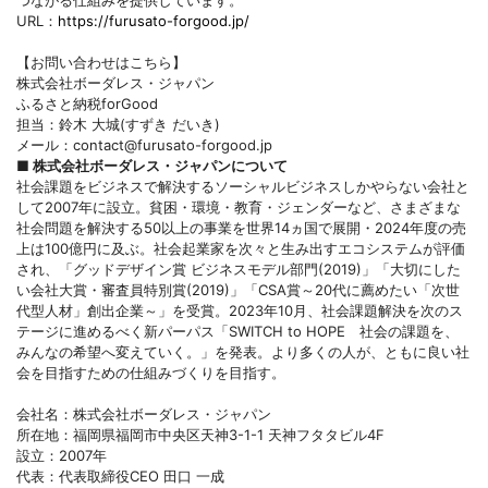
URL：
https://furusato-forgood.jp/
【お問い合わせはこちら】
株式会社ボーダレス・ジャパン
ふるさと納税forGood
担当：鈴木 大城(すずき だいき)
メール：contact@furusato-forgood.jp
■ 株式会社ボーダレス・ジャパンについて
社会課題をビジネスで解決するソーシャルビジネスしかやらない会社と
して2007年に設立。貧困・環境・教育・ジェンダーなど、さまざまな
社会問題を解決する50以上の事業を世界14ヵ国で展開・2024年度の売
上は100億円に及ぶ。社会起業家を次々と生み出すエコシステムが評価
され、「グッドデザイン賞 ビジネスモデル部門(2019)」「大切にした
い会社大賞・審査員特別賞(2019)」「CSA賞～20代に薦めたい「次世
代型人材」創出企業～」を受賞。2023年10月、社会課題解決を次のス
テージに進めるべく新パーパス「SWITCH to HOPE 社会の課題を、
みんなの希望へ変えていく。」を発表。より多くの人が、ともに良い社
会を目指すための仕組みづくりを目指す。
会社名：株式会社ボーダレス・ジャパン
所在地：福岡県福岡市中央区天神3-1-1 天神フタタビル4F
設立：2007年
代表：代表取締役CEO 田口 一成