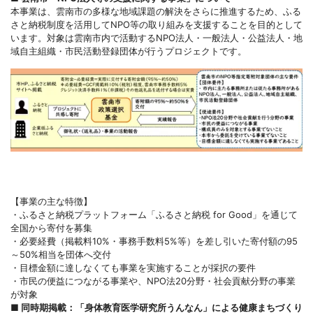
本事業は、雲南市の多様な地域課題の解決をさらに推進するため、ふる
さと納税制度を活用してNPO等の取り組みを支援することを目的として
います。対象は雲南市内で活動するNPO法人・一般法人・公益法人・地
域自主組織・市民活動登録団体が行うプロジェクトです。
【事業の主な特徴】
・ふるさと納税プラットフォーム「ふるさと納税 for Good」を通じて
全国から寄付を募集
・必要経費（掲載料10%・事務手数料5%等）を差し引いた寄付額の95
～50%相当を団体へ交付
・目標金額に達しなくても事業を実施することが採択の要件
・市民の便益につながる事業や、NPO法20分野・社会貢献分野の事業
が対象
■ 同時期掲載：「身体教育医学研究所うんなん」による健康まちづくり