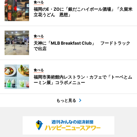
食べる
福岡のE・ZOに「銀だこハイボール酒場」「久留米
立花うどん 恩想」
食べる
天神に「MLB Breakfast Club」 フードトラック
で出店
食べる
福岡市美術館内レストラン・カフェで「トーベとム
ーミン展」コラボメニュー
もっと見る