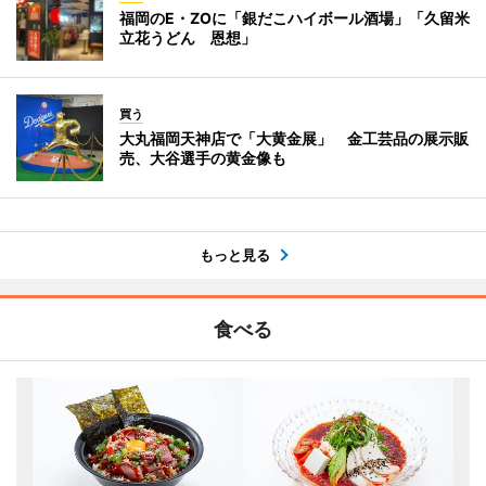
福岡のE・ZOに「銀だこハイボール酒場」「久留米
立花うどん 恩想」
買う
大丸福岡天神店で「大黄金展」 金工芸品の展示販
売、大谷選手の黄金像も
もっと見る
食べる