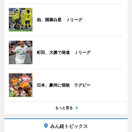
柏、開幕白星 Ｊリーグ
町田、大勝で発進 Ｊリーグ
日本、豪州に惜敗 ラグビー
もっと見る
みん経トピックス