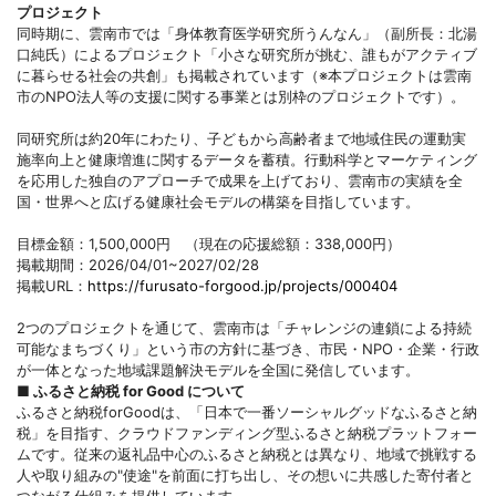
プロジェクト
同時期に、雲南市では「身体教育医学研究所うんなん」（副所長：北湯
口純氏）によるプロジェクト「小さな研究所が挑む、誰もがアクティブ
に暮らせる社会の共創」も掲載されています（※本プロジェクトは雲南
市のNPO法人等の支援に関する事業とは別枠のプロジェクトです）。
同研究所は約20年にわたり、子どもから高齢者まで地域住民の運動実
施率向上と健康増進に関するデータを蓄積。行動科学とマーケティング
を応用した独自のアプローチで成果を上げており、雲南市の実績を全
国・世界へと広げる健康社会モデルの構築を目指しています。
目標金額：1,500,000円 （現在の応援総額：338,000円）
掲載期間：2026/04/01~2027/02/28
掲載URL：
https://furusato-forgood.jp/projects/000404
2つのプロジェクトを通じて、雲南市は「チャレンジの連鎖による持続
可能なまちづくり」という市の方針に基づき、市民・NPO・企業・行政
が一体となった地域課題解決モデルを全国に発信しています。
■ ふるさと納税 for Good について
ふるさと納税forGoodは、「日本で一番ソーシャルグッドなふるさと納
税」を目指す、クラウドファンディング型ふるさと納税プラットフォー
ムです。従来の返礼品中心のふるさと納税とは異なり、地域で挑戦する
人や取り組みの"使途"を前面に打ち出し、その想いに共感した寄付者と
つながる仕組みを提供しています。