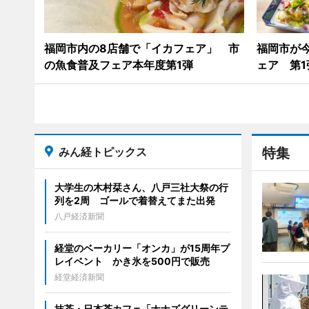
福岡市内の8店舗で「イカフェア」 市
福岡市が
の魚食普及フェア本年度第1弾
ェア 第1
みん経トピックス
特集
大学生の木村栞さん、八戸三社大祭の行
列を2周 ゴールで着替えてまた出発
八戸経済新聞
経堂のベーカリー「オンカ」が15周年プ
レイベント かき氷を500円で販売
経堂経済新聞
抹茶・日本茶カフェ「ナナズグリーンテ