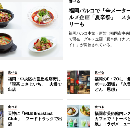
食べる
福岡パルコで「辛メータ
ルメ企画「夏辛祭」 ス
リーも
福岡パルコ本館・新館（福岡市中央
で現在、グルメ企画「夏辛祭（ナツ
イ）」が開催されている。
食べる
食べる
福岡・中央区の笹丘名店街に
福岡のE・ZOに「
「喫茶 こさじいち」 夫婦で
ボール酒場」「久
出店
どん 恩想」
食べる
食べる
天神に「MLB Breakfast
福岡市美術館内レ
Club」 フードトラックで出
カフェで「トーベ
店
展」コラボメニュ