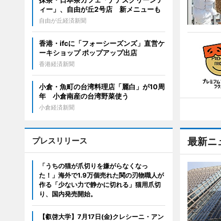
ィー」、自由が丘2号店 新メニューも
自由が丘経済新聞
香港・ifcに「フォーシーズンズ」直営ケ
ーキショップ ポップアップ出店
香港経済新聞
小倉・魚町の台湾料理店「麗白」が10周
年 小倉南産の台湾野菜使う
小倉経済新聞
プレスリリース
最新ニ
「うちの猫が爪切りを嫌がらなくなっ
た！」海外で1.9万個売れた関の刃物職人が
作る「少ない力で静かに切れる」猫用爪切
り、国内発売開始。
【叡啓大学】7月17日(金)クレシーニ・アン