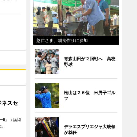
悠仁さま、朝食作りに参加
青森山田が２回戦へ 高校
野球
松山は２６位 米男子ゴル
フ
ジネスセ
II」（福岡
た。
デラエスプリエジャ大統領
が就任