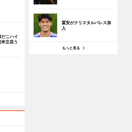
冨安がクリスタルパレス加
入
銀だこハイ
留米立花う
もっと見る