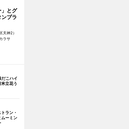
ー」とグ
タンプラ
区天神2）
カラサ
銀だこハイ
留米立花う
ストラン・
とムーミン
ー