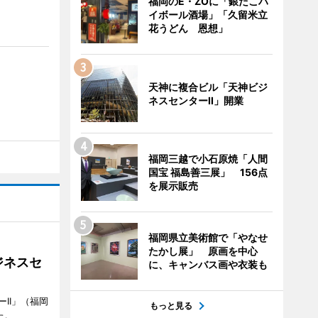
福岡のE・ZOに「銀だこハ
イボール酒場」「久留米立
花うどん 恩想」
天神に複合ビル「天神ビジ
ネスセンターII」開業
福岡三越で小石原焼「人間
国宝 福島善三展」 156点
を展示販売
福岡県立美術館で「やなせ
たかし展」 原画を中心
ジネスセ
に、キャンバス画や衣装も
II」（福岡
もっと見る
た。