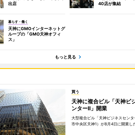
出店
40店が集結
暮らす・働く
天神にGMOインターネットグ
ループの「GMO天神オフィ
ス」
もっと見る
買う
天神に複合ビル「天神ビ
ンターII」開業
大型複合ビル「天神ビジネスセンター
市中央区天神1）が8月4日に開業し