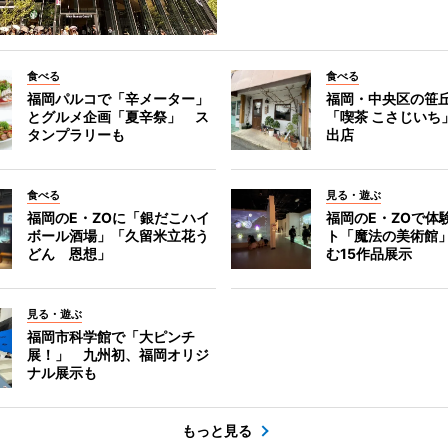
食べる
食べる
福岡パルコで「辛メーター」
福岡・中央区の笹
とグルメ企画「夏辛祭」 ス
「喫茶 こさじいち
タンプラリーも
出店
食べる
見る・遊ぶ
福岡のE・ZOに「銀だこハイ
福岡のE・ZOで体
ボール酒場」「久留米立花う
ト「魔法の美術館
どん 恩想」
む15作品展示
見る・遊ぶ
福岡市科学館で「大ピンチ
展！」 九州初、福岡オリジ
ナル展示も
もっと見る