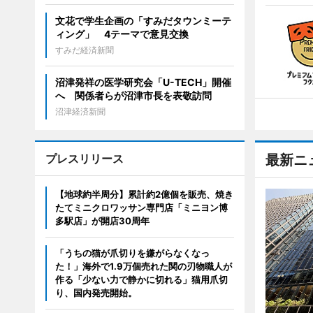
文花で学生企画の「すみだタウンミーテ
ィング」 4テーマで意見交換
すみだ経済新聞
沼津発祥の医学研究会「U-TECH」開催
へ 関係者らが沼津市長を表敬訪問
沼津経済新聞
プレスリリース
最新ニ
【地球約半周分】累計約2億個を販売、焼き
たてミニクロワッサン専門店「ミニヨン博
多駅店」が開店30周年
「うちの猫が爪切りを嫌がらなくなっ
た！」海外で1.9万個売れた関の刃物職人が
作る「少ない力で静かに切れる」猫用爪切
り、国内発売開始。