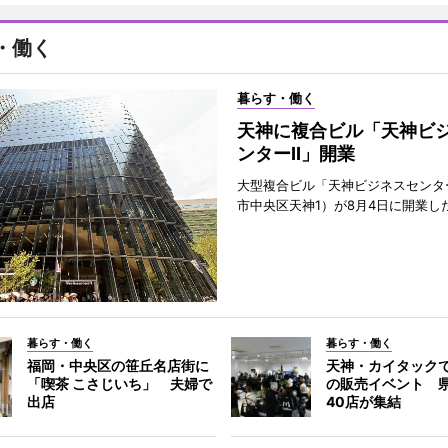
・働く
暮らす・働く
天神に複合ビル「天神ビ
ンターII」開業
大型複合ビル「天神ビジネスセンター
市中央区天神1）が8月4日に開業し
暮らす・働く
暮らす・働く
福岡・中央区の笹丘名店街に
天神・カイタック
「喫茶 こさじいち」 夫婦で
の販売イベント 
出店
40店が集結