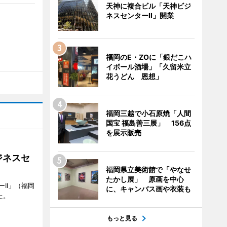
天神に複合ビル「天神ビジ
ネスセンターII」開業
福岡のE・ZOに「銀だこハ
イボール酒場」「久留米立
花うどん 恩想」
福岡三越で小石原焼「人間
国宝 福島善三展」 156点
を展示販売
ジネスセ
福岡県立美術館で「やなせ
たかし展」 原画を中心
II」（福岡
に、キャンバス画や衣装も
た。
もっと見る