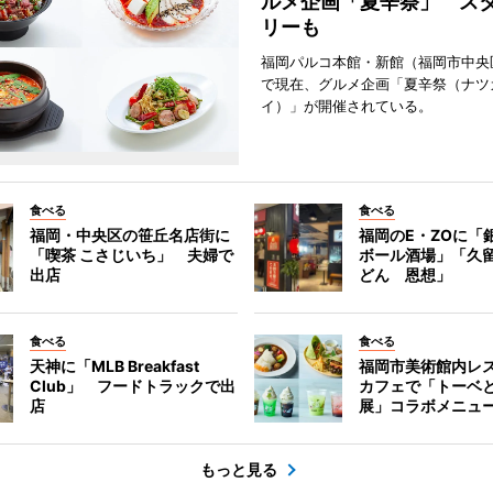
ルメ企画「夏辛祭」 ス
リーも
福岡パルコ本館・新館（福岡市中央
で現在、グルメ企画「夏辛祭（ナツ
イ）」が開催されている。
食べる
食べる
福岡・中央区の笹丘名店街に
福岡のE・ZOに「
「喫茶 こさじいち」 夫婦で
ボール酒場」「久
出店
どん 恩想」
食べる
食べる
天神に「MLB Breakfast
福岡市美術館内レ
Club」 フードトラックで出
カフェで「トーベ
店
展」コラボメニュ
もっと見る