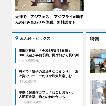
天神で「アジフェス」 アジフライ×味ぽ
んの組み合わせを体感、無料試食も
みん経トピックス
特集
墨田区役所、「令和8年8月8日婚」
300人超が事前予約、開庁前から長い列
すみだ経済新聞
浦和で「親子の居場所なつまつり」 浴
衣姿でヨーヨー釣りや和太鼓楽しむ
浦和経済新聞
厚狭に保護猫カフェ「ねことおちゃ」
古民家改築、猫との触れ合いも
山口宇部経済新聞