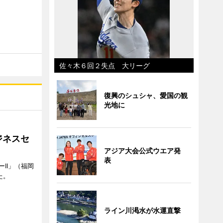
佐々木６回２失点 大リーグ
復興のシュシャ、愛国の観
光地に
ジネスセ
アジア大会公式ウエア発
表
II」（福岡
た。
ライン川渇水が水運直撃