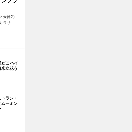
タンプラ
区天神2）
カラサ
銀だこハイ
留米立花う
ストラン・
とムーミン
ー