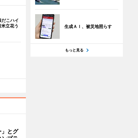
銀だこハイ
留米立花う
生成ＡＩ、被災地照らす
もっと見る
ー」とグ