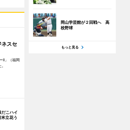
岡山学芸館が２回戦へ 高
校野球
ジネスセ
もっと見る
II」（福岡
た。
銀だこハイ
留米立花う