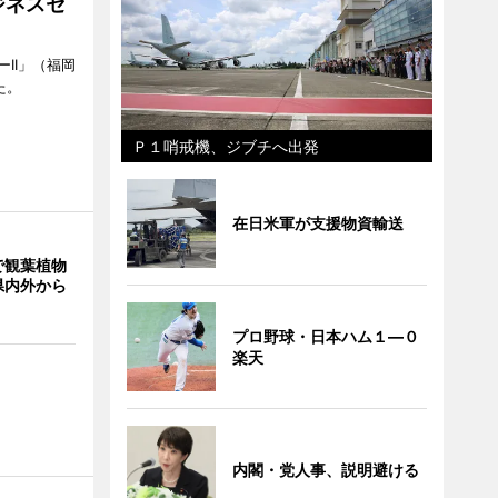
ジネスセ
II」（福岡
た。
Ｐ１哨戒機、ジブチへ出発
在日米軍が支援物資輸送
で観葉植物
県内外から
プロ野球・日本ハム１―０
楽天
内閣・党人事、説明避ける