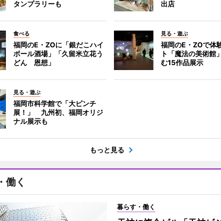
タンプラリーも
出店
食べる
見る・遊ぶ
福岡のE・ZOに「銀だこハイ
福岡のE・ZOで体
ボール酒場」「久留米立花う
ト「魔法の美術館
どん 恩想」
む15作品展示
見る・遊ぶ
福岡市科学館で「大ピンチ
展！」 九州初、福岡オリジ
ナル展示も
もっと見る
・働く
暮らす・働く