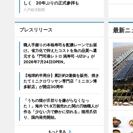
しく 20年ぶりの正式参拝も
八戸経済新聞
プレスリリース
最新ニ
職人手握りの本格寿司を配膳レーンでお届
け。省力化で抑えたコストを魚の品質へ還
元する『門司港レトロ 渦寿司 -UZU-』が
2026年7月24日OPEN。
【地球約半周分】累計約2億個を販売、焼き
たてミニクロワッサン専門店「ミニヨン博
多駅店」が開店30周年
「うちの猫が爪切りを嫌がらなくなっ
た！」海外で1.9万個売れた関の刃物職人が
作る「少ない力で静かに切れる」猫用爪切
り、国内発売開始。
もっと見る