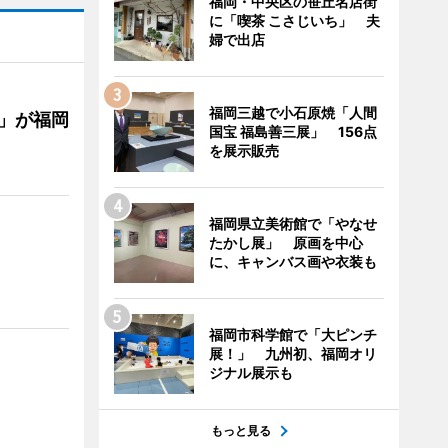
福岡・中央区の笹丘名店街
に「喫茶 こさじいち」 夫
婦で出店
福岡三越で小石原焼「人間
」が福岡
国宝 福島善三展」 156点
を展示販売
福岡県立美術館で「やなせ
たかし展」 原画を中心
に、キャンバス画や衣装も
福岡市科学館で「大ピンチ
展！」 九州初、福岡オリ
ジナル展示も
もっと見る