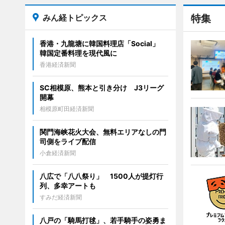
みん経トピックス
特集
香港・九龍塘に韓国料理店「Social」
韓国定番料理を現代風に
香港経済新聞
SC相模原、熊本と引き分け J3リーグ
開幕
相模原町田経済新聞
関門海峡花火大会、無料エリアなしの門
司側をライブ配信
小倉経済新聞
八広で「八八祭り」 1500人が提灯行
列、多幸アートも
すみだ経済新聞
八戸の「騎馬打毬」、若手騎手の姿勇ま