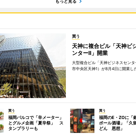
もっと見る
買う
天神に複合ビル「天神ビ
ンターII」開業
大型複合ビル「天神ビジネスセンター
市中央区天神1）が8月4日に開業し
買う
買う
福岡パルコで「辛メーター」
福岡のE・ZOに「
とグルメ企画「夏辛祭」 ス
ボール酒場」「久
タンプラリーも
どん 恩想」