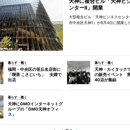
天神に複合ビル「天神ビ
ンターII」開業
大型複合ビル「天神ビジネスセンター
市中央区天神1）が8月4日に開業し
暮らす・働く
暮らす・働く
福岡・中央区の笹丘名店街に
天神・カイタック
「喫茶 こさじいち」 夫婦で
の販売イベント 
出店
40店が集結
暮らす・働く
天神にGMOインターネットグ
ループの「GMO天神オフィ
ス」