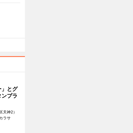
ー」とグ
タンプラ
区天神2）
カラサ