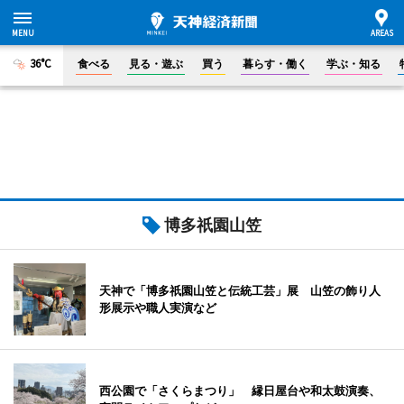
36°C
食べる
見る・遊ぶ
買う
暮らす・働く
学ぶ・知る
博多祇園山笠
天神で「博多祇園山笠と伝統工芸」展 山笠の飾り人
形展示や職人実演など
西公園で「さくらまつり」 縁日屋台や和太鼓演奏、