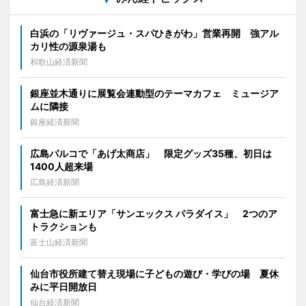
白浜の「リヴァージュ・スパひきがわ」営業再開 強アル
カリ性の源泉湯も
和歌山経済新聞
銀座並木通りに展覧会連動型のテーマカフェ ミュージア
ムに隣接
銀座経済新聞
広島パルコで「あげ太商店」 限定グッズ35種、初日は
1400人超来場
広島経済新聞
富士急に新エリア「サンエックス パラダイス」 2つのア
トラクションも
富士山経済新聞
仙台市役所建て替え現場に子どもの遊び・学びの場 夏休
みに平日開放日
仙台経済新聞