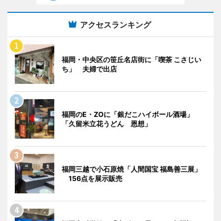
アクセスランキング
福岡・中央区の笹丘名店街に「喫茶 こさじい
ち」 夫婦で出店
福岡のE・ZOに「銀だこハイボール酒場」
「久留米立花うどん 恩想」
福岡三越で小石原焼「人間国宝 福島善三展」
156点を展示販売