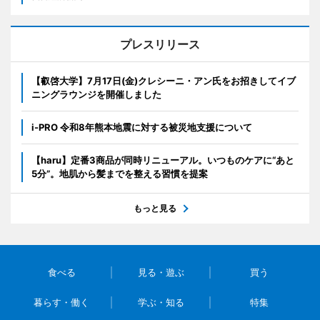
プレスリリース
【叡啓大学】7月17日(金)クレシーニ・アン氏をお招きしてイブ
ニングラウンジを開催しました
i-PRO 令和8年熊本地震に対する被災地支援について
【haru】定番3商品が同時リニューアル。いつものケアに“あと
5分”。地肌から髪までを整える習慣を提案
もっと見る
食べる
見る・遊ぶ
買う
暮らす・働く
学ぶ・知る
特集