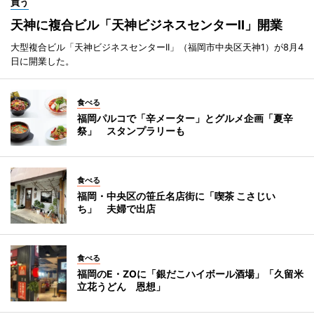
買う
天神に複合ビル「天神ビジネスセンターII」開業
大型複合ビル「天神ビジネスセンターII」（福岡市中央区天神1）が8月4
日に開業した。
食べる
福岡パルコで「辛メーター」とグルメ企画「夏辛
祭」 スタンプラリーも
食べる
福岡・中央区の笹丘名店街に「喫茶 こさじい
ち」 夫婦で出店
食べる
福岡のE・ZOに「銀だこハイボール酒場」「久留米
立花うどん 恩想」