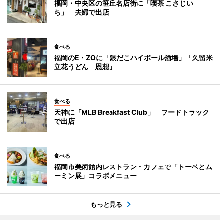
福岡・中央区の笹丘名店街に「喫茶 こさじい
ち」 夫婦で出店
食べる
福岡のE・ZOに「銀だこハイボール酒場」「久留米
立花うどん 恩想」
食べる
天神に「MLB Breakfast Club」 フードトラック
で出店
食べる
福岡市美術館内レストラン・カフェで「トーベとム
ーミン展」コラボメニュー
もっと見る