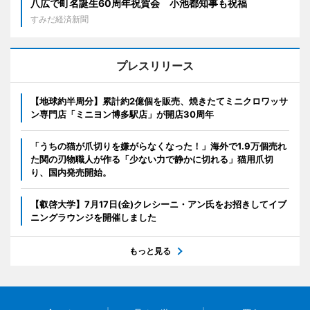
八広で町名誕生60周年祝賀会 小池都知事も祝福
すみだ経済新聞
プレスリリース
【地球約半周分】累計約2億個を販売、焼きたてミニクロワッサ
ン専門店「ミニヨン博多駅店」が開店30周年
「うちの猫が爪切りを嫌がらなくなった！」海外で1.9万個売れ
た関の刃物職人が作る「少ない力で静かに切れる」猫用爪切
り、国内発売開始。
【叡啓大学】7月17日(金)クレシーニ・アン氏をお招きしてイブ
ニングラウンジを開催しました
もっと見る