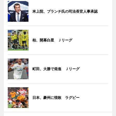
米上院、ブランチ氏の司法長官人事承認
柏、開幕白星 Ｊリーグ
町田、大勝で発進 Ｊリーグ
日本、豪州に惜敗 ラグビー