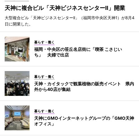
天神に複合ビル「天神ビジネスセンターII」開業
大型複合ビル「天神ビジネスセンターII」（福岡市中央区天神1）が8月4
日に開業した。
暮らす・働く
福岡・中央区の笹丘名店街に「喫茶 こさじい
ち」 夫婦で出店
暮らす・働く
天神・カイタックで観葉植物の販売イベント 県内
外から40店が集結
暮らす・働く
天神にGMOインターネットグループの「GMO天神
オフィス」