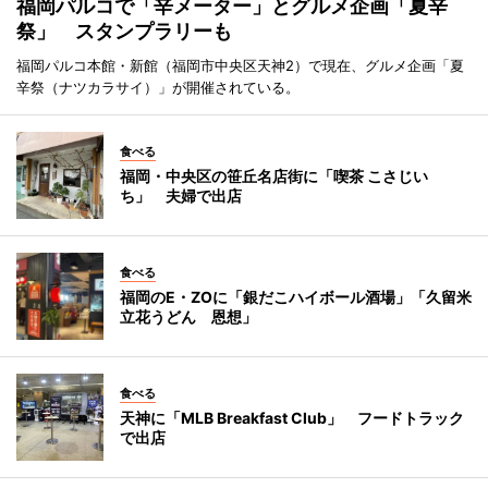
福岡パルコで「辛メーター」とグルメ企画「夏辛
祭」 スタンプラリーも
福岡パルコ本館・新館（福岡市中央区天神2）で現在、グルメ企画「夏
辛祭（ナツカラサイ）」が開催されている。
食べる
福岡・中央区の笹丘名店街に「喫茶 こさじい
ち」 夫婦で出店
食べる
福岡のE・ZOに「銀だこハイボール酒場」「久留米
立花うどん 恩想」
食べる
天神に「MLB Breakfast Club」 フードトラック
で出店