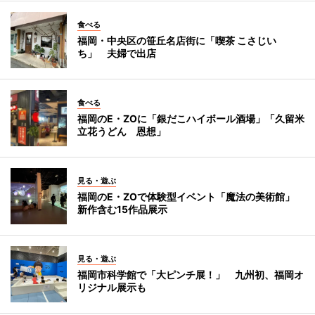
食べる
福岡・中央区の笹丘名店街に「喫茶 こさじい
ち」 夫婦で出店
食べる
福岡のE・ZOに「銀だこハイボール酒場」「久留米
立花うどん 恩想」
見る・遊ぶ
福岡のE・ZOで体験型イベント「魔法の美術館」
新作含む15作品展示
見る・遊ぶ
福岡市科学館で「大ピンチ展！」 九州初、福岡オ
リジナル展示も