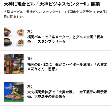
天神に複合ビル「天神ビジネスセンターII」開業
大型複合ビル「天神ビジネスセンターII」（福岡市中央区天神1）が8月4
日に開業した。
買う
福岡パルコで「辛メーター」とグルメ企画「夏辛
祭」 スタンプラリーも
買う
福岡のE・ZOに「銀だこハイボール酒場」「久留米
立花うどん 恩想」
買う
大丸福岡天神店で「大黄金展」 金工芸品の展示販
売、大谷選手の黄金像も