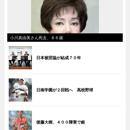
小川真由美さん死去、８６歳
日本被団協が結成７０年
日南学園が２回戦へ 高校野球
後藤大樹、４００障害で銀