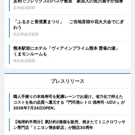
足利でブレックスのバスケ教室 新加入の荒川選手が指導
足利経済新聞
「ふるさと香澄夏まつり」 ご当地音頭や花火大会でにぎ
わう
習志野経済新聞
熊本駅前にホテル「ヴィアインプライム熊本 雲雀の湯」
くまモンルームも
熊本経済新聞
プレスリリース
職人手握りの本格寿司を配膳レーンでお届け。省力化で抑えた
コストを魚の品質へ還元する『門司港レトロ 渦寿司 -UZU-』が
2026年7月24日OPEN。
【地球約半周分】累計約2億個を販売、焼きたてミニクロワッサ
ン専門店「ミニヨン博多駅店」が開店30周年