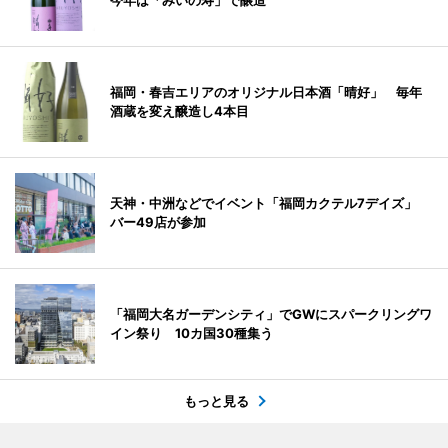
今年は「みいの寿」で醸造
福岡・春吉エリアのオリジナル日本酒「晴好」 毎年
酒蔵を変え醸造し4本目
天神・中洲などでイベント「福岡カクテル7デイズ」
バー49店が参加
「福岡大名ガーデンシティ」でGWにスパークリングワ
イン祭り 10カ国30種集う
もっと見る