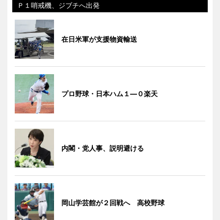
Ｐ１哨戒機、ジブチへ出発
在日米軍が支援物資輸送
プロ野球・日本ハム１―０楽天
内閣・党人事、説明避ける
岡山学芸館が２回戦へ 高校野球