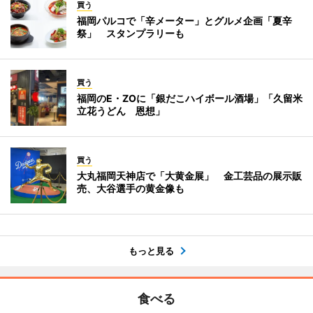
買う
福岡パルコで「辛メーター」とグルメ企画「夏辛
祭」 スタンプラリーも
買う
福岡のE・ZOに「銀だこハイボール酒場」「久留米
立花うどん 恩想」
買う
大丸福岡天神店で「大黄金展」 金工芸品の展示販
売、大谷選手の黄金像も
もっと見る
食べる