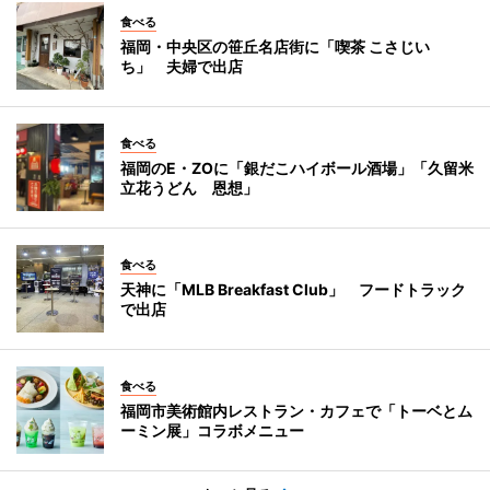
食べる
福岡・中央区の笹丘名店街に「喫茶 こさじい
ち」 夫婦で出店
食べる
福岡のE・ZOに「銀だこハイボール酒場」「久留米
立花うどん 恩想」
食べる
天神に「MLB Breakfast Club」 フードトラック
で出店
食べる
福岡市美術館内レストラン・カフェで「トーベとム
ーミン展」コラボメニュー