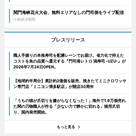
関門海峡花火大会、無料エリアなしの門司側をライブ配信
小倉経済新聞
プレスリリース
職人手握りの本格寿司を配膳レーンでお届け。省力化で抑えた
コストを魚の品質へ還元する『門司港レトロ 渦寿司 -UZU-』が
2026年7月24日OPEN。
【地球約半周分】累計約2億個を販売、焼きたてミニクロワッサ
ン専門店「ミニヨン博多駅店」が開店30周年
「うちの猫が爪切りを嫌がらなくなった！」海外で1.9万個売れ
た関の刃物職人が作る「少ない力で静かに切れる」猫用爪切
り、国内発売開始。
もっと見る