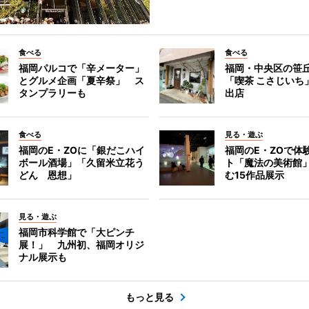
食べる
食べる
福岡パルコで「辛メーター」
福岡・中央区の笹
とグルメ企画「夏辛祭」 ス
「喫茶 こさじいち
タンプラリーも
出店
食べる
見る・遊ぶ
福岡のE・ZOに「銀だこハイ
福岡のE・ZOで体
ボール酒場」「久留米立花う
ト「魔法の美術館
どん 恩想」
む15作品展示
見る・遊ぶ
福岡市科学館で「大ピンチ
展！」 九州初、福岡オリジ
ナル展示も
もっと見る