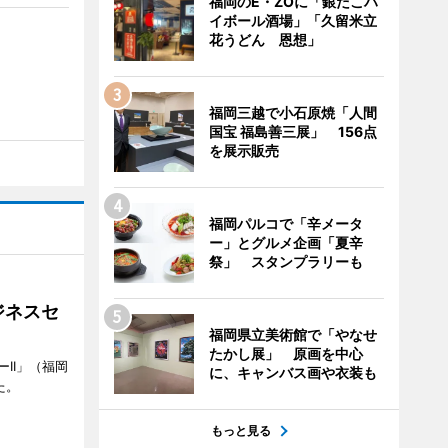
福岡のE・ZOに「銀だこハ
イボール酒場」「久留米立
花うどん 恩想」
福岡三越で小石原焼「人間
国宝 福島善三展」 156点
を展示販売
福岡パルコで「辛メータ
ー」とグルメ企画「夏辛
祭」 スタンプラリーも
ジネスセ
福岡県立美術館で「やなせ
たかし展」 原画を中心
II」（福岡
に、キャンバス画や衣装も
た。
もっと見る