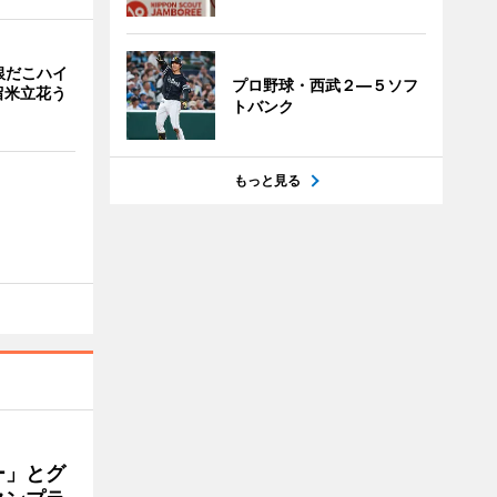
銀だこハイ
プロ野球・西武２―５ソフ
留米立花う
トバンク
もっと見る
ー」とグ