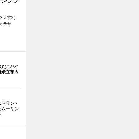
タンプラ
区天神2）
カラサ
銀だこハイ
留米立花う
ストラン・
とムーミン
ー