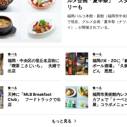
ルメ企画「夏辛祭」 ス
リーも
福岡パルコ本館・新館（福岡市中央
で現在、グルメ企画「夏辛祭（ナツ
イ）」が開催されている。
食べる
食べる
福岡・中央区の笹丘名店街に
福岡のE・ZOに「
「喫茶 こさじいち」 夫婦で
ボール酒場」「久
出店
どん 恩想」
食べる
食べる
天神に「MLB Breakfast
福岡市美術館内レ
Club」 フードトラックで出
カフェで「トーベ
店
展」コラボメニュ
もっと見る