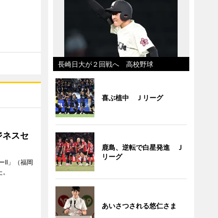
長崎日大が２回戦へ 高校野球
喜ぶ植中 Ｊリーグ
ジネスセ
鹿島、逆転で白星発進 Ｊ
リーグ
II」（福岡
た。
あいさつされる悠仁さま