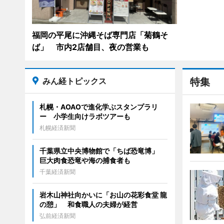
福岡の平尾に沖縄そば専門店「菊鶴そ
ば」 市内2店舗目、夜の営業も
みん経トピックス
特集
札幌・AOAOで進化学ぶスタンプラリ
ー 小学生向けラボツアーも
札幌経済新聞
千葉県立中央博物館で「ちば恐竜博」
巨大肉食恐竜や海の捕食者も
千葉経済新聞
岩木山神社向かいに「お山の花彩食堂 龍
の憩」 和食職人の夫婦が経営
弘前経済新聞