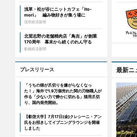
浅草・松が谷にニットカフェ「ito-
mori」 編み物好きが集う場に
浅草経済新聞
北習志野の老舗精肉店「鳥吉」が創業
170周年 幕末から続くのれん守る
船橋経済新聞
プレスリリース
最新ニ
「うちの猫が爪切りを嫌がらなくなっ
た！」海外で1.9万個売れた関の刃物職人が
作る「少ない力で静かに切れる」猫用爪切
り、国内発売開始。
【叡啓大学】7月17日(金)クレシーニ・アン
氏をお招きしてイブニングラウンジを開催
しました