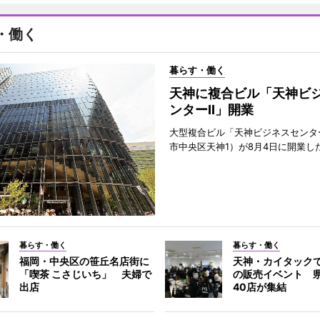
・働く
暮らす・働く
天神に複合ビル「天神ビ
ンターII」開業
大型複合ビル「天神ビジネスセンター
市中央区天神1）が8月4日に開業し
暮らす・働く
暮らす・働く
福岡・中央区の笹丘名店街に
天神・カイタック
「喫茶 こさじいち」 夫婦で
の販売イベント 
出店
40店が集結