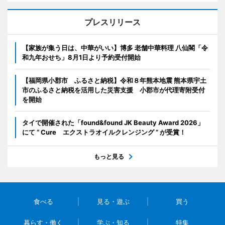
プレスリリース
【家族が集う日は、中華がいい】博多 老舗中華料理 八仙閣「令
和九年おせち」8月1日より予約受付開始
【福岡県小郡市 ふるさと納税】令和８年熊本地震 熊本県宇土
市のふるさと納税を活用した災害支援 小郡市が代理寄附受付
を開始
タイで開催された「found&found JK Beauty Award 2026」
にて “ Cure エクストラオイルクレンジング ” が受賞！
もっと見る
食べる
見る・遊ぶ
買う
暮らす・働く
学ぶ・知る
特集