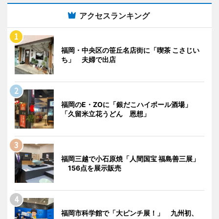
アクセスランキング
福岡・中央区の笹丘名店街に「喫茶 こさじい
ち」 夫婦で出店
福岡のE・ZOに「銀だこハイボール酒場」
「久留米立花うどん 恩想」
福岡三越で小石原焼「人間国宝 福島善三展」
156点を展示販売
福岡市科学館で「大ピンチ展！」 九州初、