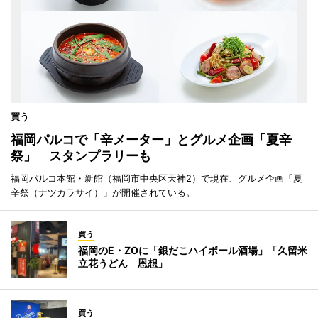
買う
福岡パルコで「辛メーター」とグルメ企画「夏辛
祭」 スタンプラリーも
福岡パルコ本館・新館（福岡市中央区天神2）で現在、グルメ企画「夏
辛祭（ナツカラサイ）」が開催されている。
買う
福岡のE・ZOに「銀だこハイボール酒場」「久留米
立花うどん 恩想」
買う