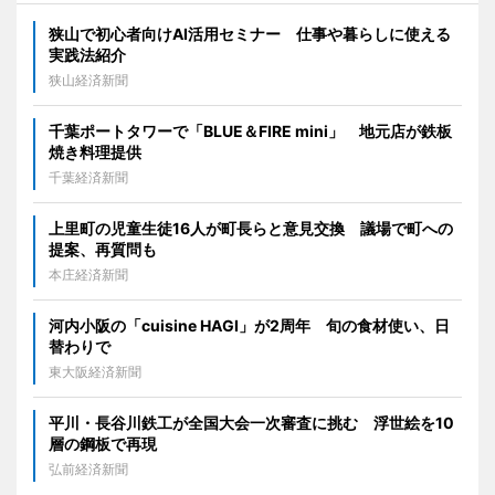
狭山で初心者向けAI活用セミナー 仕事や暮らしに使える
実践法紹介
狭山経済新聞
千葉ポートタワーで「BLUE＆FIRE mini」 地元店が鉄板
焼き料理提供
千葉経済新聞
上里町の児童生徒16人が町長らと意見交換 議場で町への
提案、再質問も
本庄経済新聞
河内小阪の「cuisine HAGI」が2周年 旬の食材使い、日
替わりで
東大阪経済新聞
平川・長谷川鉄工が全国大会一次審査に挑む 浮世絵を10
層の鋼板で再現
弘前経済新聞