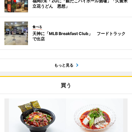
福岡のE・ZOに「銀だこハイボール酒場」「久留米
立花うどん 恩想」
食べる
天神に「MLB Breakfast Club」 フードトラック
で出店
もっと見る
買う