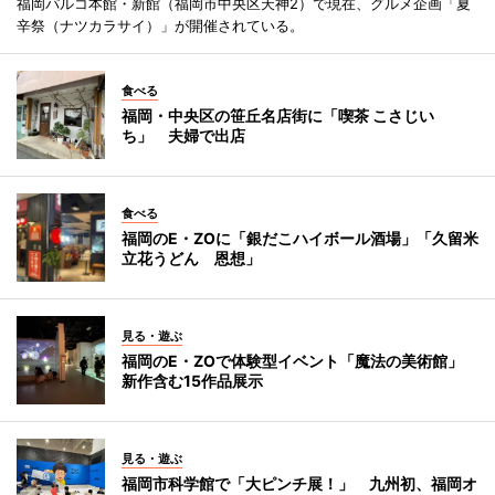
福岡パルコ本館・新館（福岡市中央区天神2）で現在、グルメ企画「夏
辛祭（ナツカラサイ）」が開催されている。
食べる
福岡・中央区の笹丘名店街に「喫茶 こさじい
ち」 夫婦で出店
食べる
福岡のE・ZOに「銀だこハイボール酒場」「久留米
立花うどん 恩想」
見る・遊ぶ
福岡のE・ZOで体験型イベント「魔法の美術館」
新作含む15作品展示
見る・遊ぶ
福岡市科学館で「大ピンチ展！」 九州初、福岡オ