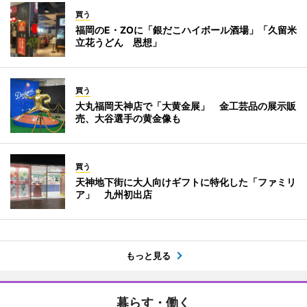
買う
福岡のE・ZOに「銀だこハイボール酒場」「久留米
立花うどん 恩想」
買う
大丸福岡天神店で「大黄金展」 金工芸品の展示販
売、大谷選手の黄金像も
買う
天神地下街に大人向けギフトに特化した「ファミリ
ア」 九州初出店
もっと見る
暮らす・働く