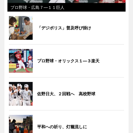
プロ野球・広島７―１１巨人
「デジポリス」普及呼び掛け
プロ野球・オリックス１―３楽天
佐野日大、２回戦へ 高校野球
平和への祈り、灯籠流しに