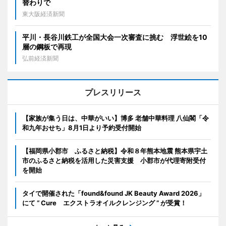
替わりで
東大阪経済新聞
平川・長谷川鉄工が全国大会一次審査に挑む 浮世絵を10
層の鋼板で再現
弘前経済新聞
プレスリリース
【家族が集う日は、中華がいい】博多 老舗中華料理 八仙閣「令
和九年おせち」8月1日より予約受付開始
【福岡県小郡市 ふるさと納税】令和８年熊本地震 熊本県宇土
市のふるさと納税を活用した災害支援 小郡市が代理寄附受付
を開始
タイで開催された「found&found JK Beauty Award 2026」
にて “ Cure エクストラオイルクレンジング ” が受賞！