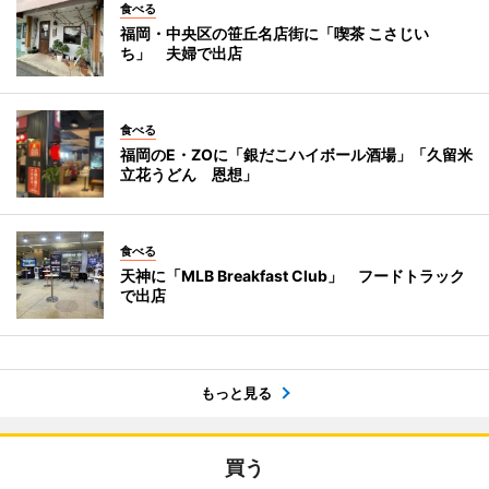
食べる
福岡・中央区の笹丘名店街に「喫茶 こさじい
ち」 夫婦で出店
食べる
福岡のE・ZOに「銀だこハイボール酒場」「久留米
立花うどん 恩想」
食べる
天神に「MLB Breakfast Club」 フードトラック
で出店
もっと見る
買う