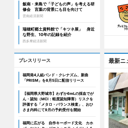
飯南・来島で「子どもの声」を考える研
修会 言葉の背景にも目を向けて
雲南経済新聞
瑞穂町郷土資料館で「キツネ展」 身近
な野生、10年の記録を紹介
西多摩経済新聞
プレスリリース
最新ニ
福岡発4人組バンド・クレナズム、新曲
「PRISM」を8月5日に配信リリース
【福岡県大野城市】わずか6mLの採血でが
ん・認知（MCI：軽度認知障害）リスクを
評価する「メタロ・バランス検査」、おひ
さま内科にて9月の予約受付を開始
福岡に広がる 自作キーボード文化 カホ