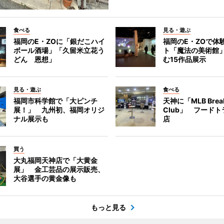
食べる
見る・遊ぶ
福岡のE・ZOに「銀だこハイ
福岡のE・ZOで体
ボール酒場」「久留米立花う
ト「魔法の美術館
どん 恩想」
む15作品展示
見る・遊ぶ
食べる
福岡市科学館で「大ピンチ
天神に「MLB Break
展！」 九州初、福岡オリジ
Club」 フード
ナル展示も
店
買う
大丸福岡天神店で「大黄金
展」 金工芸品の展示販売、
大谷選手の黄金像も
もっと見る