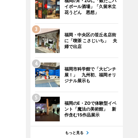
福岡のE・ZOに「銀だこハ
イボール酒場」「久留米立
花うどん 恩想」
福岡・中央区の笹丘名店街
に「喫茶 こさじいち」 夫
婦で出店
福岡市科学館で「大ピンチ
展！」 九州初、福岡オリ
ジナル展示も
福岡のE・ZOで体験型イベ
ント「魔法の美術館」 新
作含む15作品展示
もっと見る