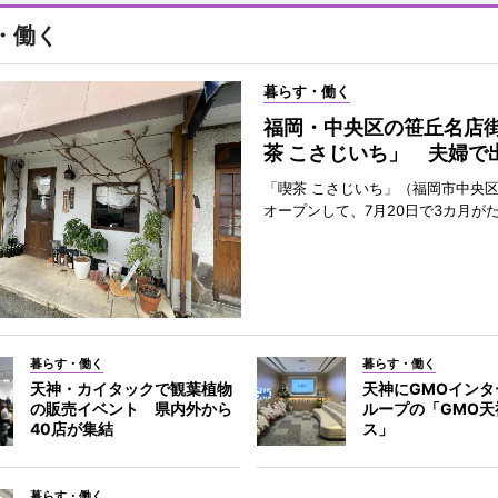
・働く
暮らす・働く
福岡・中央区の笹丘名店
茶 こさじいち」 夫婦で
「喫茶 こさじいち」（福岡市中央区
オープンして、7月20日で3カ月が
暮らす・働く
暮らす・働く
天神・カイタックで観葉植物
天神にGMOインタ
の販売イベント 県内外から
ループの「GMO天
40店が集結
ス」
暮らす・働く