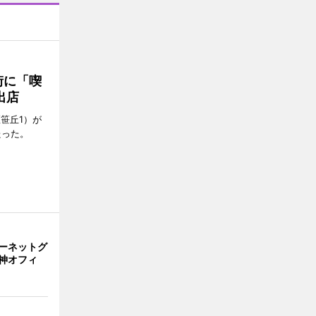
街に「喫
出店
笹丘1）が
たった。
ーネットグ
神オフィ