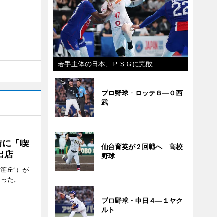
若手主体の日本、ＰＳＧに完敗
プロ野球・ロッテ８―０西
武
街に「喫
仙台育英が２回戦へ 高校
出店
野球
笹丘1）が
たった。
プロ野球・中日４―１ヤク
ルト