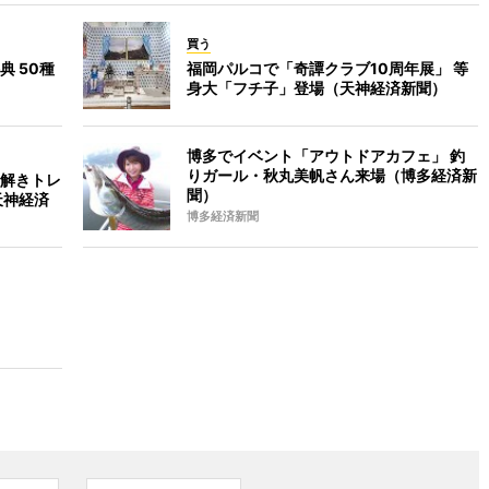
買う
 50種
福岡パルコで「奇譚クラブ10周年展」 等
身大「フチ子」登場（天神経済新聞）
博多でイベント「アウトドアカフェ」 釣
りガール・秋丸美帆さん来場（博多経済新
解きトレ
聞）
天神経済
博多経済新聞