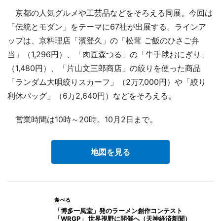
京都の人気グルメや工芸品などをそろえる同展。今回は
「伝統とモダン」をテーマに67社が出展する。ラインア
ップは、京料理店「濱登久」の「松茸 ご飯のひさご弁
当」（1,296円）、「肉匠森つる」の「牛手毬おにぎり」
（1,480円）、「片山文三郎商店」の絞りを使った商品
「ランダム大唄絞りスカーフ」（2万7,000円）や「絞り
利休バッグ」（6万2,640円）などをそろえる。
営業時間は10時～20時。10月2日まで。
地図を見る
食べる
「博多一風堂」発のラーメン創作コンテスト
「WRGP」 世界視野に開催へ（天神経済新聞）