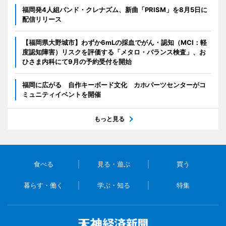
福岡発4人組バンド・クレナズム、新曲「PRISM」を8月5日に
配信リリース
【福岡県大野城市】わずか6mLの採血でがん・認知（MCI：軽
度認知障害）リスクを評価する「メタロ・バランス検査」、お
ひさま内科にて9月の予約受付を開始
福岡に広がる 自作キーボード文化 カホパーツセンターがコ
ミュニティイベントを開催
もっと見る
食べる
見る・遊ぶ
買う
暮らす・働く
学ぶ・知る
特集