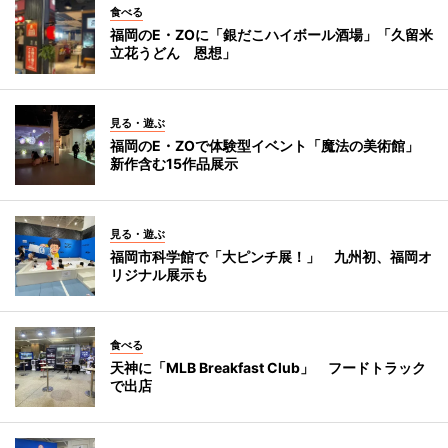
食べる
福岡のE・ZOに「銀だこハイボール酒場」「久留米
立花うどん 恩想」
見る・遊ぶ
福岡のE・ZOで体験型イベント「魔法の美術館」
新作含む15作品展示
見る・遊ぶ
福岡市科学館で「大ピンチ展！」 九州初、福岡オ
リジナル展示も
食べる
天神に「MLB Breakfast Club」 フードトラック
で出店