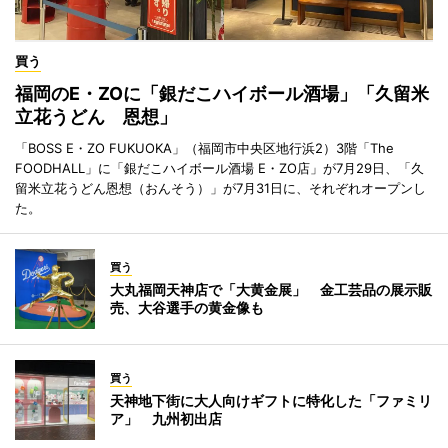
買う
福岡のE・ZOに「銀だこハイボール酒場」「久留米
立花うどん 恩想」
「BOSS E・ZO FUKUOKA」（福岡市中央区地行浜2）3階「The
FOODHALL」に「銀だこハイボール酒場 E・ZO店」が7月29日、「久
留米立花うどん恩想（おんそう）」が7月31日に、それぞれオープンし
た。
買う
大丸福岡天神店で「大黄金展」 金工芸品の展示販
売、大谷選手の黄金像も
買う
天神地下街に大人向けギフトに特化した「ファミリ
ア」 九州初出店