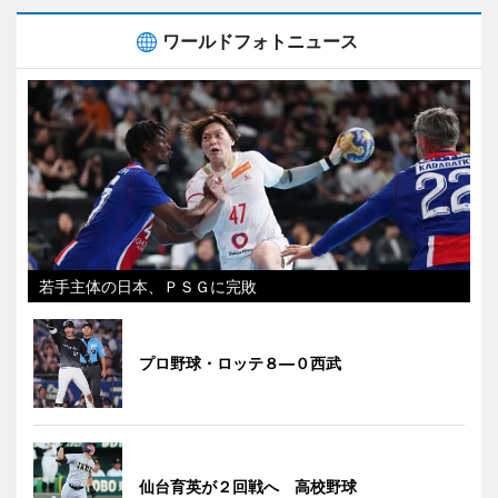
ワールドフォトニュース
若手主体の日本、ＰＳＧに完敗
プロ野球・ロッテ８―０西武
仙台育英が２回戦へ 高校野球