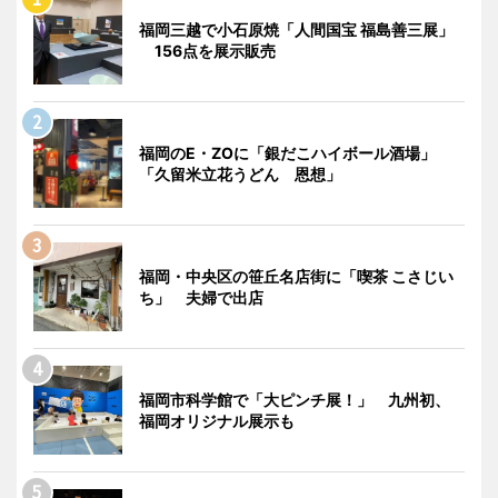
福岡三越で小石原焼「人間国宝 福島善三展」
156点を展示販売
福岡のE・ZOに「銀だこハイボール酒場」
「久留米立花うどん 恩想」
福岡・中央区の笹丘名店街に「喫茶 こさじい
ち」 夫婦で出店
福岡市科学館で「大ピンチ展！」 九州初、
福岡オリジナル展示も