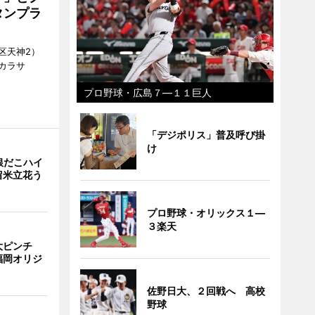
タンプラ
区天神2）
カラサ
プロ野球・広島７―１１巨人
「デジポリス」普及呼び掛
け
銀だこハイ
留米立花う
プロ野球・オリックス１―
３楽天
大ピンチ
福岡オリジ
佐野日大、２回戦へ 高校
野球