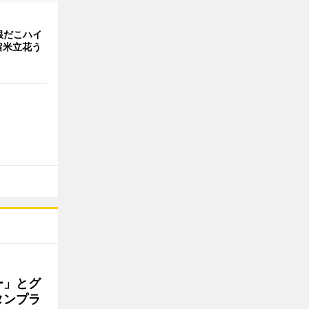
銀だこハイ
留米立花う
ー」とグ
タンプラ