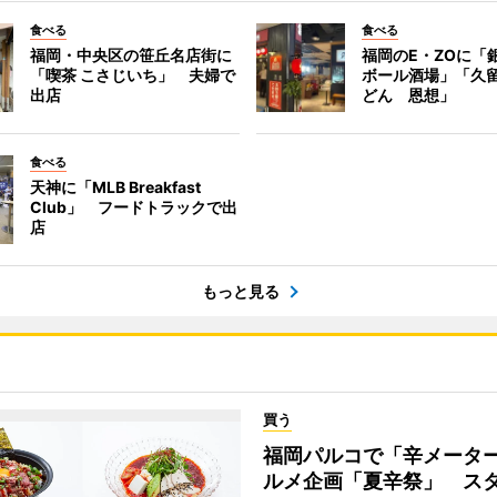
食べる
食べる
福岡・中央区の笹丘名店街に
福岡のE・ZOに「
「喫茶 こさじいち」 夫婦で
ボール酒場」「久
出店
どん 恩想」
食べる
天神に「MLB Breakfast
Club」 フードトラックで出
店
もっと見る
買う
福岡パルコで「辛メータ
ルメ企画「夏辛祭」 ス