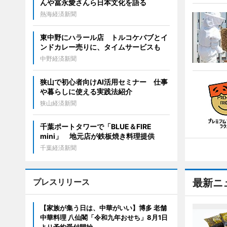
んや冨永愛さんら日本文化を語る
熱海経済新聞
東中野にハラール店 トルコケバブとイ
ンドカレー売りに、タイムサービスも
中野経済新聞
狭山で初心者向けAI活用セミナー 仕事
や暮らしに使える実践法紹介
狭山経済新聞
千葉ポートタワーで「BLUE＆FIRE
mini」 地元店が鉄板焼き料理提供
千葉経済新聞
プレスリリース
最新ニ
【家族が集う日は、中華がいい】博多 老舗
中華料理 八仙閣「令和九年おせち」8月1日
より予約受付開始