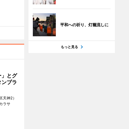
平和への祈り、灯籠流しに
もっと見る
ー」とグ
タンプラ
区天神2）
カラサ