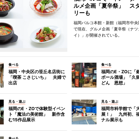
ルメ企画「夏辛祭」 ス
リーも
福岡パルコ本館・新館（福岡市中央
で現在、グルメ企画「夏辛祭（ナツ
イ）」が開催されている。
食べる
食べる
福岡・中央区の笹丘名店街に
福岡のE・ZOに「
「喫茶 こさじいち」 夫婦で
ボール酒場」「久
出店
どん 恩想」
見る・遊ぶ
見る・遊ぶ
福岡のE・ZOで体験型イベン
福岡市科学館で「
ト「魔法の美術館」 新作含
展！」 九州初、
む15作品展示
ナル展示も
食べる