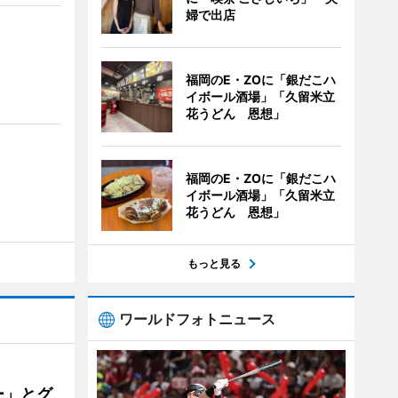
婦で出店
福岡のE・ZOに「銀だこハ
イボール酒場」「久留米立
花うどん 恩想」
福岡のE・ZOに「銀だこハ
イボール酒場」「久留米立
花うどん 恩想」
もっと見る
ワールドフォトニュース
ー」とグ