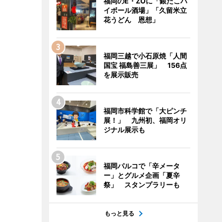
福岡のE・ZOに「銀だこハ
イボール酒場」「久留米立
花うどん 恩想」
福岡三越で小石原焼「人間
国宝 福島善三展」 156点
を展示販売
福岡市科学館で「大ピンチ
展！」 九州初、福岡オリ
ジナル展示も
福岡パルコで「辛メータ
ー」とグルメ企画「夏辛
祭」 スタンプラリーも
もっと見る