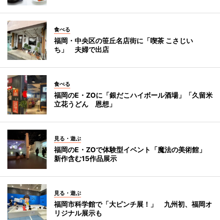
食べる
福岡・中央区の笹丘名店街に「喫茶 こさじい
ち」 夫婦で出店
食べる
福岡のE・ZOに「銀だこハイボール酒場」「久留米
立花うどん 恩想」
見る・遊ぶ
福岡のE・ZOで体験型イベント「魔法の美術館」
新作含む15作品展示
見る・遊ぶ
福岡市科学館で「大ピンチ展！」 九州初、福岡オ
リジナル展示も