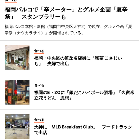
福岡パルコで「辛メーター」とグルメ企画「夏辛
祭」 スタンプラリーも
福岡パルコ本館・新館（福岡市中央区天神2）で現在、グルメ企画「夏
辛祭（ナツカラサイ）」が開催されている。
食べる
福岡・中央区の笹丘名店街に「喫茶 こさじい
ち」 夫婦で出店
食べる
福岡のE・ZOに「銀だこハイボール酒場」「久留米
立花うどん 恩想」
食べる
天神に「MLB Breakfast Club」 フードトラック
で出店