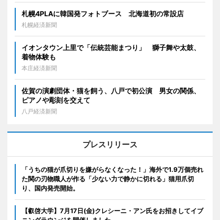
札幌4PLAに韓国発フォトブース 北海道初の常設店
札幌経済新聞
イオンタウン上里で「伝統芸能まつり」 獅子舞や太鼓、
着物体験も
本庄経済新聞
佐賀の演劇団体・猫を飼う、八戸で初公演 男女の関係、
ピアノや彫刻を交えて
八戸経済新聞
プレスリリース
「うちの猫が爪切りを嫌がらなくなった！」海外で1.9万個売れ
た関の刃物職人が作る「少ない力で静かに切れる」猫用爪切
り、国内発売開始。
【叡啓大学】7月17日(金)クレシーニ・アン氏をお招きしてイブ