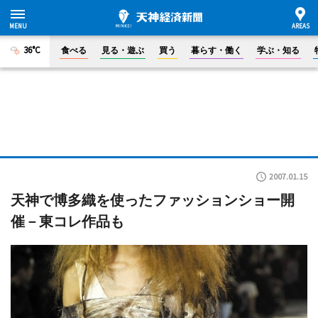
36°C
食べる
見る・遊ぶ
買う
暮らす・働く
学ぶ・知る
2007.01.15
天神で博多織を使ったファッションショー開
催－東コレ作品も