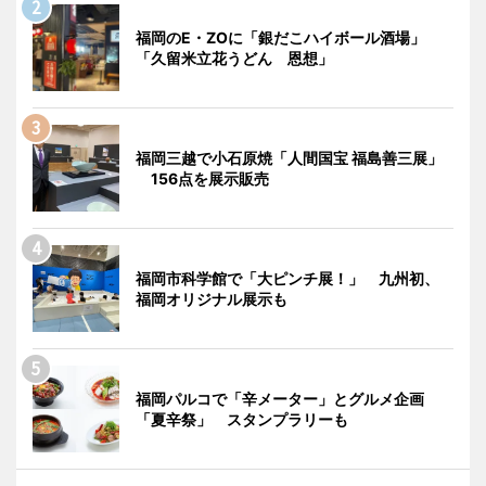
福岡のE・ZOに「銀だこハイボール酒場」
「久留米立花うどん 恩想」
福岡三越で小石原焼「人間国宝 福島善三展」
156点を展示販売
福岡市科学館で「大ピンチ展！」 九州初、
福岡オリジナル展示も
福岡パルコで「辛メーター」とグルメ企画
「夏辛祭」 スタンプラリーも