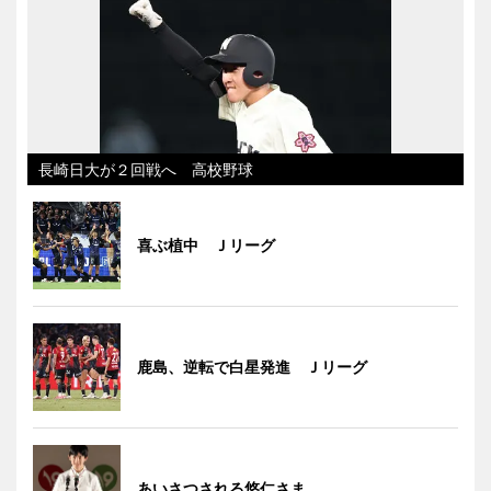
長崎日大が２回戦へ 高校野球
喜ぶ植中 Ｊリーグ
鹿島、逆転で白星発進 Ｊリーグ
あいさつされる悠仁さま