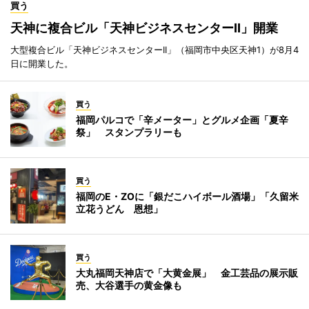
買う
天神に複合ビル「天神ビジネスセンターII」開業
大型複合ビル「天神ビジネスセンターII」（福岡市中央区天神1）が8月4
日に開業した。
買う
福岡パルコで「辛メーター」とグルメ企画「夏辛
祭」 スタンプラリーも
買う
福岡のE・ZOに「銀だこハイボール酒場」「久留米
立花うどん 恩想」
買う
大丸福岡天神店で「大黄金展」 金工芸品の展示販
売、大谷選手の黄金像も