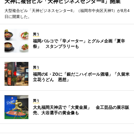
天神に複合ビル「天神ビジネスセンターII」開業
大型複合ビル「天神ビジネスセンターII」（福岡市中央区天神1）が8月4
日に開業した。
買う
福岡パルコで「辛メーター」とグルメ企画「夏辛
祭」 スタンプラリーも
買う
福岡のE・ZOに「銀だこハイボール酒場」「久留米
立花うどん 恩想」
買う
大丸福岡天神店で「大黄金展」 金工芸品の展示販
売、大谷選手の黄金像も