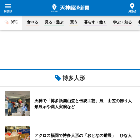
36°C
食べる
見る・遊ぶ
買う
暮らす・働く
学ぶ・知る
博多人形
天神で「博多祇園山笠と伝統工芸」展 山笠の飾り人
形展示や職人実演など
アクロス福岡で博多人形の「おとなの雛展」 ひな人