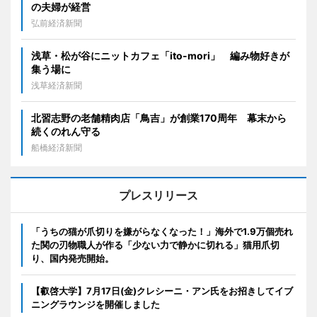
の夫婦が経営
弘前経済新聞
浅草・松が谷にニットカフェ「ito-mori」 編み物好きが
集う場に
浅草経済新聞
北習志野の老舗精肉店「鳥吉」が創業170周年 幕末から
続くのれん守る
船橋経済新聞
プレスリリース
「うちの猫が爪切りを嫌がらなくなった！」海外で1.9万個売れ
た関の刃物職人が作る「少ない力で静かに切れる」猫用爪切
り、国内発売開始。
【叡啓大学】7月17日(金)クレシーニ・アン氏をお招きしてイブ
ニングラウンジを開催しました