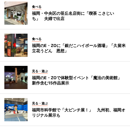
食べる
福岡・中央区の笹丘名店街に「喫茶 こさじい
ち」 夫婦で出店
食べる
福岡のE・ZOに「銀だこハイボール酒場」「久留米
立花うどん 恩想」
見る・遊ぶ
福岡のE・ZOで体験型イベント「魔法の美術館」
新作含む15作品展示
見る・遊ぶ
福岡市科学館で「大ピンチ展！」 九州初、福岡オ
リジナル展示も