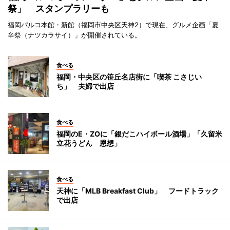
祭」 スタンプラリーも
福岡パルコ本館・新館（福岡市中央区天神2）で現在、グルメ企画「夏
辛祭（ナツカラサイ）」が開催されている。
食べる
福岡・中央区の笹丘名店街に「喫茶 こさじい
ち」 夫婦で出店
食べる
福岡のE・ZOに「銀だこハイボール酒場」「久留米
立花うどん 恩想」
食べる
天神に「MLB Breakfast Club」 フードトラック
で出店