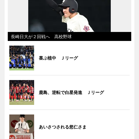
長崎日大が２回戦へ 高校野球
喜ぶ植中 Ｊリーグ
鹿島、逆転で白星発進 Ｊリーグ
あいさつされる悠仁さま