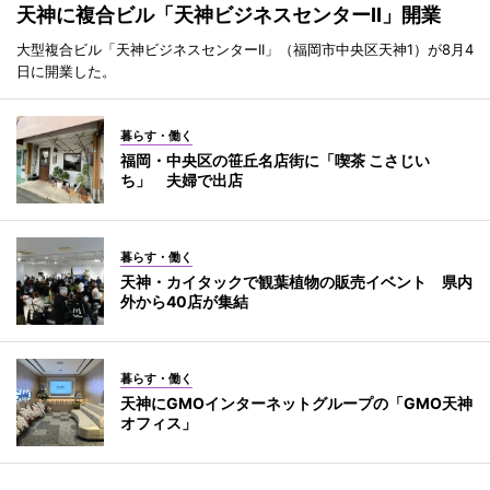
天神に複合ビル「天神ビジネスセンターII」開業
大型複合ビル「天神ビジネスセンターII」（福岡市中央区天神1）が8月4
日に開業した。
暮らす・働く
福岡・中央区の笹丘名店街に「喫茶 こさじい
ち」 夫婦で出店
暮らす・働く
天神・カイタックで観葉植物の販売イベント 県内
外から40店が集結
暮らす・働く
天神にGMOインターネットグループの「GMO天神
オフィス」