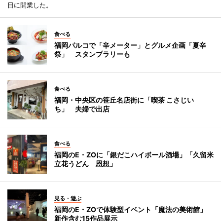
日に開業した。
食べる
福岡パルコで「辛メーター」とグルメ企画「夏辛
祭」 スタンプラリーも
食べる
福岡・中央区の笹丘名店街に「喫茶 こさじい
ち」 夫婦で出店
食べる
福岡のE・ZOに「銀だこハイボール酒場」「久留米
立花うどん 恩想」
見る・遊ぶ
福岡のE・ZOで体験型イベント「魔法の美術館」
新作含む15作品展示