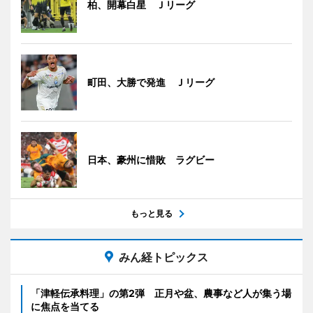
柏、開幕白星 Ｊリーグ
町田、大勝で発進 Ｊリーグ
日本、豪州に惜敗 ラグビー
もっと見る
みん経トピックス
「津軽伝承料理」の第2弾 正月や盆、農事など人が集う場
に焦点を当てる