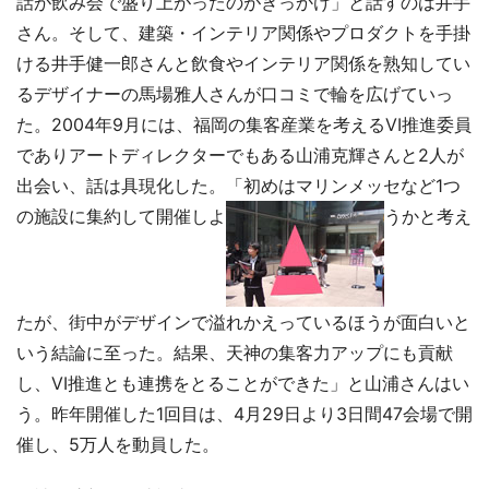
話が飲み会で盛り上がったのがきっかけ」と話すのは井手
さん。そして、建築・インテリア関係やプロダクトを手掛
ける井手健一郎さんと飲食やインテリア関係を熟知してい
るデザイナーの馬場雅人さんが口コミで輪を広げていっ
た。2004年9月には、福岡の集客産業を考えるVI推進委員
でありアートディレクターでもある山浦克輝さんと2人が
出会い、話は具現化した。「初めはマリンメッセなど1つ
の施設に集約して開催しよ
うかと考え
たが、街中がデザインで溢れかえっているほうが面白いと
いう結論に至った。結果、天神の集客力アップにも貢献
し、VI推進とも連携をとることができた」と山浦さんはい
う。昨年開催した1回目は、4月29日より3日間47会場で開
催し、5万人を動員した。