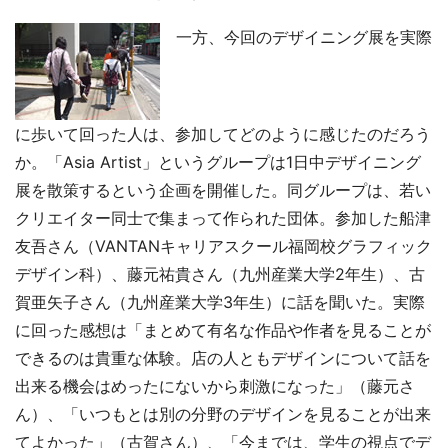
一方、今回のデザイニング展を実際
に歩いて回った人は、参加してどのように感じたのだろう
か。「Asia Artist」というグループは1日中デザイニング
展を散策するという企画を開催した。同グループは、若い
クリエイター同士で集まって作られた団体。参加した船津
友吾さん（VANTANキャリアスクール福岡校グラフィック
デザイン科）、藤元祐貴さん（九州産業大学2年生）、古
賀亜矢子さん（九州産業大学3年生）に話を聞いた。実際
に回った感想は「まとめて有名な作品や作者を見ることが
できるのは貴重な体験。店の人ともデザインについて話を
出来る機会はめったにないから刺激になった」（藤元さ
ん）、「いつもとは別の分野のデザインを見ることが出来
てよかった」（古賀さん）、「今までは、学生の視点でデ