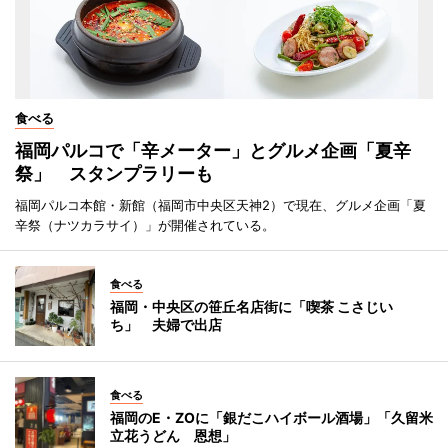
食べる
福岡パルコで「辛メーター」とグルメ企画「夏辛
祭」 スタンプラリーも
福岡パルコ本館・新館（福岡市中央区天神2）で現在、グルメ企画「夏
辛祭（ナツカラサイ）」が開催されている。
食べる
福岡・中央区の笹丘名店街に「喫茶 こさじい
ち」 夫婦で出店
食べる
福岡のE・ZOに「銀だこハイボール酒場」「久留米
立花うどん 恩想」