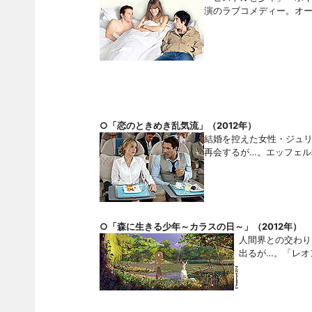
演のラブコメディー。オ
○「恋のときめき乱気流」（
2012年）
結婚を控えた女性・ジュ
再会するが…。エッフェル
○「森に生きる少年～カラスの日～」（
2012年）
人間界との交わり
出るが…。「レオ