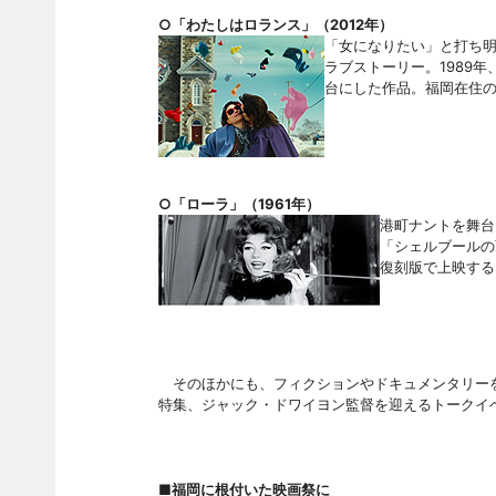
○「わたしはロランス」（
2012年）
「女になりたい」と打ち
ラブストーリー。1989
台にした作品。福岡在住
○「ローラ」（
1961年）
港町ナントを舞台
「シェルブールの
復刻版で上映する
そのほかにも、フィクションやドキュメンタリーを
特集、ジャック・ドワイヨン監督を迎えるトークイ
■福岡に根付いた映画祭に