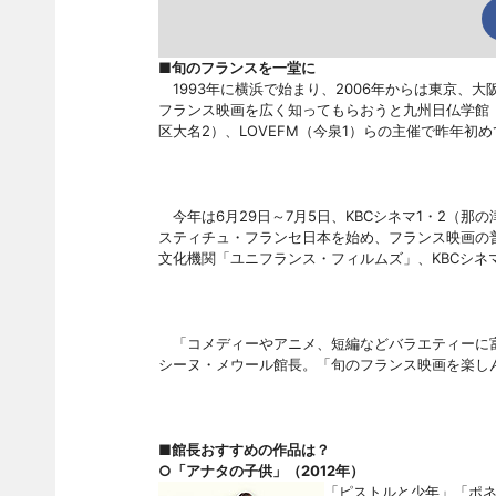
■旬のフランスを一堂に
1993年に横浜で始まり、
2006年からは東京、大
フランス映画を広く知ってもらおうと九州日仏学館
区大名2）、LOVEFM（今泉1）らの主催で昨年初
今年は
6月29日～7月5日、KBCシネマ1・2（
スティチュ・フランセ日本を始め、フランス映画の
文化機関「ユニフランス・フィルムズ」、KBCシネマ
「コメディーやアニメ、短編などバラエティーに富
シーヌ・メウール館長。「旬のフランス映画を楽し
■館長おすすめの作品は？
○「アナタの子供」（
2012年）
「ピストルと少年」「ポ