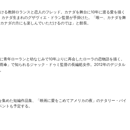
明ける教師ロランスと恋人のフレッド。カナダを舞台に
10年に渡る愛を描く
年、カナダ生まれのグザヴィエ・ドラン監督が手掛けた。「唯一、カナダを舞
のカナダの方にも楽しんでいただけるのでは」と館長。
に青年ローランと幼なじみで
10年ぶりに再会したローラの恋物語を描く。
雨傘」で知られるジャック・ドゥミ監督の長編処女作。2012年のデジタル
。
集めた短編作品集、「映画に愛をこめてアメリカの夜」のナタリー・バイ
ベントも予定する。