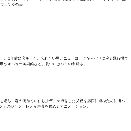
ープニング作品。
リー。
3年前に恋をした、忘れたい男とニューヨークからパリに戻る飛行機で
塔やオルセー美術館など、劇中にはパリの名所も。
を絶ち、森の奥深くに住む少年。ケガをした父親を病院に運ぶために街へ
ン」のジャン・レノが声優を務めるアニメーション。