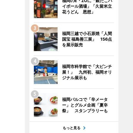
福岡のE・ZOに「銀だこハ
イボール酒場」「久留米立
花うどん 恩想」
福岡三越で小石原焼「人間
国宝 福島善三展」 156点
を展示販売
福岡市科学館で「大ピンチ
展！」 九州初、福岡オリ
ジナル展示も
福岡パルコで「辛メータ
ー」とグルメ企画「夏辛
祭」 スタンプラリーも
もっと見る