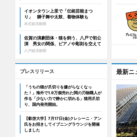
イオンタウン上里で「伝統芸能まつ
り」 獅子舞や太鼓、着物体験も
本庄経済新聞
佐賀の演劇団体・猫を飼う、八戸で初公
演 男女の関係、ピアノや彫刻を交えて
八戸経済新聞
プレスリリース
最新ニ
「うちの猫が爪切りを嫌がらなくなっ
た！」海外で1.9万個売れた関の刃物職人が
作る「少ない力で静かに切れる」猫用爪切
り、国内発売開始。
【叡啓大学】7月17日(金)クレシーニ・アン
氏をお招きしてイブニングラウンジを開催
しました