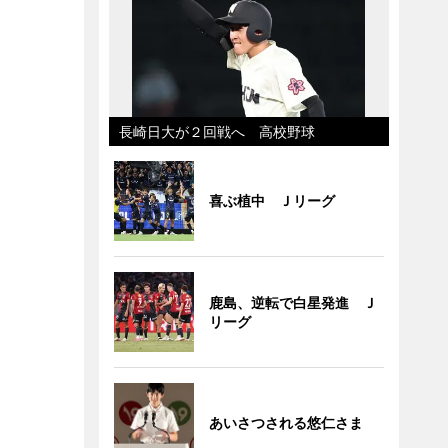
長崎日大が２回戦へ 高校野球
喜ぶ植中 Ｊリーグ
鹿島、逆転で白星発進 Ｊ
リーグ
あいさつされる悠仁さま