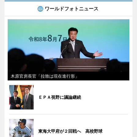
ワールドフォトニュース
木原官房長官「拉致は現在進行形」
ＥＰＡ視野に議論継続
東海大甲府が２回戦へ 高校野球