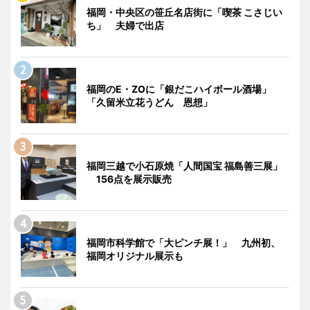
福岡・中央区の笹丘名店街に「喫茶 こさじい
ち」 夫婦で出店
福岡のE・ZOに「銀だこハイボール酒場」
「久留米立花うどん 恩想」
福岡三越で小石原焼「人間国宝 福島善三展」
156点を展示販売
福岡市科学館で「大ピンチ展！」 九州初、
福岡オリジナル展示も