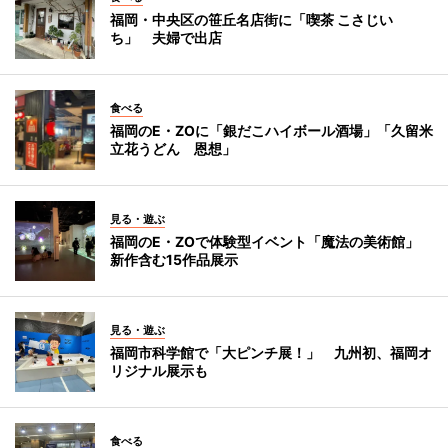
福岡・中央区の笹丘名店街に「喫茶 こさじい
ち」 夫婦で出店
食べる
福岡のE・ZOに「銀だこハイボール酒場」「久留米
立花うどん 恩想」
見る・遊ぶ
福岡のE・ZOで体験型イベント「魔法の美術館」
新作含む15作品展示
見る・遊ぶ
福岡市科学館で「大ピンチ展！」 九州初、福岡オ
リジナル展示も
食べる