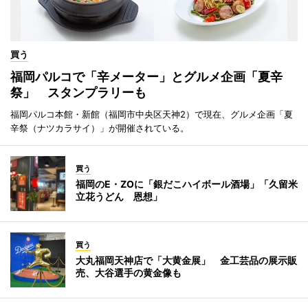
買う
福岡パルコで「辛メーター」とグルメ企画「夏辛
祭」 スタンプラリーも
福岡パルコ本館・新館（福岡市中央区天神2）で現在、グルメ企画「夏
辛祭（ナツカラサイ）」が開催されている。
買う
福岡のE・ZOに「銀だこハイボール酒場」「久留米
立花うどん 恩想」
買う
大丸福岡天神店で「大黄金展」 金工芸品の展示販
売、大谷選手の黄金像も