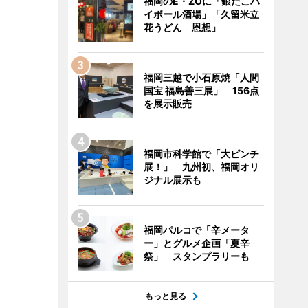
福岡のE・ZOに「銀だこハ
イボール酒場」「久留米立
花うどん 恩想」
福岡三越で小石原焼「人間
国宝 福島善三展」 156点
を展示販売
福岡市科学館で「大ピンチ
展！」 九州初、福岡オリ
ジナル展示も
福岡パルコで「辛メータ
ー」とグルメ企画「夏辛
祭」 スタンプラリーも
もっと見る