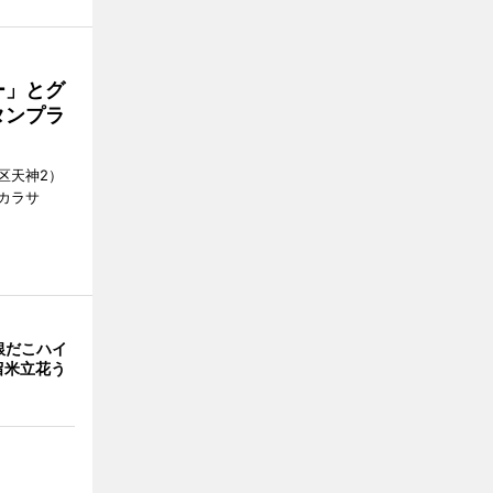
ー」とグ
タンプラ
区天神2）
カラサ
銀だこハイ
留米立花う