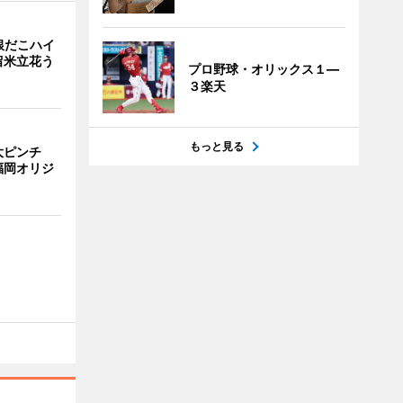
銀だこハイ
留米立花う
プロ野球・オリックス１―
３楽天
もっと見る
大ピンチ
福岡オリジ