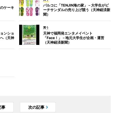
パルコに「TENJIN海の家」－大学生がビ
のケーキ
ーチサンダルの売り上げ競う（天神経済新
聞）
買う
ョンショ
天神で福岡発エンタメイベント
へ（天神
「Face！」－地元大学生が企画・運営
（天神経済新聞）
記事
次の記事