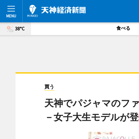
食べる
38°C
買う
天神でパジャマのフ
－女子大生モデルが登