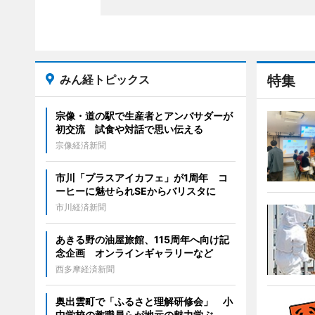
みん経トピックス
特集
宗像・道の駅で生産者とアンバサダーが
初交流 試食や対話で思い伝える
宗像経済新聞
市川「プラスアイカフェ」が1周年 コ
ーヒーに魅せられSEからバリスタに
市川経済新聞
あきる野の油屋旅館、115周年へ向け記
念企画 オンラインギャラリーなど
西多摩経済新聞
奥出雲町で「ふるさと理解研修会」 小
中学校の教職員らが地元の魅力学ぶ