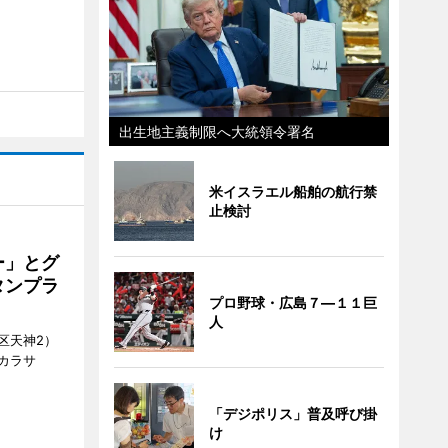
出生地主義制限へ大統領令署名
米イスラエル船舶の航行禁
止検討
ー」とグ
タンプラ
プロ野球・広島７―１１巨
人
区天神2）
カラサ
「デジポリス」普及呼び掛
け