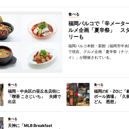
食べる
福岡パルコで「辛メータ
ルメ企画「夏辛祭」 ス
リーも
福岡パルコ本館・新館（福岡市中央
で現在、グルメ企画「夏辛祭（ナツ
イ）」が開催されている。
食べる
食べる
福岡・中央区の笹丘名店街に
福岡のE・ZOに「
「喫茶 こさじいち」 夫婦で
ボール酒場」「久
出店
どん 恩想」
食べる
天神に「MLB Breakfast