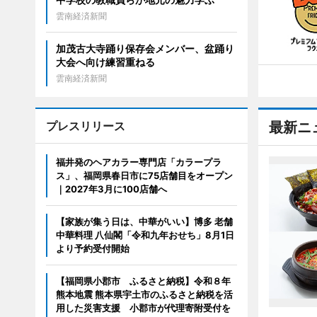
雲南経済新聞
加茂古大寺踊り保存会メンバー、盆踊り
大会へ向け練習重ねる
雲南経済新聞
プレスリリース
最新ニ
福井発のヘアカラー専門店「カラープラ
ス」、福岡県春日市に75店舗目をオープン
｜2027年3月に100店舗へ
【家族が集う日は、中華がいい】博多 老舗
中華料理 八仙閣「令和九年おせち」8月1日
より予約受付開始
【福岡県小郡市 ふるさと納税】令和８年
熊本地震 熊本県宇土市のふるさと納税を活
用した災害支援 小郡市が代理寄附受付を