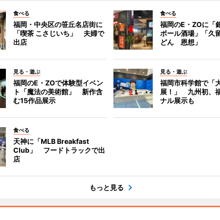
食べる
食べる
福岡・中央区の笹丘名店街に
福岡のE・ZOに「
「喫茶 こさじいち」 夫婦で
ボール酒場」「久
出店
どん 恩想」
見る・遊ぶ
見る・遊ぶ
福岡のE・ZOで体験型イベン
福岡市科学館で「
ト「魔法の美術館」 新作含
展！」 九州初、
む15作品展示
ナル展示も
食べる
天神に「MLB Breakfast
Club」 フードトラックで出
店
もっと見る