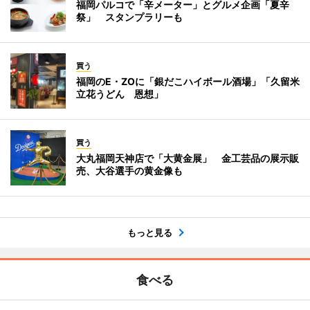
福岡パルコで「辛メーター」とグルメ企画「夏辛
祭」 スタンプラリーも
買う
福岡のE・ZOに「銀だこハイボール酒場」「久留米
立花うどん 恩想」
買う
大丸福岡天神店で「大黄金展」 金工芸品の展示販
売、大谷選手の黄金像も
もっと見る
食べる