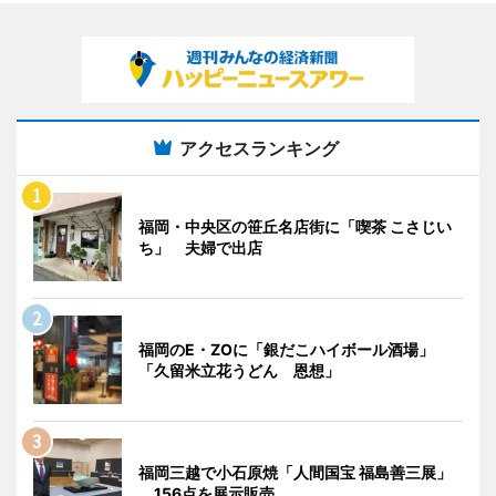
アクセスランキング
福岡・中央区の笹丘名店街に「喫茶 こさじい
ち」 夫婦で出店
福岡のE・ZOに「銀だこハイボール酒場」
「久留米立花うどん 恩想」
福岡三越で小石原焼「人間国宝 福島善三展」
156点を展示販売