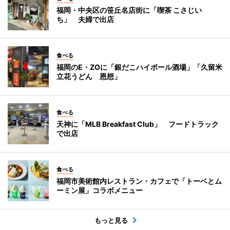
福岡・中央区の笹丘名店街に「喫茶 こさじい
ち」 夫婦で出店
食べる
福岡のE・ZOに「銀だこハイボール酒場」「久留米
立花うどん 恩想」
食べる
天神に「MLB Breakfast Club」 フードトラック
で出店
食べる
福岡市美術館内レストラン・カフェで「トーベとム
ーミン展」コラボメニュー
もっと見る