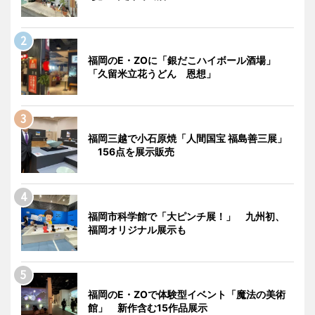
福岡のE・ZOに「銀だこハイボール酒場」
「久留米立花うどん 恩想」
福岡三越で小石原焼「人間国宝 福島善三展」
156点を展示販売
福岡市科学館で「大ピンチ展！」 九州初、
福岡オリジナル展示も
福岡のE・ZOで体験型イベント「魔法の美術
館」 新作含む15作品展示