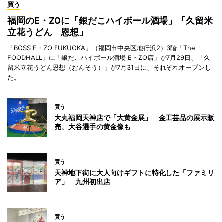
買う
福岡のE・ZOに「銀だこハイボール酒場」「久留米
立花うどん 恩想」
「BOSS E・ZO FUKUOKA」（福岡市中央区地行浜2）3階「The
FOODHALL」に「銀だこハイボール酒場 E・ZO店」が7月29日、「久
留米立花うどん恩想（おんそう）」が7月31日に、それぞれオープンし
た。
買う
大丸福岡天神店で「大黄金展」 金工芸品の展示販
売、大谷選手の黄金像も
買う
天神地下街に大人向けギフトに特化した「ファミリ
ア」 九州初出店
買う