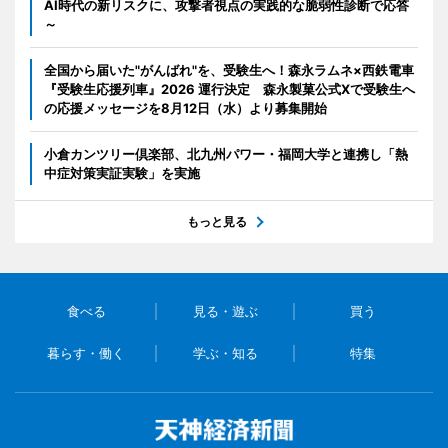
AI時代の新リスクに、攻撃者視点の実践的な脆弱性診断で応答
～
全国から届いた"がんばれ"を、受験生へ！森永ラムネ×西鉄電車
『受験生応援列車』2026 運行決定 森永製菓公式Xで受験生へ
の応援メッセージを8月12日（水）より募集開始
小倉カンツリー倶楽部、北九州パワー・福岡大学と連携し「熱
中症対策実証実験」を実施
もっと見る
食べる
見る・遊ぶ
買う
暮らす・働く
学ぶ・知る
特集