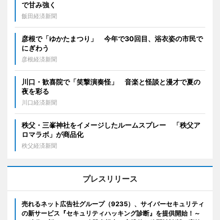
で甘み強く
飯田経済新聞
彦根で「ゆかたまつり」 今年で30回目、浴衣姿の市民で
にぎわう
彦根経済新聞
川口・歓喜院で「笑撃演奏怪」 音楽と怪談と漫才で夏の
夜を彩る
川口経済新聞
秩父・三峯神社をイメージしたルームスプレー 「秩父ア
ロマラボ」が商品化
秩父経済新聞
プレスリリース
売れるネット広告社グループ（9235）、サイバーセキュリティ
の新サービス『セキュリティハッキング診断』を提供開始！～