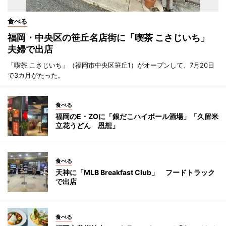
食べる
福岡・中央区の笹丘名店街に「喫茶 こさじいち」
夫婦で出店
「喫茶 こさじいち」（福岡市中央区笹丘1）がオープンして、7月20日
で3カ月がたった。
食べる
福岡のE・ZOに「銀だこハイボール酒場」「久留米
立花うどん 恩想」
食べる
天神に「MLB Breakfast Club」 フードトラック
で出店
食べる