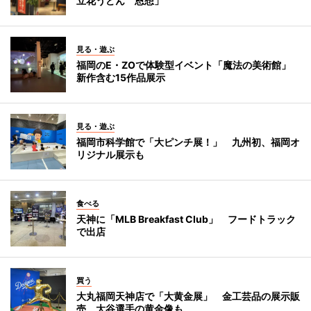
立花うどん 恩想」
見る・遊ぶ
福岡のE・ZOで体験型イベント「魔法の美術館」
新作含む15作品展示
見る・遊ぶ
福岡市科学館で「大ピンチ展！」 九州初、福岡オ
リジナル展示も
食べる
天神に「MLB Breakfast Club」 フードトラック
で出店
買う
大丸福岡天神店で「大黄金展」 金工芸品の展示販
売、大谷選手の黄金像も