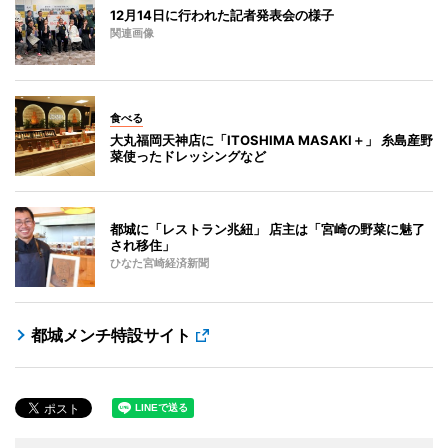
12月14日に行われた記者発表会の様子
関連画像
食べる
大丸福岡天神店に「ITOSHIMA MASAKI＋」 糸島産野
菜使ったドレッシングなど
都城に「レストラン兆紐」 店主は「宮崎の野菜に魅了
され移住」
ひなた宮崎経済新聞
都城メンチ特設サイト