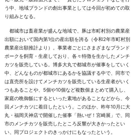
う中、地域ブランドの創出事業としては今回が初めての取
り組みとなる。
都城市は畜産業が盛んな地域で、豚は市町村別の農業産
出額において国内第1位の産出額を誇る（令和2年市町村別
農業産出額推計より）。事業者ごとにさまざまなブランド
ポークを飼育・生産しており、各々特徴を生かしたメンチ
カツを販売している。博多大丸で都城市が催事をしていく
中、どんなものが都城市にあるかを協議する中で、同市で
は直売所を設けてメンチカツを販売している生産者がいく
つもあることや、5個や10個など複数個まとめて購入し、
家庭の晩御飯にするといった素地があることなどから、今
回メンチカツに着目したという。このほか、昨年10月に大
丸・福岡天神店で開催した催事「熱いぜ！宮崎展」で、同
市のメンチカツを販売したところ反響が大きかったとい
い、同プロジェクトのきっかけにもなったという。