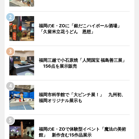
福岡のE・ZOに「銀だこハイボール酒場」
「久留米立花うどん 恩想」
福岡三越で小石原焼「人間国宝 福島善三展」
156点を展示販売
福岡市科学館で「大ピンチ展！」 九州初、
福岡オリジナル展示も
福岡のE・ZOで体験型イベント「魔法の美術
館」 新作含む15作品展示