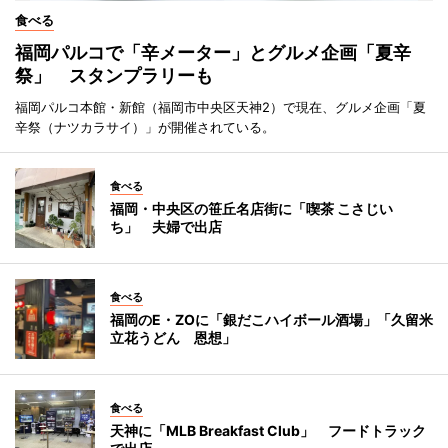
食べる
福岡パルコで「辛メーター」とグルメ企画「夏辛
祭」 スタンプラリーも
福岡パルコ本館・新館（福岡市中央区天神2）で現在、グルメ企画「夏
辛祭（ナツカラサイ）」が開催されている。
食べる
福岡・中央区の笹丘名店街に「喫茶 こさじい
ち」 夫婦で出店
食べる
福岡のE・ZOに「銀だこハイボール酒場」「久留米
立花うどん 恩想」
食べる
天神に「MLB Breakfast Club」 フードトラック