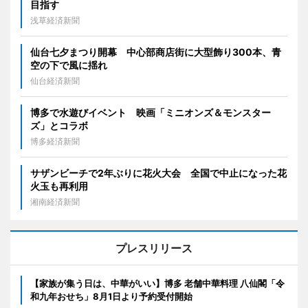
目指す
浅草経済新聞
仙台七夕まつり開幕 中心部商店街に大型飾り300本、青
空の下で風に揺れ
仙台経済新聞
博多で水遊びイベント 映画「ミニオンズ＆モンスター
ズ」とコラボ
博多経済新聞
サザンビーチで2年ぶりに花火大会 全国で中止になった花
火玉も再利用
湘南経済新聞
プレスリリース
【家族が集う日は、中華がいい】博多 老舗中華料理 八仙閣「令
和九年おせち」8月1日より予約受付開始