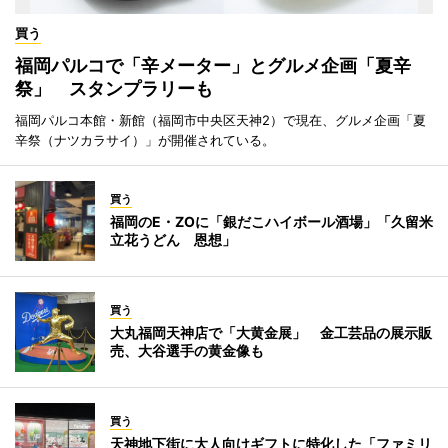
買う
福岡パルコで「辛メーター」とグルメ企画「夏辛
祭」 スタンプラリーも
福岡パルコ本館・新館（福岡市中央区天神2）で現在、グルメ企画「夏
辛祭（ナツカラサイ）」が開催されている。
買う
福岡のE・ZOに「銀だこハイボール酒場」「久留米
立花うどん 恩想」
買う
大丸福岡天神店で「大黄金展」 金工芸品の展示販
売、大谷選手の黄金像も
買う
天神地下街に大人向けギフトに特化した「ファミリ