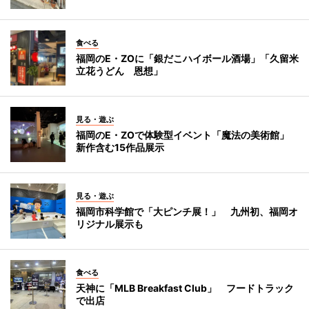
食べる
福岡のE・ZOに「銀だこハイボール酒場」「久留米
立花うどん 恩想」
見る・遊ぶ
福岡のE・ZOで体験型イベント「魔法の美術館」
新作含む15作品展示
見る・遊ぶ
福岡市科学館で「大ピンチ展！」 九州初、福岡オ
リジナル展示も
食べる
天神に「MLB Breakfast Club」 フードトラック
で出店