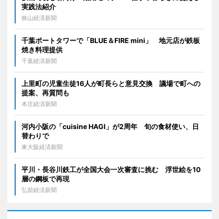
実践法紹介
狭山経済新聞
千葉ポートタワーで「BLUE＆FIRE mini」 地元店が鉄板
焼き料理提供
千葉経済新聞
上里町の児童生徒16人が町長らと意見交換 議場で町への
提案、再質問も
本庄経済新聞
河内小阪の「cuisine HAGI」が2周年 旬の食材使い、日
替わりで
東大阪経済新聞
平川・長谷川鉄工が全国大会一次審査に挑む 浮世絵を10
層の鋼板で再現
弘前経済新聞