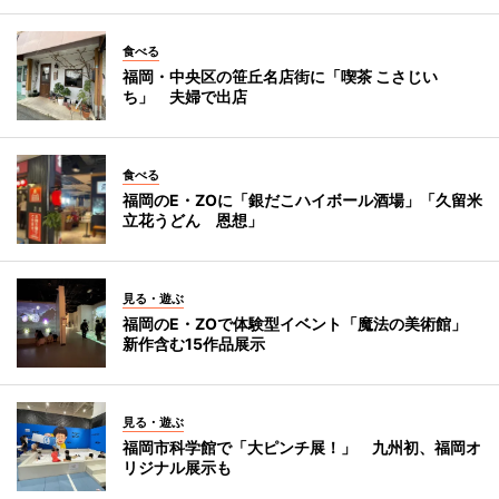
食べる
福岡・中央区の笹丘名店街に「喫茶 こさじい
ち」 夫婦で出店
食べる
福岡のE・ZOに「銀だこハイボール酒場」「久留米
立花うどん 恩想」
見る・遊ぶ
福岡のE・ZOで体験型イベント「魔法の美術館」
新作含む15作品展示
見る・遊ぶ
福岡市科学館で「大ピンチ展！」 九州初、福岡オ
リジナル展示も