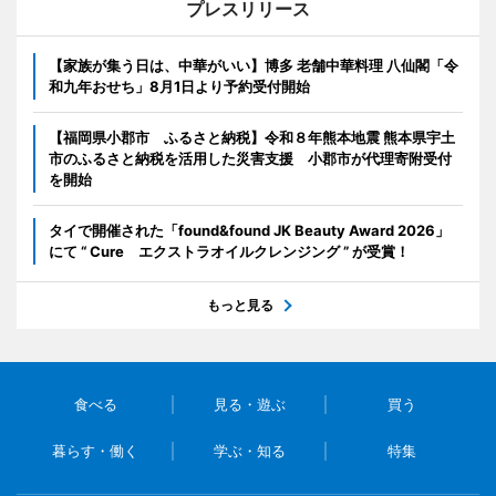
プレスリリース
【家族が集う日は、中華がいい】博多 老舗中華料理 八仙閣「令
和九年おせち」8月1日より予約受付開始
【福岡県小郡市 ふるさと納税】令和８年熊本地震 熊本県宇土
市のふるさと納税を活用した災害支援 小郡市が代理寄附受付
を開始
タイで開催された「found&found JK Beauty Award 2026」
にて “ Cure エクストラオイルクレンジング ” が受賞！
もっと見る
食べる
見る・遊ぶ
買う
暮らす・働く
学ぶ・知る
特集