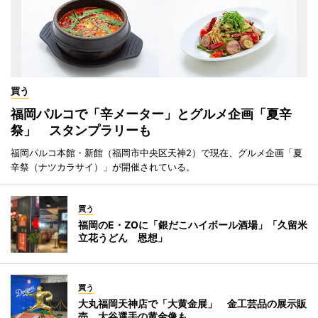
買う
福岡パルコで「辛メーター」とグルメ企画「夏辛
祭」 スタンプラリーも
福岡パルコ本館・新館（福岡市中央区天神2）で現在、グルメ企画「夏
辛祭（ナツカラサイ）」が開催されている。
買う
福岡のE・ZOに「銀だこハイボール酒場」「久留米
立花うどん 恩想」
買う
大丸福岡天神店で「大黄金展」 金工芸品の展示販
売、大谷選手の黄金像も