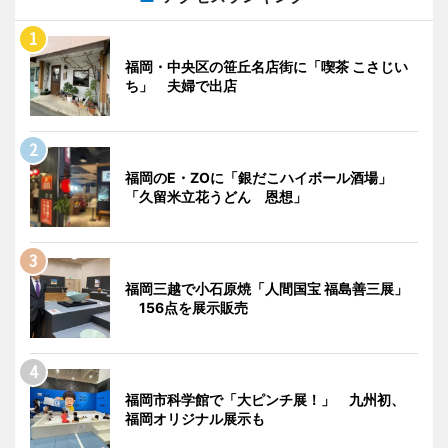
福岡・中央区の笹丘名店街に「喫茶 こさじい
ち」 夫婦で出店
福岡のE・ZOに「銀だこハイボール酒場」
「久留米立花うどん 恩想」
福岡三越で小石原焼「人間国宝 福島善三展」
156点を展示販売
福岡市科学館で「大ピンチ展！」 九州初、
福岡オリジナル展示も