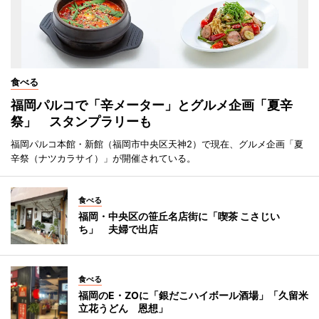
食べる
福岡パルコで「辛メーター」とグルメ企画「夏辛
祭」 スタンプラリーも
福岡パルコ本館・新館（福岡市中央区天神2）で現在、グルメ企画「夏
辛祭（ナツカラサイ）」が開催されている。
食べる
福岡・中央区の笹丘名店街に「喫茶 こさじい
ち」 夫婦で出店
食べる
福岡のE・ZOに「銀だこハイボール酒場」「久留米
立花うどん 恩想」