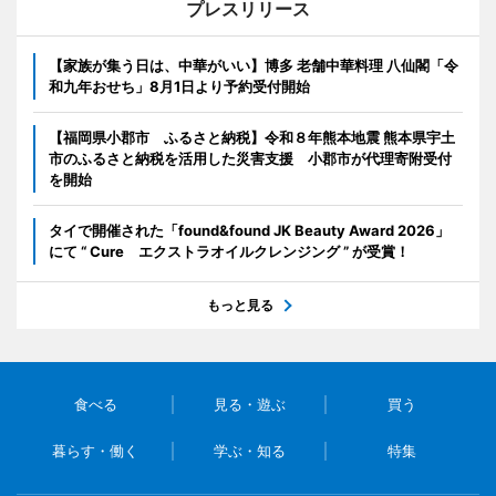
プレスリリース
【家族が集う日は、中華がいい】博多 老舗中華料理 八仙閣「令
和九年おせち」8月1日より予約受付開始
【福岡県小郡市 ふるさと納税】令和８年熊本地震 熊本県宇土
市のふるさと納税を活用した災害支援 小郡市が代理寄附受付
を開始
タイで開催された「found&found JK Beauty Award 2026」
にて “ Cure エクストラオイルクレンジング ” が受賞！
もっと見る
食べる
見る・遊ぶ
買う
暮らす・働く
学ぶ・知る
特集