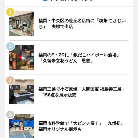
福岡・中央区の笹丘名店街に「喫茶 こさじい
ち」 夫婦で出店
福岡のE・ZOに「銀だこハイボール酒場」
「久留米立花うどん 恩想」
福岡三越で小石原焼「人間国宝 福島善三展」
156点を展示販売
福岡市科学館で「大ピンチ展！」 九州初、
福岡オリジナル展示も