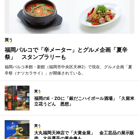
買う
福岡パルコで「辛メーター」とグルメ企画「夏辛
祭」 スタンプラリーも
福岡パルコ本館・新館（福岡市中央区天神2）で現在、グルメ企画「夏
辛祭（ナツカラサイ）」が開催されている。
買う
福岡のE・ZOに「銀だこハイボール酒場」「久留米
立花うどん 恩想」
買う
大丸福岡天神店で「大黄金展」 金工芸品の展示販
売、大谷選手の黄金像も