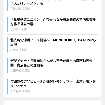
「天かけラーメン」も
和歌山経済新聞
「投稿鉄道ユニオン」がひたちなか海浜鉄道の車内広告枠
を作品発表の場に
水戸経済新聞
北広島で沖縄フェス開催へ MONGOL800、DA PUMPら
出演
札幌経済新聞
デザイナー・戸田光祐さんが八王子が舞台の漫画動画公
開 商店会との企画も
八王子経済新聞
与謝野のアソビビールが発酵レモンサワー 宮津レモンを
皮ごと使う
京丹後経済新聞