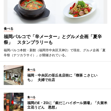
食べる
福岡パルコで「辛メーター」とグルメ企画「夏辛
祭」 スタンプラリーも
福岡パルコ本館・新館（福岡市中央区天神2）で現在、グルメ企画「夏
辛祭（ナツカラサイ）」が開催されている。
食べる
福岡・中央区の笹丘名店街に「喫茶 こさじい
ち」 夫婦で出店
食べる
福岡のE・ZOに「銀だこハイボール酒場」「久留米
立花うどん 恩想」