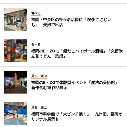
食べる
福岡・中央区の笹丘名店街に「喫茶 こさじい
ち」 夫婦で出店
食べる
福岡のE・ZOに「銀だこハイボール酒場」「久留米
立花うどん 恩想」
見る・遊ぶ
福岡のE・ZOで体験型イベント「魔法の美術館」
新作含む15作品展示
見る・遊ぶ
福岡市科学館で「大ピンチ展！」 九州初、福岡オ
リジナル展示も