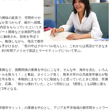
の興味の延長で、空間作りや
なか見つからず、銀行へ就職。
に内定をもらっていたという大
ゾート開発など企画部門を担
人に触発され、技術を学ぼう
へ。勉強しながら、地元で都市
を手がけるが、「世の中はグローバル化らしい。これからは英語ができなき
。約1年間アメリカで英語とマーケティングについて学ぶ。
業務など、国際関係の業務を中心にこなす。そんな中、海外を含む、いろん
トルを取ろう！」と奮起。タイミング良く、熊本大学の公共政策学修士が取
士号を取り、本格的にまちづくりに取組もうと思っていたときに現在、所属
り、応募。「前から憧れていた」という同社には、
1度惜しくも試験に落ち
ど2年となる。
洋都市サミット」の業務を中心とし、アジア太平洋地域の都市間ネットワー