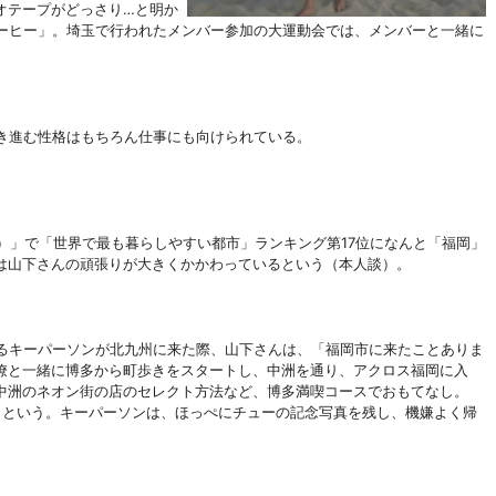
デオテープがどっさり…と明か
コーヒー」。埼玉で行われたメンバー参加の大運動会では、メンバーと一緒に
き進む性格はもちろん仕事にも向けられている。
ル）」で「世界で最も暮らしやすい都市」ランキング第17位になんと「福岡」
は山下さんの頑張りが大きくかかわってい
るという（本人談）。
るキーパーソンが北九州に来た際、山下さんは、「福岡市に来たことありま
僚と一緒に博多から町歩きをスタートし、中洲を通り、アクロス福岡に入
中洲のネオン街の店のセレクト方法など、博多満喫コースでおもてなし。
」という。キーパーソンは、ほっぺにチューの記念写真を残し、機嫌よく帰