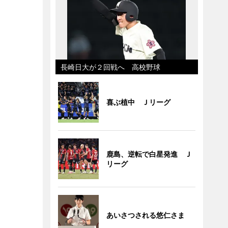
長崎日大が２回戦へ 高校野球
喜ぶ植中 Ｊリーグ
鹿島、逆転で白星発進 Ｊ
リーグ
あいさつされる悠仁さま