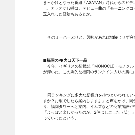
きっかけとなった番組「
ASAYAN」時代からのビ
し、カラオケ18番は、デビュー曲の「モーニング
玉入れした経験もあるとか。
そのミーハーぶりと、興味があれば物怖じせず突
■福岡の
PR力は天下一品
今年、イギリスの情報誌「
MONOCLE（モノク
が輝いた。この劇的な福岡のランクイン入りの裏に
同ランキングに多大な影響力を持つといわれてい
すか？お暇でしたら案内しますよ」と声をかけ、同
り、福岡タワーへと案内。イムズなどの商業施設や
「よっぽど楽しかったのか、
2件はしごした（笑）
っていったという。