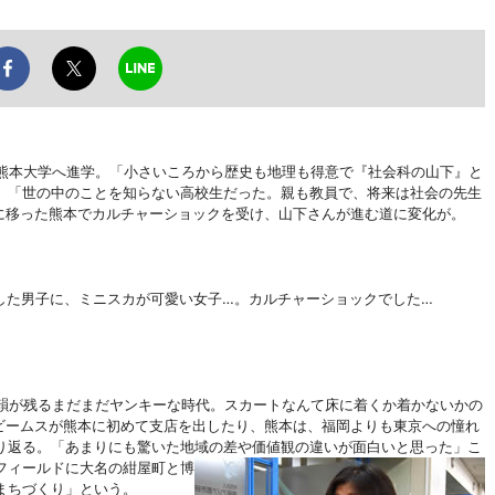
熊本大学へ進学。「小さいころから歴史も地理も得意で『社会科の山下』と
。「世の中のことを知らない高校生だった。親も教員で、将来は社会の先生
に移った熊本でカルチャーショックを受け、山下さんが進む道に変化が。
した男子に、ミニスカが可愛い女子…。カルチャーショックでした…
韻が残るまだまだヤンキーな時代。スカートなんて床に着くか着かないかの
ビームスが熊本に初めて支店を出したり、熊本は、福岡よりも東京への憧れ
り返る。「あまりにも驚いた地域の差や価値観の違いが面白いと思った」こ
フィールドに大名の紺屋町と博
まちづくり」という。