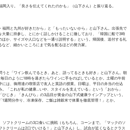
陣が福岡入り。「良さを伝えてくれたのかも」（山下さん）と振り返る。
・福岡と九州が好きだから」と「もったいないから」と山下さん。出張先で
を大量に持参し、とにかく話しかけることに徹しており、「韓国に船で
3時
のほか、サイズや人口などを一通り説明する」という。帰国後、送付する礼
るなど、細かいところにまで気を配るほどの努力家。
問うと「ワイン飲んでるとき。あと、語ってるときも好き」と山下さん。朝
は毎日のように18時を過ぎたらワインに手をのばしているとか。土曜の午前
中には、御用達の喫茶店で友人と英語の授業。日曜は、平日
の弁当の仕込
み。「これが私の健康…いや、スタイルを支えている」という「おから」
「ひじき」「きんぴら」の3品目が黄金の山下式健康ラインアップという。
「1週間分作り、冷凍保存。ご飯は雑穀米で体重を徹底管理！」とか。
ソフトクリームの
3口食いに挑戦（もちろん、コーンまで。「マックのソ
フトクリームは2口でいける！」と山下さん）し、試合が近くなるとクラス