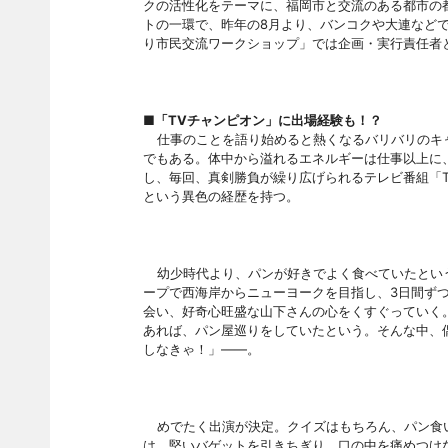
クの活性化をテーマに、福岡市と交流のある都市の
トの一環で、昨年の
8月より、バンコクや大連など
り市民交流ワークショップ」では企画・実行責任者
■「
TVチャンピオン」に出場経験も！？
仕事のことを語り始めると熱くなるバリバリのキ
でもある。体中から溢れるエネルギーは仕事以上に
し、毎回、真剣勝負が繰り広げられるテレビ番組「
という異色の経歴を持つ。
幼少時代より、パンが好きでよく食べていたとい
ープで西海岸からニューヨークを目指し、3日間ず
会い、好奇心旺盛な山下さんの心をくすぐっていく
あれば、パン屋巡りをしていたという。そんな中、
しなきゃ！」――。
めでたく出演が決定。クイズはもちろん、パン食
は、堅いバゲットを引きちぎり、口の中を痛めつけ