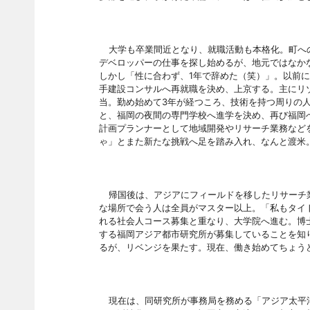
大学も卒業間近となり、就職活動も本格化。町へ
デベロッパーの仕事を探し始めるが、地元ではなか
しかし「性に合わず、
1年で辞めた（笑）」。以前
手建設コンサルへ再就職を決め、上京する。主にリ
当。勤め始めて3年が経つころ、技術を持つ周りの
と、福岡の夜間の専門学校へ進学を決め、再び福岡
計画プランナーとして地域開発やリサーチ業務など
ゃ」とまた新たな挑戦へ足を踏み入れ、なんと渡米
帰国後は、アジアにフィールドを移したリサーチ
な場所で会う人は全員がマスター以上。「私もタイ
れる社会人コース募集と重なり、大学院へ進む。博
する福岡アジア都市研究所が募集していることを知
るが、リベンジを果たす。現在、働き始めてちょう
現在は、同研究所が事務局を務める「アジア太平