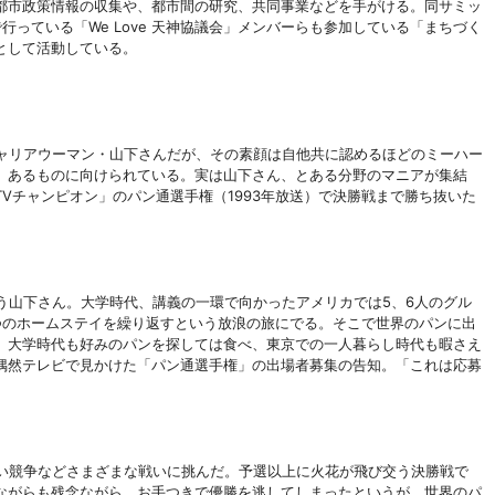
都市政策情報の収集や、都市間の研究、共同事業などを手がける。同サミッ
で行っている
「We Love 天神協議会」メンバーらも参加している「まちづく
として活動している。
ャリアウーマン・山下さんだが、その素顔は自他共に認めるほどのミーハー
、あるものに向けられている。実は山下さん、とある分野のマニアが集結
TVチャンピオン」のパン通選手権（1993年放送）で決勝戦まで勝ち抜いた
う山下さん。大学時代、講義の一環で向かったアメリカでは
5、6人のグル
つのホームステイを繰り返すという放浪の旅にでる。そこで世界のパンに出
。大学時代も好みのパンを探しては食べ、東京での一人暮らし時代も暇さえ
偶然テレビで見かけた「パン通選手権」の出場者募集の告知。「これは応募
い競争などさまざまな戦いに挑んだ。予選以上に火花が飛び交う決勝戦で
ながらも残念ながら、お手つきで優勝を逃してしまったというが、世界のパ