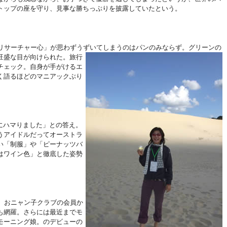
トップの座を守り、見事な勝ちっぷりを披露していたという。
リサーチャー心」が思わずうずいてしまうのはパンのみならず。グリーンの
旺盛な目が向けられた。旅行
チェック。自身が手がけるエ
く語るほどのマニアックぶり
にハマりました」との答え。
うアイドルだってオーストラ
い「制服」や「ピーナッツバ
はワイン色」と徹底した姿勢
、おニャン子クラブの会員か
も網羅。さらには最近までモ
モーニング娘。のデビューの