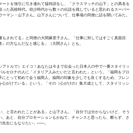
メートを強引に引き連れて猛特訓をし、「クラスマッチの山下」との異名を
取った高校時代。幼少時代から数々の伝説を残していると思われるスーパー
ウーマン・山下さん。山下さんについて、仕事場の同僚に話を聞いてみた。
慮もされてる」と同僚の大関麻里子さん。「仕事に対してはすごく真面目
者』の方なんだなと感じる」（大関さん）とも。
シアトルで）エイコ！あなたは今まで出会った日本人の中で一番スタイリッ
バルセロナの人に「イタリア人みたいだと言われた」という。「福岡をプロ
手にとって初めて会う福岡人。福岡の印象を少しでも良くするため、フレン
を心がけている」という。「その（心がけの）集大成として、スタイリッシ
い、と言われたことがある」と山下さん。「自分では分からないけど、そう
い。あと、自分プロモーションもかねて、チャンスと思ったら、断らず、さ
の先生にもなりたい」――。