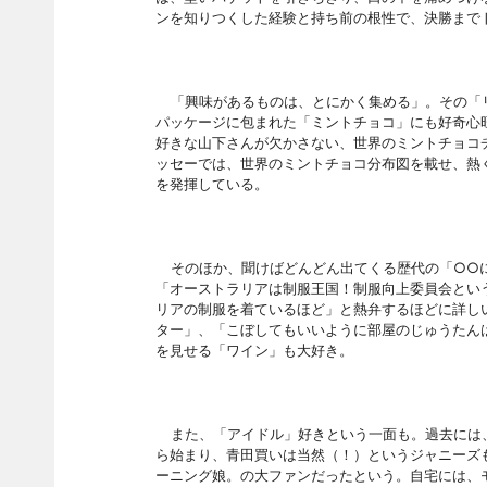
ンを知りつくした経験と持ち前の根性で、決勝まで
「興味があるものは、とにかく集める」。その「
パッケ
ージに包まれた「ミントチョコ」にも好奇心
好きな山下さんが欠かさない、世界のミントチョコ
ッセーでは、世界のミントチョコ分布図を載せ、熱
を発揮している。
そのほか、聞けばどんどん出てくる歴代の「○○
「オーストラリアは制服王国！制服向上委員会とい
リアの制服を着ているほど」と熱弁するほどに詳し
ター」、「こぼしてもいいように部屋のじゅうたん
を見せる「ワイン」も大好き。
また、「アイドル」好きという一面も。過去には
ら始まり、青田買いは当然（！）というジャニーズ
ーニング娘。の大ファンだったという。自宅には、