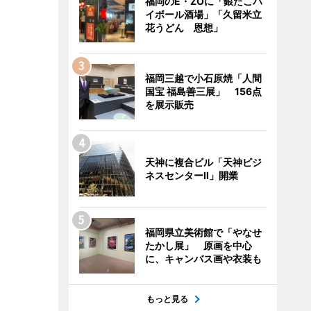
福岡のE・ZOに「銀だこハ
イボール酒場」「久留米立
花うどん 恩想」
福岡三越で小石原焼「人間
国宝 福島善三展」 156点
を展示販売
天神に複合ビル「天神ビジ
ネスセンターII」開業
福岡県立美術館で「やなせ
たかし展」 原画を中心
に、キャンバス画や衣装も
もっと見る