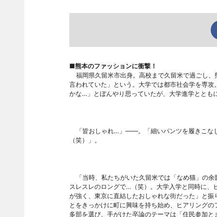
■熊本のファッションに衝撃！
福岡県久留米市出身。高校まで久留米で過ごし、
言われていた」という。大学では都市社会学を専攻
かな…」とぼんやり思っていたが、大学進学ととも
「皆おしゃれ…」――。「細いパンツを履きこな
（笑）」。
「当時、私たちがいた久留米では「なめ猫」の余
スレスレのロングで…（笑）。大学入学と同時に、
が強く、東京に直結したおしゃれな街だった」と振
とをきっかけに町に興味を持ち始
め、ヒアリングの
多部を選び、手がけた卒論のテーマは「住民参加と