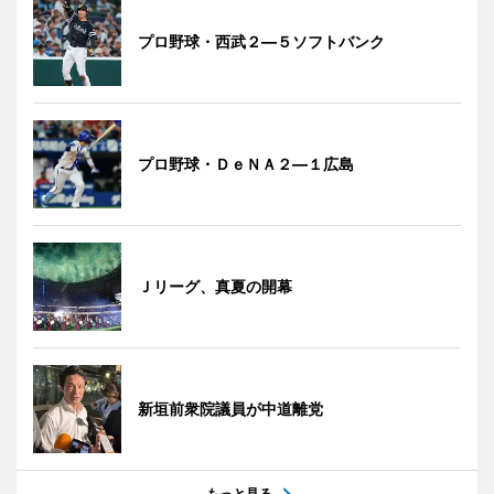
プロ野球・西武２―５ソフトバンク
プロ野球・ＤｅＮＡ２―１広島
Ｊリーグ、真夏の開幕
新垣前衆院議員が中道離党
もっと見る