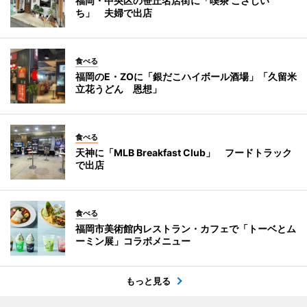
福岡・中央区の笹丘名店街に「喫茶 こさじい
ち」 夫婦で出店
食べる
福岡のE・ZOに「銀だこハイボール酒場」「久留米
立花うどん 恩想」
食べる
天神に「MLB Breakfast Club」 フードトラック
で出店
食べる
福岡市美術館内レストラン・カフェで「トーベとム
ーミン展」コラボメニュー
もっと見る