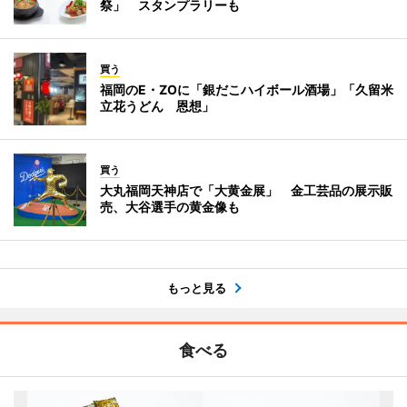
祭」 スタンプラリーも
買う
福岡のE・ZOに「銀だこハイボール酒場」「久留米
立花うどん 恩想」
買う
大丸福岡天神店で「大黄金展」 金工芸品の展示販
売、大谷選手の黄金像も
もっと見る
食べる