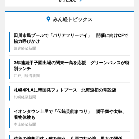
みん経トピックス
田川市民プールで「バリアフリーデイ」 開催に向けCFで
協力呼びかけ
筑豊経済新聞
3年連続甲子園出場の関東一高を応援 グリーンパレスが特
別ランチ
江戸川経済新聞
札幌4PLAに韓国発フォトブース 北海道初の常設店
札幌経済新聞
イオンタウン上里で「伝統芸能まつり」 獅子舞や太鼓、
着物体験も
本庄経済新聞
佐賀の演劇団体・猫を飼う、八戸で初公演 男女の関係、