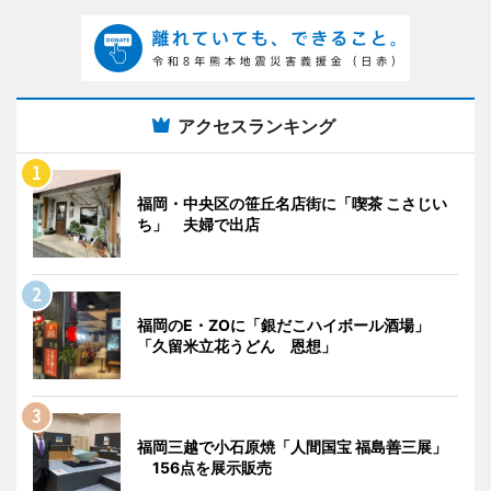
アクセスランキング
福岡・中央区の笹丘名店街に「喫茶 こさじい
ち」 夫婦で出店
福岡のE・ZOに「銀だこハイボール酒場」
「久留米立花うどん 恩想」
福岡三越で小石原焼「人間国宝 福島善三展」
156点を展示販売