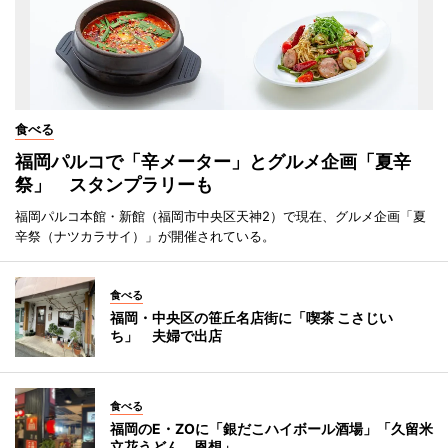
食べる
福岡パルコで「辛メーター」とグルメ企画「夏辛
祭」 スタンプラリーも
福岡パルコ本館・新館（福岡市中央区天神2）で現在、グルメ企画「夏
辛祭（ナツカラサイ）」が開催されている。
食べる
福岡・中央区の笹丘名店街に「喫茶 こさじい
ち」 夫婦で出店
食べる
福岡のE・ZOに「銀だこハイボール酒場」「久留米
立花うどん 恩想」