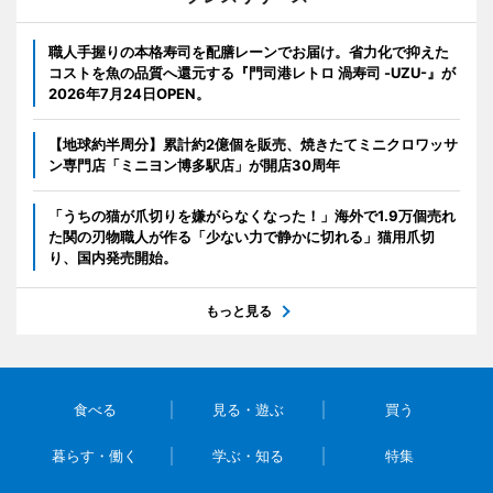
職人手握りの本格寿司を配膳レーンでお届け。省力化で抑えた
コストを魚の品質へ還元する『門司港レトロ 渦寿司 -UZU-』が
2026年7月24日OPEN。
【地球約半周分】累計約2億個を販売、焼きたてミニクロワッサ
ン専門店「ミニヨン博多駅店」が開店30周年
「うちの猫が爪切りを嫌がらなくなった！」海外で1.9万個売れ
た関の刃物職人が作る「少ない力で静かに切れる」猫用爪切
り、国内発売開始。
もっと見る
食べる
見る・遊ぶ
買う
暮らす・働く
学ぶ・知る
特集