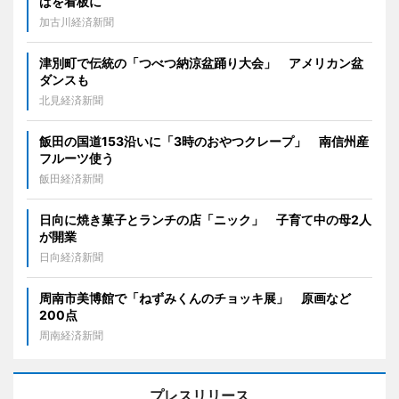
ばを看板に
加古川経済新聞
津別町で伝統の「つべつ納涼盆踊り大会」 アメリカン盆
ダンスも
北見経済新聞
飯田の国道153沿いに「3時のおやつクレープ」 南信州産
フルーツ使う
飯田経済新聞
日向に焼き菓子とランチの店「ニック」 子育て中の母2人
が開業
日向経済新聞
周南市美博館で「ねずみくんのチョッキ展」 原画など
200点
周南経済新聞
プレスリリース