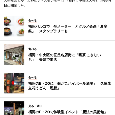
大型複合ビル「天神ビジネスセンターII」（福岡市中央区天神1）が8月4
日に開業した。
食べる
福岡パルコで「辛メーター」とグルメ企画「夏辛
祭」 スタンプラリーも
食べる
福岡・中央区の笹丘名店街に「喫茶 こさじい
ち」 夫婦で出店
食べる
福岡のE・ZOに「銀だこハイボール酒場」「久留米
立花うどん 恩想」
見る・遊ぶ
福岡のE・ZOで体験型イベント「魔法の美術館」