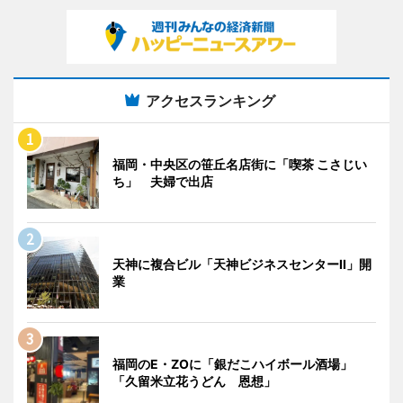
アクセスランキング
福岡・中央区の笹丘名店街に「喫茶 こさじい
ち」 夫婦で出店
天神に複合ビル「天神ビジネスセンターII」開
業
福岡のE・ZOに「銀だこハイボール酒場」
「久留米立花うどん 恩想」