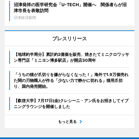
沼津発祥の医学研究会「U-TECH」開催へ 関係者らが沼
津市長を表敬訪問
沼津経済新聞
プレスリリース
【地球約半周分】累計約2億個を販売、焼きたてミニクロワッサ
ン専門店「ミニヨン博多駅店」が開店30周年
「うちの猫が爪切りを嫌がらなくなった！」海外で1.9万個売れ
た関の刃物職人が作る「少ない力で静かに切れる」猫用爪切
り、国内発売開始。
【叡啓大学】7月17日(金)クレシーニ・アン氏をお招きしてイブ
ニングラウンジを開催しました
もっと見る