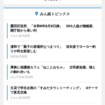
みん経トピックス
墨田区役所、「令和8年8月8日婚」 300人超が婚姻届、
開庁前から長い列
すみだ経済新聞
浦和で「親子の居場所なつまつり」 浴衣姿でヨーヨー釣
りや和太鼓楽しむ
浦和経済新聞
厚狭に保護猫カフェ「ねことおちゃ」 古民家改築、猫と
の触れ合いも
山口宇部経済新聞
文花で学生企画の「すみだタウンミーティング」 4テーマ
で意見交換
すみだ経済新聞