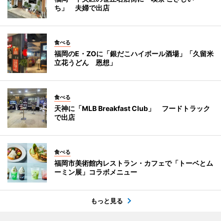
ち」 夫婦で出店
食べる
福岡のE・ZOに「銀だこハイボール酒場」「久留米
立花うどん 恩想」
食べる
天神に「MLB Breakfast Club」 フードトラック
で出店
食べる
福岡市美術館内レストラン・カフェで「トーベとム
ーミン展」コラボメニュー
もっと見る