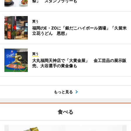
祭」 スタンプラリーも
買う
福岡のE・ZOに「銀だこハイボール酒場」「久留米
立花うどん 恩想」
買う
大丸福岡天神店で「大黄金展」 金工芸品の展示販
売、大谷選手の黄金像も
もっと見る
食べる