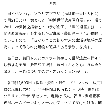
［広告］
同イベントは、ソラリアプラザ（福岡市中央区天神2）
で同21日より、始まった「福博世間遺産写真展」の一環で
We Love天神協議会とのコラボ企画。「世間遺産」は「世
間遺産放浪記」を出版した写真家・藤田洋三さんが提唱し
ているもので、「昔からそこに暮らす人の生活や地域の歴
史によって作られた建物や道具のある景観」を指す。
当日は、藤田さんとカメラを持参して世間遺産を探すま
ち歩きを実施。撮影終了後は、藤田さんとともに昼食会と
撮影した写真についてのディスカッションも行う。
参加は1,500円（保険・資料・昼食・ドリンク代、写真1
枚の現像代含む）。開催時間は10時15分～16時。集合は
ソラリアプラザ1階ゼファ。定員は15人。福博世間遺産事
務局ホームページよりメールかファクスで受け付ける。問