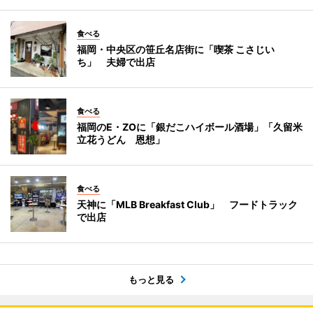
食べる
福岡・中央区の笹丘名店街に「喫茶 こさじい
ち」 夫婦で出店
食べる
福岡のE・ZOに「銀だこハイボール酒場」「久留米
立花うどん 恩想」
食べる
天神に「MLB Breakfast Club」 フードトラック
で出店
もっと見る