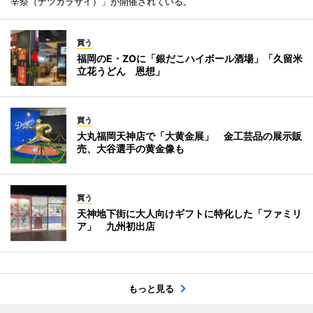
辛祭（ナツカラサイ）」が開催されている。
買う
福岡のE・ZOに「銀だこハイボール酒場」「久留米
立花うどん 恩想」
買う
大丸福岡天神店で「大黄金展」 金工芸品の展示販
売、大谷選手の黄金像も
買う
天神地下街に大人向けギフトに特化した「ファミリ
ア」 九州初出店
もっと見る