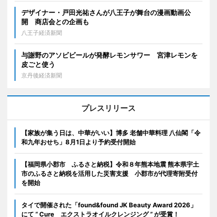
デザイナー・戸田光祐さんが八王子が舞台の漫画動画公
開 商店会との企画も
八王子経済新聞
与謝野のアソビビールが発酵レモンサワー 宮津レモンを
皮ごと使う
京丹後経済新聞
プレスリリース
【家族が集う日は、中華がいい】博多 老舗中華料理 八仙閣「令
和九年おせち」8月1日より予約受付開始
【福岡県小郡市 ふるさと納税】令和８年熊本地震 熊本県宇土
市のふるさと納税を活用した災害支援 小郡市が代理寄附受付
を開始
タイで開催された「found&found JK Beauty Award 2026」
にて “ Cure エクストラオイルクレンジング ” が受賞！