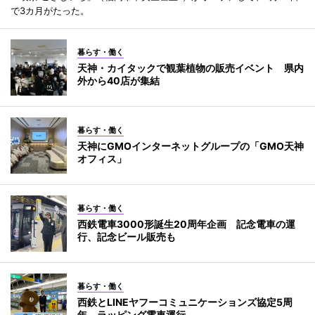
で3カ月がたった。
暮らす・働く
天神・カイタックで観葉植物の販売イベント 県内
外から40店が集結
暮らす・働く
天神にGMOインターネットグループの「GMO天神
オフィス」
暮らす・働く
西鉄電車3000形誕生20周年企画 記念電車の運
行、記念ビール販売も
暮らす・働く
西鉄とLINEヤフーコミュニケーションズ協定5周
年 ラッピング電車運行