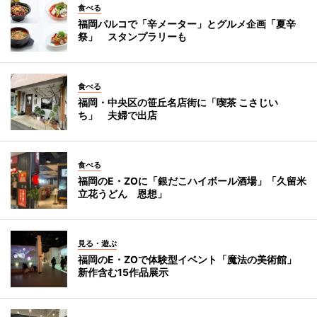
食べる
福岡パルコで「辛メーター」とグルメ企画「夏辛
祭」 スタンプラリーも
食べる
福岡・中央区の笹丘名店街に「喫茶 こさじい
ち」 夫婦で出店
食べる
福岡のE・ZOに「銀だこハイボール酒場」「久留米
立花うどん 恩想」
見る・遊ぶ
福岡のE・ZOで体験型イベント「魔法の美術館」
新作含む15作品展示