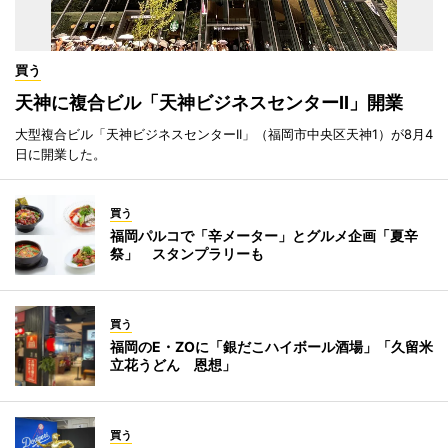
買う
天神に複合ビル「天神ビジネスセンターII」開業
大型複合ビル「天神ビジネスセンターII」（福岡市中央区天神1）が8月4
日に開業した。
買う
福岡パルコで「辛メーター」とグルメ企画「夏辛
祭」 スタンプラリーも
買う
福岡のE・ZOに「銀だこハイボール酒場」「久留米
立花うどん 恩想」
買う