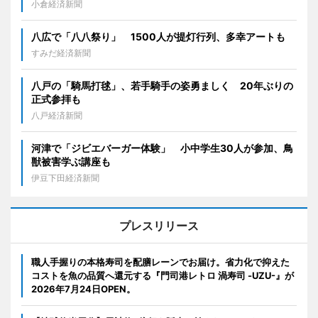
小倉経済新聞
八広で「八八祭り」 1500人が提灯行列、多幸アートも
すみだ経済新聞
八戸の「騎馬打毬」、若手騎手の姿勇ましく 20年ぶりの
正式参拝も
八戸経済新聞
河津で「ジビエバーガー体験」 小中学生30人が参加、鳥
獣被害学ぶ講座も
伊豆下田経済新聞
プレスリリース
職人手握りの本格寿司を配膳レーンでお届け。省力化で抑えた
コストを魚の品質へ還元する『門司港レトロ 渦寿司 -UZU-』が
2026年7月24日OPEN。