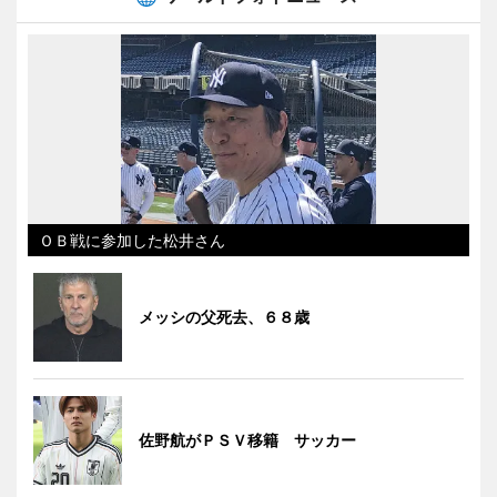
ＯＢ戦に参加した松井さん
メッシの父死去、６８歳
佐野航がＰＳＶ移籍 サッカー