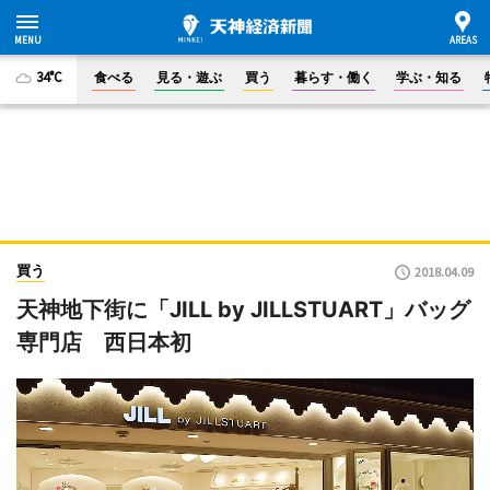
34°C
食べる
見る・遊ぶ
買う
暮らす・働く
学ぶ・知る
買う
2018.04.09
天神地下街に「JILL by JILLSTUART」バッグ
専門店 西日本初