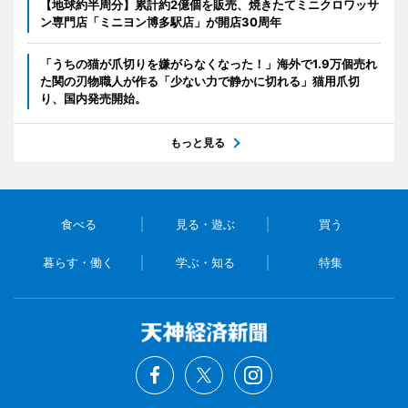
【地球約半周分】累計約2億個を販売、焼きたてミニクロワッサ
ン専門店「ミニヨン博多駅店」が開店30周年
「うちの猫が爪切りを嫌がらなくなった！」海外で1.9万個売れ
た関の刃物職人が作る「少ない力で静かに切れる」猫用爪切
り、国内発売開始。
もっと見る
食べる
見る・遊ぶ
買う
暮らす・働く
学ぶ・知る
特集