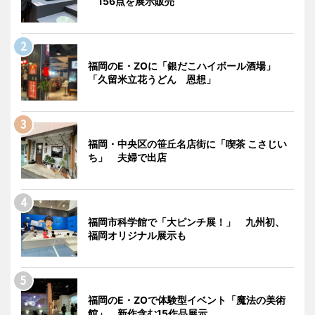
156点を展示販売
福岡のE・ZOに「銀だこハイボール酒場」
「久留米立花うどん 恩想」
福岡・中央区の笹丘名店街に「喫茶 こさじい
ち」 夫婦で出店
福岡市科学館で「大ピンチ展！」 九州初、
福岡オリジナル展示も
福岡のE・ZOで体験型イベント「魔法の美術
館」 新作含む15作品展示