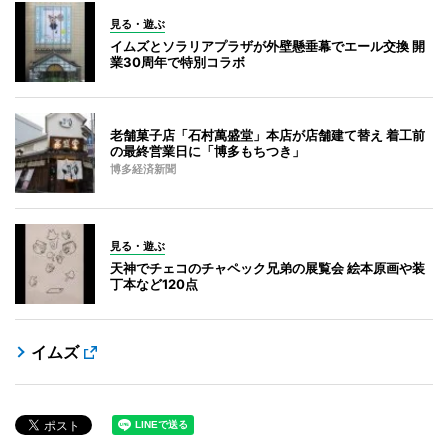
見る・遊ぶ
イムズとソラリアプラザが外壁懸垂幕でエール交換 開
業30周年で特別コラボ
老舗菓子店「石村萬盛堂」本店が店舗建て替え 着工前
の最終営業日に「博多もちつき」
博多経済新聞
見る・遊ぶ
天神でチェコのチャペック兄弟の展覧会 絵本原画や装
丁本など120点
イムズ