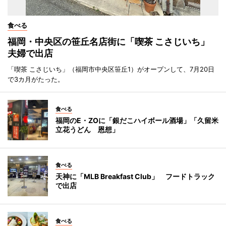
食べる
福岡・中央区の笹丘名店街に「喫茶 こさじいち」
夫婦で出店
「喫茶 こさじいち」（福岡市中央区笹丘1）がオープンして、7月20日
で3カ月がたった。
食べる
福岡のE・ZOに「銀だこハイボール酒場」「久留米
立花うどん 恩想」
食べる
天神に「MLB Breakfast Club」 フードトラック
で出店
食べる