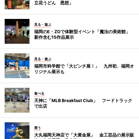
立花うどん 恩想」
見る・遊ぶ
福岡のE・ZOで体験型イベント「魔法の美術館」
新作含む15作品展示
見る・遊ぶ
福岡市科学館で「大ピンチ展！」 九州初、福岡オ
リジナル展示も
食べる
天神に「MLB Breakfast Club」 フードトラック
で出店
買う
大丸福岡天神店で「大黄金展」 金工芸品の展示販