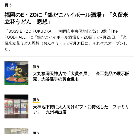
買う
福岡のE・ZOに「銀だこハイボール酒場」「久留米
立花うどん 恩想」
「BOSS E・ZO FUKUOKA」（福岡市中央区地行浜2）3階「The
FOODHALL」に「銀だこハイボール酒場 E・ZO店」が7月29日、「久
留米立花うどん恩想（おんそう）」が7月31日に、それぞれオープンし
た。
買う
大丸福岡天神店で「大黄金展」 金工芸品の展示販
売、大谷選手の黄金像も
買う
天神地下街に大人向けギフトに特化した「ファミリ
ア」 九州初出店
買う