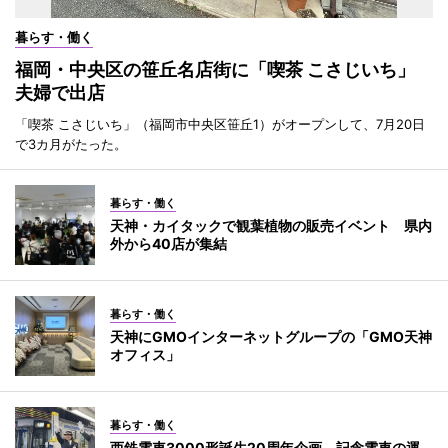
暮らす・働く
福岡・中央区の笹丘名店街に「喫茶 こさじいち」
夫婦で出店
「喫茶 こさじいち」（福岡市中央区笹丘1）がオープンして、7月20日
で3カ月がたった。
暮らす・働く
天神・カイタックで観葉植物の販売イベント 県内
外から40店が集結
暮らす・働く
天神にGMOインターネットグループの「GMO天神
オフィス」
暮らす・働く
西鉄電車3000形誕生20周年企画 記念電車の運