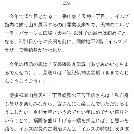
［広告］
今年で15年目となる十二番山笠「天神一丁目」。イムズ
館内に飾り山を展示するのは開業以来初で、天神のエルガ
ーラ・パサージュ広場（天神1）以外での展示は初めてと
なる。7月1日からの公開を前に、同館地下2階「イムズプ
ラザ」で地鎮祭が行われた。
今年の標題の表は「安曇磯良丸伝説（あずみのいそらま
るでんせつ）」、見送りは「記紀伝神功皇后（ききでんじ
んぐうこうごう）」。
博多祇園山笠天神一丁目総務の三苫正信さんは「私自身
も祭りを楽しみながら、皆さんにも楽しんでいただけるよ
うにしたい。令和元年というめでたい年にめでたい祭りと
いうことで、福岡を盛り上げる一端を担えれば」と思いを
語る。イムズ館長の古場治さんは「イムズの特徴は吹き抜