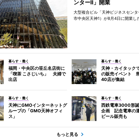
ンターII」開業
大型複合ビル「天神ビジネスセンター
市中央区天神1）が8月4日に開業し
暮らす・働く
暮らす・働く
福岡・中央区の笹丘名店街に
天神・カイタック
「喫茶 こさじいち」 夫婦で
の販売イベント 
出店
40店が集結
暮らす・働く
暮らす・働く
天神にGMOインターネットグ
西鉄電車3000形
ループの「GMO天神オフィ
企画 記念電車の
ス」
ビール販売も
もっと見る