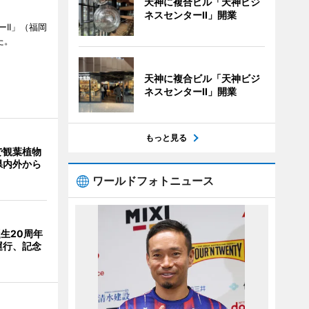
天神に複合ビル「天神ビジ
ネスセンターII」開業
II」（福岡
た。
天神に複合ビル「天神ビジ
ネスセンターII」開業
もっと見る
で観葉植物
県内外から
ワールドフォトニュース
誕生20周年
運行、記念