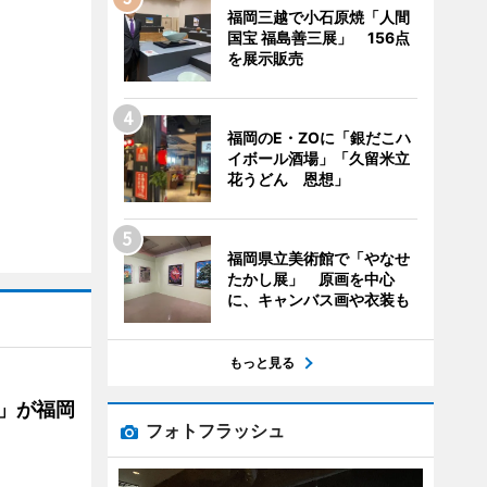
福岡三越で小石原焼「人間
国宝 福島善三展」 156点
を展示販売
福岡のE・ZOに「銀だこハ
イボール酒場」「久留米立
花うどん 恩想」
福岡県立美術館で「やなせ
たかし展」 原画を中心
に、キャンバス画や衣装も
もっと見る
」が福岡
フォトフラッシュ