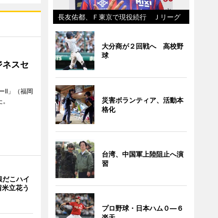
長友佑都、Ｆ東京で現役続行 Ｊリーグ
大分商が２回戦へ 高校野
球
ジネスセ
II」（福岡
災害ボランティア、活動本
た。
格化
台湾、中国軍上陸阻止へ演
習
銀だこハイ
留米立花う
プロ野球・日本ハム０―６
楽天