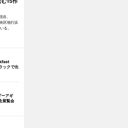
む15作
現在、
市中央区地行浜
ている。
fast
トラックで出
ダーアギ
記念展覧会