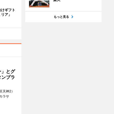
向けギフト
ミリア」
もっと見る
ー」とグ
タンプラ
区天神2）
カラサ