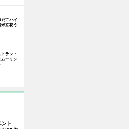
銀だこハイ
留米立花う
ストラン・
とムーミン
ー
ベント