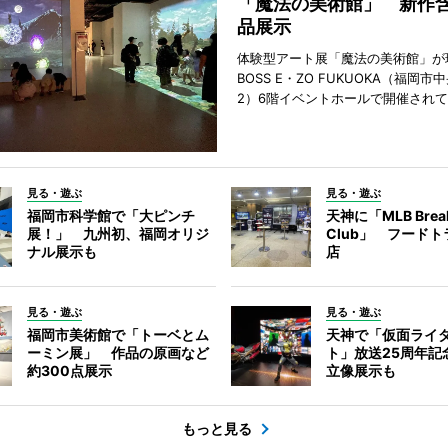
「魔法の美術館」 新作含
品展示
体験型アート展「魔法の美術館」が
BOSS E・ZO FUKUOKA（福岡
2）6階イベントホールで開催され
見る・遊ぶ
見る・遊ぶ
福岡市科学館で「大ピンチ
天神に「MLB Break
展！」 九州初、福岡オリジ
Club」 フード
ナル展示も
店
見る・遊ぶ
見る・遊ぶ
福岡市美術館で「トーベとム
天神で「仮面ライ
ーミン展」 作品の原画など
ト」放送25周年
約300点展示
立像展示も
もっと見る