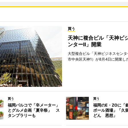
買う
天神に複合ビル「天神ビ
ンターII」開業
大型複合ビル「天神ビジネスセンター
市中央区天神1）が8月4日に開業し
買う
買う
福岡パルコで「辛メーター」
福岡のE・ZOに「
とグルメ企画「夏辛祭」 ス
ボール酒場」「久
タンプラリーも
どん 恩想」