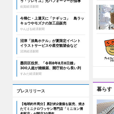
ゥ・ソレイユ」元パフォーマーが指導
佐賀経済新聞
今帰仁・上運天に「ナギッコ」 島ラッ
キョウやモズクの加工品販売
やんばる経済新聞
沼津「淡島ホテル」が夏限定イベント
イラストサービスや星空観望会など
沼津経済新聞
墨田区役所、「令和8年8月8日婚」
300人超が婚姻届、開庁前から長い列
すみだ経済新聞
暮らす
プレスリリース
【地球約半周分】累計約2億個を販売、焼き
たてミニクロワッサン専門店「ミニヨン博
多駅店」が開店30周年