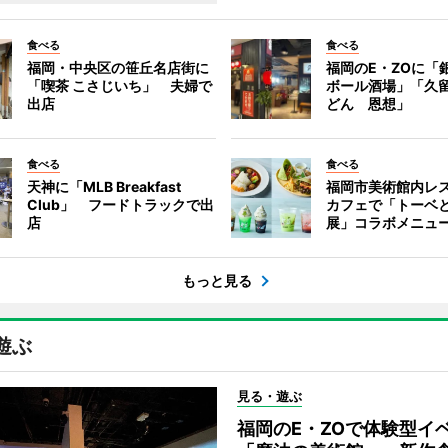
食べる
食べる
福岡・中央区の笹丘名店街に
福岡のE・ZOに「
「喫茶 こさじいち」 夫婦で
ボール酒場」「久
出店
どん 恩想」
食べる
食べる
天神に「MLB Breakfast
福岡市美術館内レ
Club」 フードトラックで出
カフェで「トーベ
店
展」コラボメニュ
もっと見る
遊ぶ
見る・遊ぶ
福岡のE・ZOで体験型イ