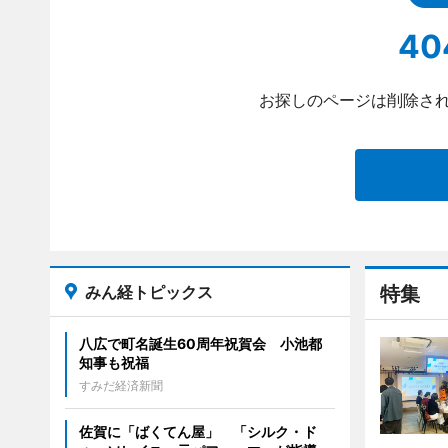
40
お探しのページは削除され
みん経トピックス
特集
八広で町名誕生60周年祝賀会 小池都
知事も祝福
すみだ経済新聞
佐賀に「ばくてん屋」 「シルク・ド