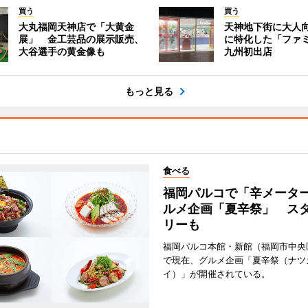
買う
買う
大丸福岡天神店で「大黄金
天神地下街に大人
展」 金工芸品の展示販売、
に特化した「ファ
大谷選手の黄金像も
九州初出店
もっと見る
食べる
福岡パルコで「辛メータ
ルメ企画「夏辛祭」 ス
リーも
福岡パルコ本館・新館（福岡市中央
で現在、グルメ企画「夏辛祭（ナツ
イ）」が開催されている。