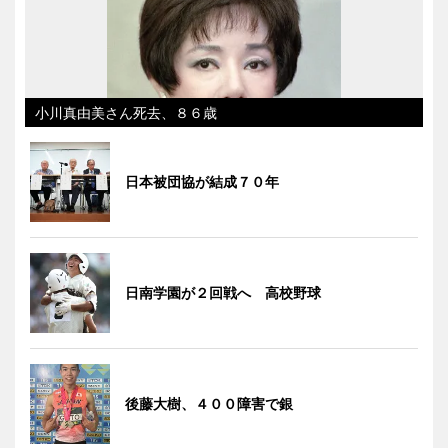
小川真由美さん死去、８６歳
日本被団協が結成７０年
日南学園が２回戦へ 高校野球
後藤大樹、４００障害で銀