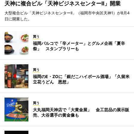
天神に複合ビル「天神ビジネスセンターII」開業
大型複合ビル「天神ビジネスセンターII」（福岡市中央区天神1）が8月4
日に開業した。
買う
福岡パルコで「辛メーター」とグルメ企画「夏辛
祭」 スタンプラリーも
買う
福岡のE・ZOに「銀だこハイボール酒場」「久留米
立花うどん 恩想」
買う
大丸福岡天神店で「大黄金展」 金工芸品の展示販
売、大谷選手の黄金像も