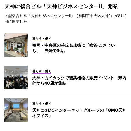
天神に複合ビル「天神ビジネスセンターII」開業
大型複合ビル「天神ビジネスセンターII」（福岡市中央区天神1）が8月4
日に開業した。
暮らす・働く
福岡・中央区の笹丘名店街に「喫茶 こさじい
ち」 夫婦で出店
暮らす・働く
天神・カイタックで観葉植物の販売イベント 県内
外から40店が集結
暮らす・働く
天神にGMOインターネットグループの「GMO天神
オフィス」