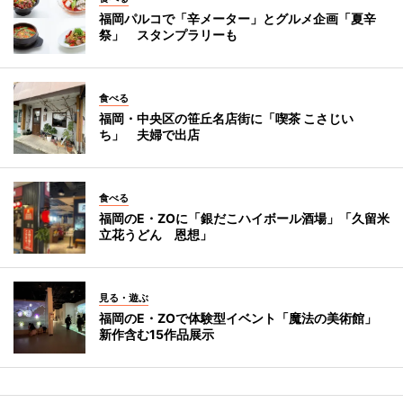
福岡パルコで「辛メーター」とグルメ企画「夏辛
祭」 スタンプラリーも
食べる
福岡・中央区の笹丘名店街に「喫茶 こさじい
ち」 夫婦で出店
食べる
福岡のE・ZOに「銀だこハイボール酒場」「久留米
立花うどん 恩想」
見る・遊ぶ
福岡のE・ZOで体験型イベント「魔法の美術館」
新作含む15作品展示