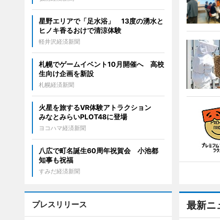
星野エリアで「足水浴」 13度の湧水と
ヒノキ香るおけで清涼体験
軽井沢経済新聞
札幌でゲームイベント10月開催へ 高校
生向け企画を新設
札幌経済新聞
火星を旅するVR体験アトラクション
みなとみらいPLOT48に登場
ヨコハマ経済新聞
八広で町名誕生60周年祝賀会 小池都
知事も祝福
すみだ経済新聞
プレスリリース
最新ニ