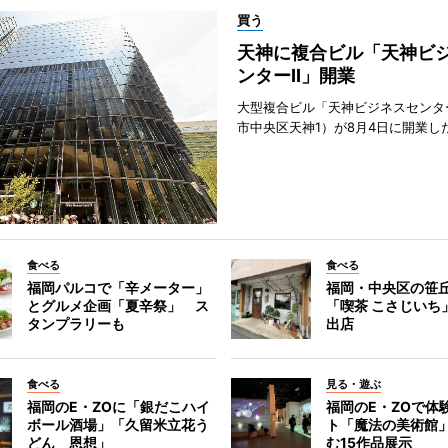
買う
天神に複合ビル「天神ビ
ンターII」開業
大型複合ビル「天神ビジネスセンター
市中央区天神1）が8月4日に開業し
食べる
食べる
福岡パルコで「辛メーター」
福岡・中央区の笹
とグルメ企画「夏辛祭」 ス
「喫茶 こさじいち
タンプラリーも
出店
食べる
見る・遊ぶ
福岡のE・ZOに「銀だこハイ
福岡のE・ZOで体
ボール酒場」「久留米立花う
ト「魔法の美術館
どん 恩想」
む15作品展示