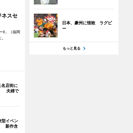
ジネスセ
日本、豪州に惜敗 ラグビ
ー
II」（福岡
た。
もっと見る
丘名店街に
」 夫婦で
験型イベン
」 新作含