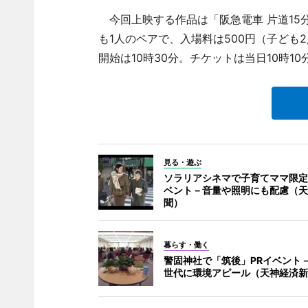
今回上映する作品は「阪急電車 片道15
も1人のペアで、入場料は500円（子ども
開始は10時30分。チケットは当日10時1
見る・遊ぶ
ソラリアシネマで子育てママ限定
ベント－音量や照明にも配慮（天
聞）
暮らす・働く
警固神社で「筑後」PRイベント
世代に環境アピール（天神経済新