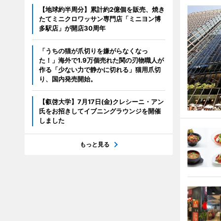
【地球約半周分】累計約2億個を販売、焼き
たてミニクロワッサン専門店「ミニヨン博
多駅店」が開店30周年
「うちの猫が爪切りを嫌がらなくなっ
た！」海外で1.9万個売れた関の刃物職人が
作る「少ない力で静かに切れる」猫用爪切
り、国内発売開始。
【叡啓大学】7月17日(金)クレシーニ・アン
氏をお招きしてイブニングラウンジを開催
しました
もっと見る