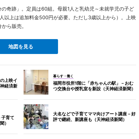
分の奇跡」。定員は60組。母親1人と乳幼児～未就学児の子ど
2人以上は追加料金500円が必要。ただし3歳以上から）。上映
0分から販売。
地図を見る
暮らす・働く
の上映イ
福岡市役所1階に「赤ちゃんの駅」－おむ
神経済新
つ交換台や授乳室を新設（天神経済新聞）
大名などで子育てママ向けアート講座－好
－子育て
評で継続、新講座も（天神経済新聞）
聞）