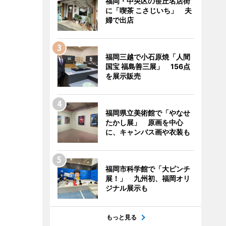
福岡・中央区の笹丘名店街
に「喫茶 こさじいち」 夫
婦で出店
福岡三越で小石原焼「人間
国宝 福島善三展」 156点
を展示販売
福岡県立美術館で「やなせ
たかし展」 原画を中心
に、キャンバス画や衣装も
福岡市科学館で「大ピンチ
展！」 九州初、福岡オリ
ジナル展示も
もっと見る