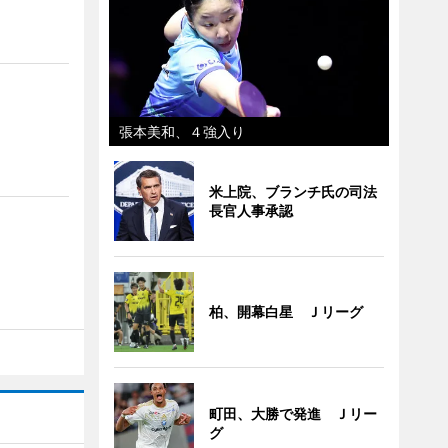
張本美和、４強入り
米上院、ブランチ氏の司法
長官人事承認
柏、開幕白星 Ｊリーグ
町田、大勝で発進 Ｊリー
グ