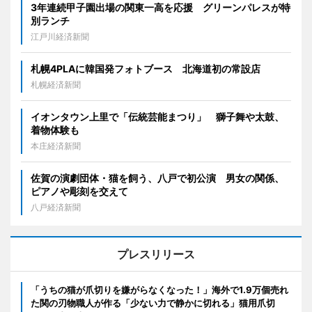
3年連続甲子園出場の関東一高を応援 グリーンパレスが特
別ランチ
江戸川経済新聞
札幌4PLAに韓国発フォトブース 北海道初の常設店
札幌経済新聞
イオンタウン上里で「伝統芸能まつり」 獅子舞や太鼓、
着物体験も
本庄経済新聞
佐賀の演劇団体・猫を飼う、八戸で初公演 男女の関係、
ピアノや彫刻を交えて
八戸経済新聞
プレスリリース
「うちの猫が爪切りを嫌がらなくなった！」海外で1.9万個売れ
た関の刃物職人が作る「少ない力で静かに切れる」猫用爪切