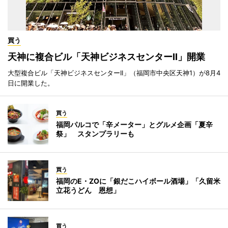
買う
天神に複合ビル「天神ビジネスセンターII」開業
大型複合ビル「天神ビジネスセンターII」（福岡市中央区天神1）が8月4
日に開業した。
買う
福岡パルコで「辛メーター」とグルメ企画「夏辛
祭」 スタンプラリーも
買う
福岡のE・ZOに「銀だこハイボール酒場」「久留米
立花うどん 恩想」
買う