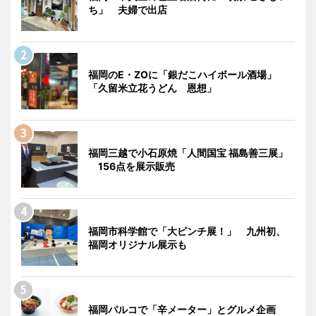
ち」 夫婦で出店
福岡のE・ZOに「銀だこハイボール酒場」
「久留米立花うどん 恩想」
福岡三越で小石原焼「人間国宝 福島善三展」
156点を展示販売
福岡市科学館で「大ピンチ展！」 九州初、
福岡オリジナル展示も
福岡パルコで「辛メーター」とグルメ企画