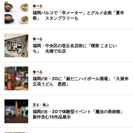
食べる
福岡パルコで「辛メーター」とグルメ企画「夏辛
祭」 スタンプラリーも
食べる
福岡・中央区の笹丘名店街に「喫茶 こさじい
ち」 夫婦で出店
食べる
福岡のE・ZOに「銀だこハイボール酒場」「久留米
立花うどん 恩想」
見る・遊ぶ
福岡のE・ZOで体験型イベント「魔法の美術館」
新作含む15作品展示