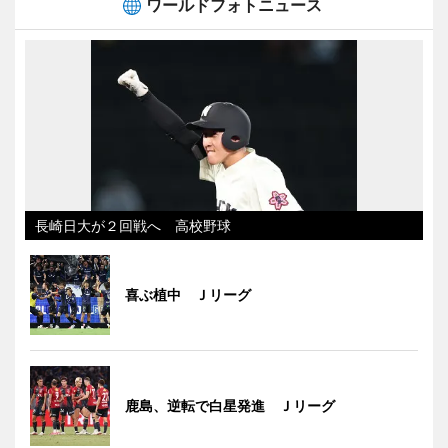
ワールドフォトニュース
長崎日大が２回戦へ 高校野球
喜ぶ植中 Ｊリーグ
鹿島、逆転で白星発進 Ｊリーグ