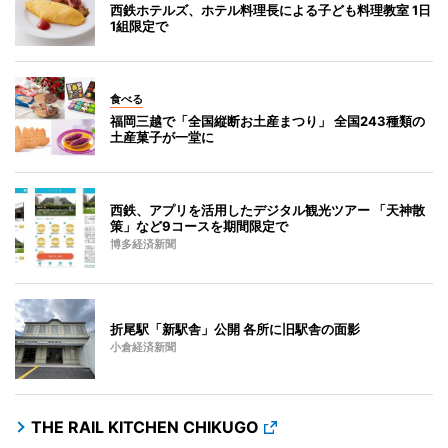
西鉄ホテルズ、ホテル料理長による子ども料理教室 1日
1組限定で
食べる
福岡三越で「全国縦断お土産まつり」 全国243種類の
土産菓子が一堂に
西鉄、アプリを活用したデジタル観光ツアー 「天神散
策」など9コースを期間限定で
博多経済新聞
折尾駅「新駅舎」公開 各所に旧駅舎の面影
小倉経済新聞
THE RAIL KITCHEN CHIKUGO