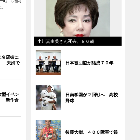
II」（福岡
た。
小川真由美さん死去、８６歳
丘名店街に
」 夫婦で
日本被団協が結成７０年
験型イベン
日南学園が２回戦へ 高校
」 新作含
野球
後藤大樹、４００障害で銀