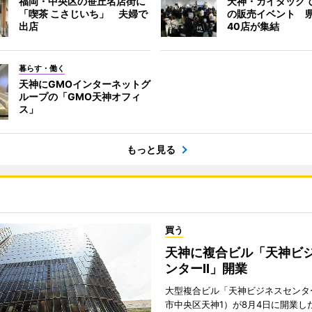
福岡・中央区の笹丘名店街に
天神・カイタック
「喫茶 こさじいち」 夫婦で
の販売イベント 
出店
40店が集結
暮らす・働く
天神にGMOインターネットグ
ループの「GMO天神オフィ
ス」
もっと見る
買う
天神に複合ビル「天神ビ
ンターII」開業
大型複合ビル「天神ビジネスセンター
市中央区天神1）が8月4日に開業し