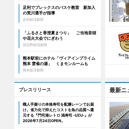
足利でブレックスのバスケ教室 新加入
の荒川選手が指導
足利経済新聞
「ふるさと香澄夏まつり」 ご当地音頭
や花火大会でにぎわう
習志野経済新聞
熊本駅前にホテル「ヴィアインプライム
熊本 雲雀の湯」 くまモンルームも
熊本経済新聞
プレスリリース
最新ニ
職人手握りの本格寿司を配膳レーンでお届
け。省力化で抑えたコストを魚の品質へ還
元する『門司港レトロ 渦寿司 -UZU-』が
2026年7月24日OPEN。