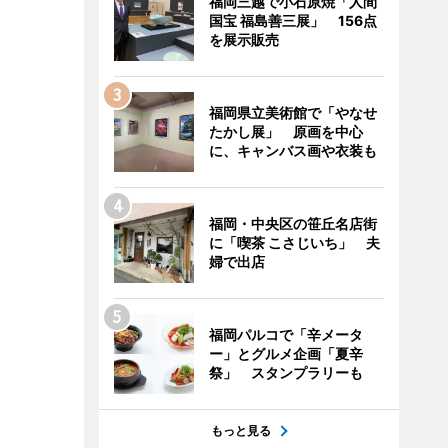
福岡三越で小石原焼「人間
国宝 福島善三展」 156点
を展示販売
福岡県立美術館で「やなせ
たかし展」 原画を中心
に、キャンバス画や衣装も
福岡・中央区の笹丘名店街
に「喫茶 こさじいち」 夫
婦で出店
福岡パルコで「辛メータ
ー」とグルメ企画「夏辛
祭」 スタンプラリーも
もっと見る