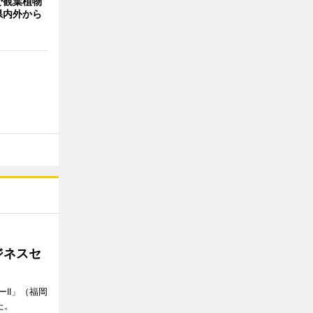
で観葉植物
県内外から
ジネスセ
II」（福岡
た。