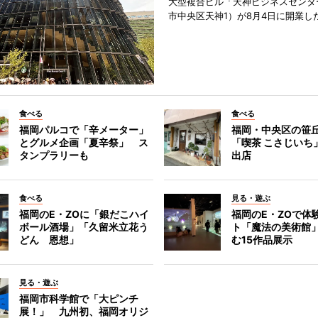
大型複合ビル「天神ビジネスセンター
市中央区天神1）が8月4日に開業し
食べる
食べる
福岡パルコで「辛メーター」
福岡・中央区の笹
とグルメ企画「夏辛祭」 ス
「喫茶 こさじいち
タンプラリーも
出店
食べる
見る・遊ぶ
福岡のE・ZOに「銀だこハイ
福岡のE・ZOで体
ボール酒場」「久留米立花う
ト「魔法の美術館
どん 恩想」
む15作品展示
見る・遊ぶ
福岡市科学館で「大ピンチ
展！」 九州初、福岡オリジ