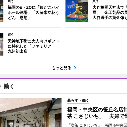
買う
買う
福岡のE・ZOに「銀だこハイ
大丸福岡天神店で
ボール酒場」「久留米立花う
展」 金工芸品の
どん 恩想」
大谷選手の黄金像
買う
天神地下街に大人向けギフト
に特化した「ファミリア」
九州初出店
もっと見る
・働く
暮らす・働く
福岡・中央区の笹丘名店
茶 こさじいち」 夫婦で
「喫茶 こさじいち」（福岡市中央区