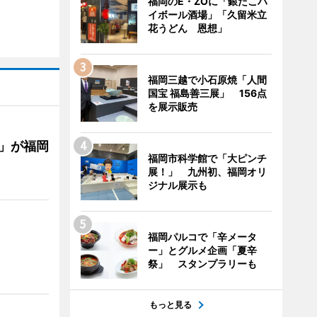
福岡のE・ZOに「銀だこハ
イボール酒場」「久留米立
花うどん 恩想」
福岡三越で小石原焼「人間
国宝 福島善三展」 156点
を展示販売
」が福岡
福岡市科学館で「大ピンチ
展！」 九州初、福岡オリ
ジナル展示も
福岡パルコで「辛メータ
ー」とグルメ企画「夏辛
祭」 スタンプラリーも
もっと見る