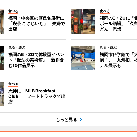
食べる
食べる
福岡・中央区の笹丘名店街に
福岡のE・ZOに「
「喫茶 こさじいち」 夫婦で
ボール酒場」「久
出店
どん 恩想」
見る・遊ぶ
見る・遊ぶ
福岡のE・ZOで体験型イベン
福岡市科学館で「
ト「魔法の美術館」 新作含
展！」 九州初、
む15作品展示
ナル展示も
食べる
天神に「MLB Breakfast
Club」 フードトラックで出
店
もっと見る