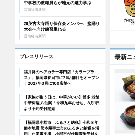
中学校の教職員らが地元の魅力学ぶ
雲南経済新聞
加茂古大寺踊り保存会メンバー、盆踊り
大会へ向け練習重ねる
雲南経済新聞
プレスリリース
最新ニ
福井発のヘアカラー専門店「カラープラ
ス」、福岡県春日市に75店舗目をオープン
｜2027年3月に100店舗へ
【家族が集う日は、中華がいい】博多 老舗
中華料理 八仙閣「令和九年おせち」8月1日
より予約受付開始
【福岡県小郡市 ふるさと納税】令和８年
熊本地震 熊本県宇土市のふるさと納税を活
用した災害支援 小郡市が代理寄附受付を