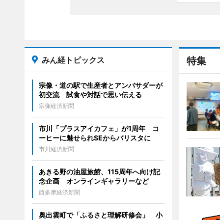
みん経トピックス
特集
宗像・道の駅で生産者とアンバサダーが
初交流 試食や対話で思い伝える
宗像経済新聞
市川「プラスアイカフェ」が1周年 コ
ーヒーに魅せられSEからバリスタに
市川経済新聞
あきる野の油屋旅館、115周年へ向け記
念企画 オンラインギャラリーなど
西多摩経済新聞
奥出雲町で「ふるさと理解研修会」 小