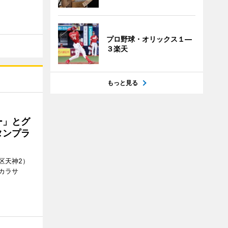
プロ野球・オリックス１―
３楽天
もっと見る
ー」とグ
タンプラ
区天神2）
カラサ