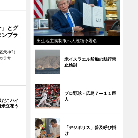
ー」とグ
タンプラ
出生地主義制限へ大統領令署名
区天神2）
カラサ
米イスラエル船舶の航行禁
止検討
プロ野球・広島７―１１巨
人
銀だこハイ
留米立花う
「デジポリス」普及呼び掛
け