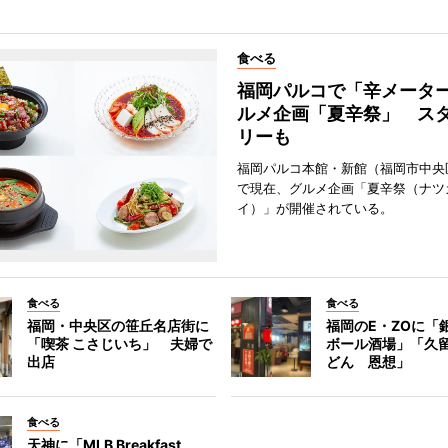
食べる
福岡パルコで「辛メータ
ルメ企画「夏辛祭」 ス
リーも
福岡パルコ本館・新館（福岡市中央
で現在、グルメ企画「夏辛祭（ナツ
イ）」が開催されている。
食べる
食べる
福岡・中央区の笹丘名店街に
福岡のE・ZOに「
「喫茶 こさじいち」 夫婦で
ボール酒場」「久
出店
どん 恩想」
食べる
天神に「MLB Breakfast