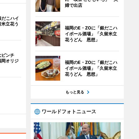
婦で出店
銀だこハイ
留米立花う
福岡のE・ZOに「銀だこハ
イボール酒場」「久留米立
花うどん 恩想」
大ピンチ
福岡オリジ
福岡のE・ZOに「銀だこハ
イボール酒場」「久留米立
花うどん 恩想」
もっと見る
ワールドフォトニュース