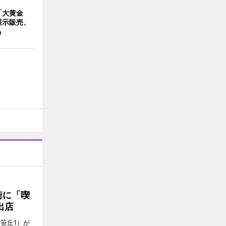
「大黄金
展示販売、
も
街に「喫
出店
笹丘1）が