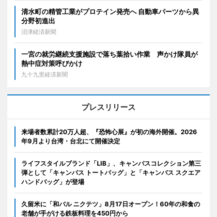
清水町の精管工業がプロテイン発売へ 自動車パーツから異
分野初進出
沼津経済新聞
一宮の就労継続支援施設で落ち葉拾い作業 声かけ隊員が
熱中症対策呼びかけ
九十九里経済新聞
プレスリリース
来場者数累計20万人超、『恐怖心展』が初の海外開催。2026
年9月より台湾・台北にて開催決定
ライフスタイルブランド「LIB」、キャンバスコレクション第三
弾として「キャンバス トートバッグ」と「キャンバス スクエア
ハンドバッグ」が登場
久留米に「和バル ニクテツ」8月17日オープン！60年の和食の
老舗が手がける鉄板料理を450円から