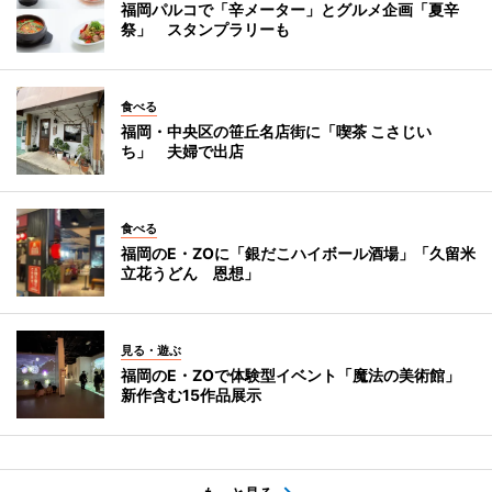
福岡パルコで「辛メーター」とグルメ企画「夏辛
祭」 スタンプラリーも
食べる
福岡・中央区の笹丘名店街に「喫茶 こさじい
ち」 夫婦で出店
食べる
福岡のE・ZOに「銀だこハイボール酒場」「久留米
立花うどん 恩想」
見る・遊ぶ
福岡のE・ZOで体験型イベント「魔法の美術館」
新作含む15作品展示