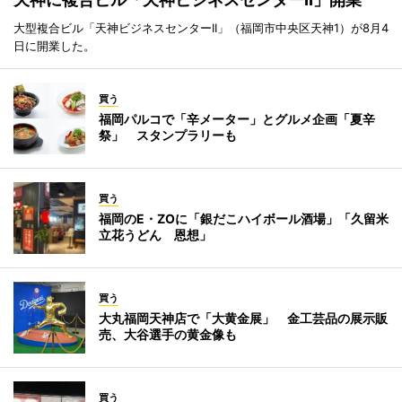
大型複合ビル「天神ビジネスセンターII」（福岡市中央区天神1）が8月4
日に開業した。
買う
福岡パルコで「辛メーター」とグルメ企画「夏辛
祭」 スタンプラリーも
買う
福岡のE・ZOに「銀だこハイボール酒場」「久留米
立花うどん 恩想」
買う
大丸福岡天神店で「大黄金展」 金工芸品の展示販
売、大谷選手の黄金像も
買う