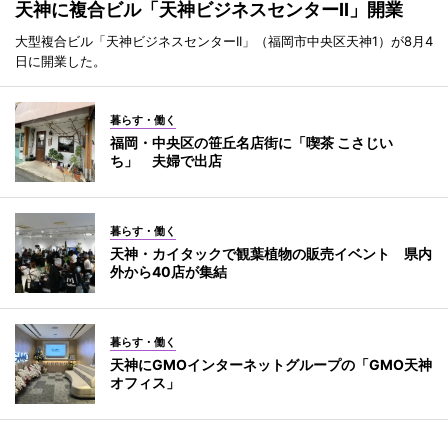
天神に複合ビル「天神ビジネスセンターII」開業
大型複合ビル「天神ビジネスセンターII」（福岡市中央区天神1）が8月4
日に開業した。
暮らす・働く
福岡・中央区の笹丘名店街に「喫茶 こさじい
ち」 夫婦で出店
暮らす・働く
天神・カイタックで観葉植物の販売イベント 県内
外から40店が集結
暮らす・働く
天神にGMOインターネットグループの「GMO天神
オフィス」