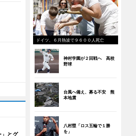
ドイツ、６月熱波で９６００人死亡
神村学園が２回戦へ 高校
野球
台風へ備え、募る不安 熊
本地震
八村塁「ロス五輪で１勝
を」
ー」とグ