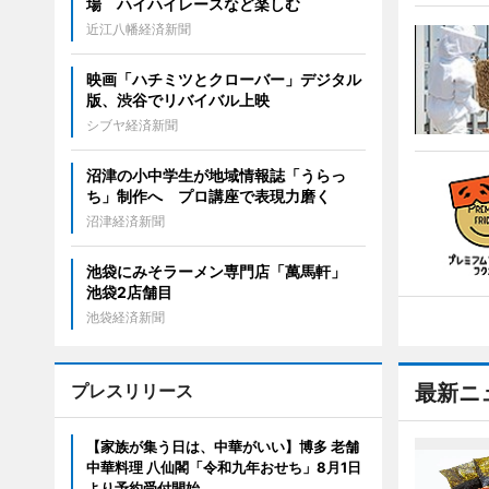
場 ハイハイレースなど楽しむ
近江八幡経済新聞
映画「ハチミツとクローバー」デジタル
版、渋谷でリバイバル上映
シブヤ経済新聞
沼津の小中学生が地域情報誌「うらっ
ち」制作へ プロ講座で表現力磨く
沼津経済新聞
池袋にみそラーメン専門店「萬馬軒」
池袋2店舗目
池袋経済新聞
プレスリリース
最新ニ
【家族が集う日は、中華がいい】博多 老舗
中華料理 八仙閣「令和九年おせち」8月1日
より予約受付開始