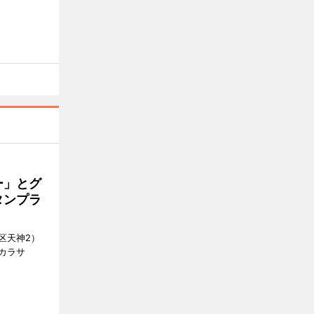
ー」とグ
タンプラ
区天神2）
カラサ