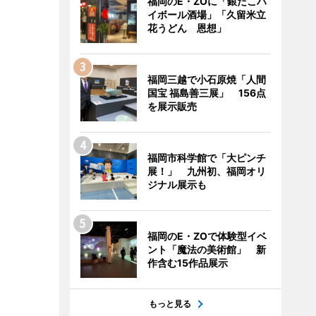
福岡のE・ZOに「銀だこハ
イボール酒場」「久留米立
花うどん 恩想」
福岡三越で小石原焼「人間
国宝 福島善三展」 156点
を展示販売
福岡市科学館で「大ピンチ
展！」 九州初、福岡オリ
ジナル展示も
福岡のE・ZOで体験型イベ
ント「魔法の美術館」 新
作含む15作品展示
もっと見る