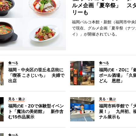
ルメ企画「夏辛祭」 ス
リーも
福岡パルコ本館・新館（福岡市中央
で現在、グルメ企画「夏辛祭（ナツ
イ）」が開催されている。
食べる
食べる
福岡・中央区の笹丘名店街に
福岡のE・ZOに「
「喫茶 こさじいち」 夫婦で
ボール酒場」「久
出店
どん 恩想」
見る・遊ぶ
見る・遊ぶ
福岡のE・ZOで体験型イベン
福岡市科学館で「
ト「魔法の美術館」 新作含
展！」 九州初、
む15作品展示
ナル展示も
食べる