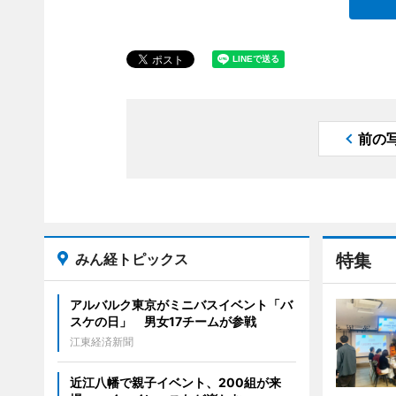
前の
みん経トピックス
特集
アルバルク東京がミニバスイベント「バ
スケの日」 男女17チームが参戦
江東経済新聞
近江八幡で親子イベント、200組が来