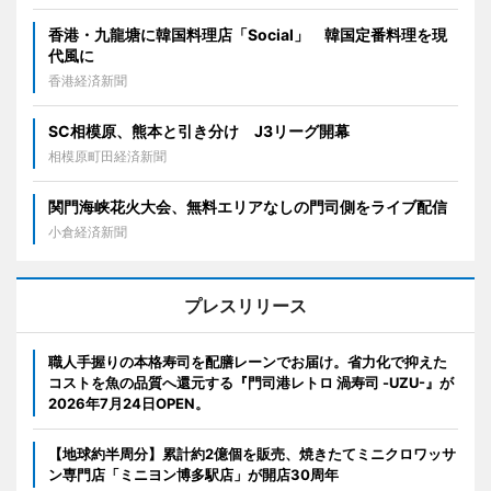
香港・九龍塘に韓国料理店「Social」 韓国定番料理を現
代風に
香港経済新聞
SC相模原、熊本と引き分け J3リーグ開幕
相模原町田経済新聞
関門海峡花火大会、無料エリアなしの門司側をライブ配信
小倉経済新聞
プレスリリース
職人手握りの本格寿司を配膳レーンでお届け。省力化で抑えた
コストを魚の品質へ還元する『門司港レトロ 渦寿司 -UZU-』が
2026年7月24日OPEN。
【地球約半周分】累計約2億個を販売、焼きたてミニクロワッサ
ン専門店「ミニヨン博多駅店」が開店30周年