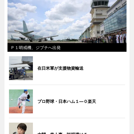
Ｐ１哨戒機、ジブチへ出発
在日米軍が支援物資輸送
プロ野球・日本ハム１―０楽天