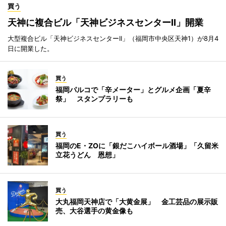
買う
天神に複合ビル「天神ビジネスセンターII」開業
大型複合ビル「天神ビジネスセンターII」（福岡市中央区天神1）が8月4
日に開業した。
買う
福岡パルコで「辛メーター」とグルメ企画「夏辛
祭」 スタンプラリーも
買う
福岡のE・ZOに「銀だこハイボール酒場」「久留米
立花うどん 恩想」
買う
大丸福岡天神店で「大黄金展」 金工芸品の展示販
売、大谷選手の黄金像も