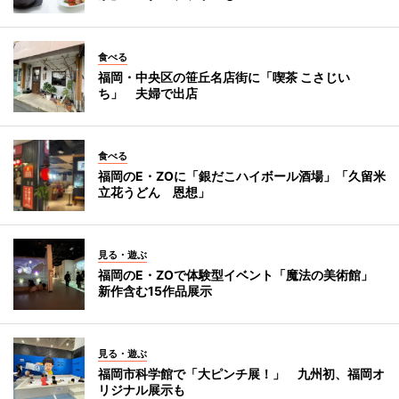
食べる
福岡・中央区の笹丘名店街に「喫茶 こさじい
ち」 夫婦で出店
食べる
福岡のE・ZOに「銀だこハイボール酒場」「久留米
立花うどん 恩想」
見る・遊ぶ
福岡のE・ZOで体験型イベント「魔法の美術館」
新作含む15作品展示
見る・遊ぶ
福岡市科学館で「大ピンチ展！」 九州初、福岡オ
リジナル展示も