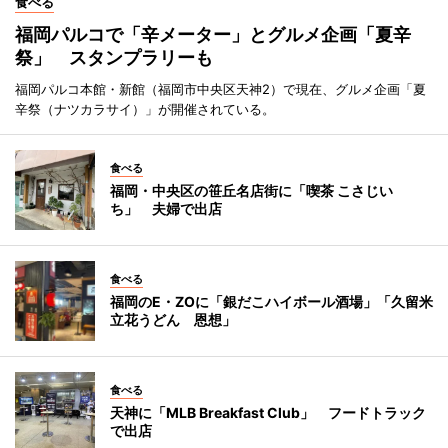
食べる
福岡パルコで「辛メーター」とグルメ企画「夏辛
祭」 スタンプラリーも
福岡パルコ本館・新館（福岡市中央区天神2）で現在、グルメ企画「夏
辛祭（ナツカラサイ）」が開催されている。
食べる
福岡・中央区の笹丘名店街に「喫茶 こさじい
ち」 夫婦で出店
食べる
福岡のE・ZOに「銀だこハイボール酒場」「久留米
立花うどん 恩想」
食べる
天神に「MLB Breakfast Club」 フードトラック
で出店