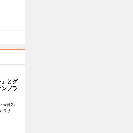
ー」とグ
タンプラ
区天神2）
カラサ