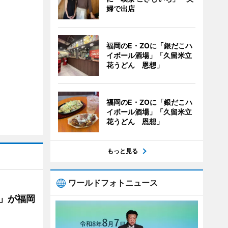
婦で出店
福岡のE・ZOに「銀だこハ
イボール酒場」「久留米立
花うどん 恩想」
福岡のE・ZOに「銀だこハ
イボール酒場」「久留米立
花うどん 恩想」
もっと見る
ワールドフォトニュース
」が福岡