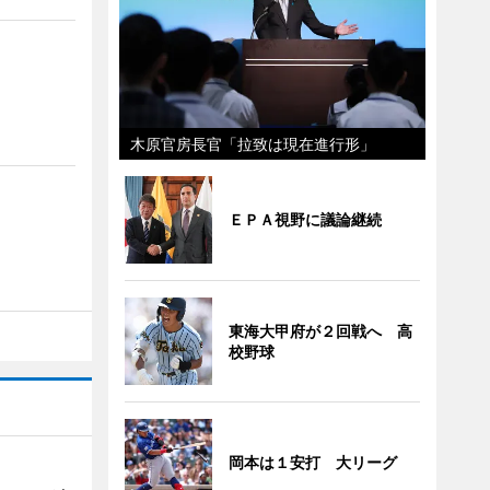
木原官房長官「拉致は現在進行形」
ＥＰＡ視野に議論継続
東海大甲府が２回戦へ 高
校野球
岡本は１安打 大リーグ