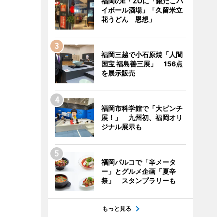
福岡のE・ZOに「銀だこハ
イボール酒場」「久留米立
花うどん 恩想」
福岡三越で小石原焼「人間
国宝 福島善三展」 156点
を展示販売
福岡市科学館で「大ピンチ
展！」 九州初、福岡オリ
ジナル展示も
福岡パルコで「辛メータ
ー」とグルメ企画「夏辛
祭」 スタンプラリーも
もっと見る