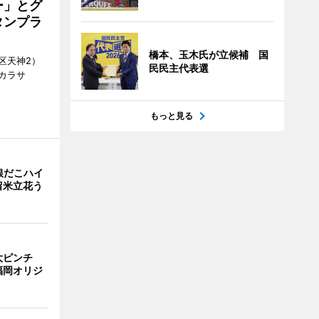
ー」とグ
タンプラ
橋本、玉木氏が立候補 国
区天神2）
民民主代表選
カラサ
もっと見る
銀だこハイ
留米立花う
大ピンチ
福岡オリジ