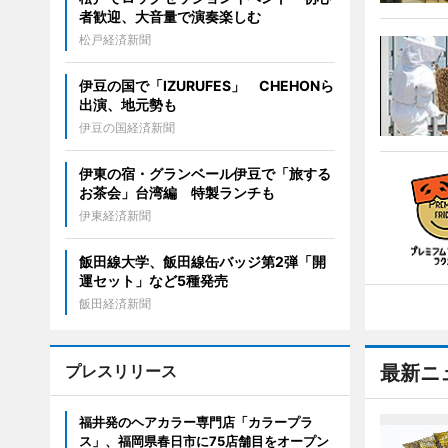
者歓迎、大音量で演奏楽しむ
松戸経済新聞
伊豆の国で「IZURUFES」 CHEHONら
出演、地元勢も
伊豆の国経済新聞
伊東の宿・グランベール伊豆で「旅する
お茶会」台湾編 特製ランチも
伊東経済新聞
飯田線大学、飯田線缶バッジ第2弾「開
運セット」など5種発売
飯田経済新聞
プレスリリース
最新ニ
福井発のヘアカラー専門店「カラープラ
ス」、福岡県春日市に75店舗目をオープン