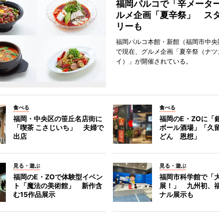
福岡パルコで「辛メータ
ルメ企画「夏辛祭」 ス
リーも
福岡パルコ本館・新館（福岡市中央
で現在、グルメ企画「夏辛祭（ナツ
イ）」が開催されている。
食べる
食べる
福岡・中央区の笹丘名店街に
福岡のE・ZOに「
「喫茶 こさじいち」 夫婦で
ボール酒場」「久
出店
どん 恩想」
見る・遊ぶ
見る・遊ぶ
福岡のE・ZOで体験型イベン
福岡市科学館で「
ト「魔法の美術館」 新作含
展！」 九州初、
む15作品展示
ナル展示も