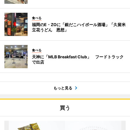
食べる
福岡のE・ZOに「銀だこハイボール酒場」「久留米
立花うどん 恩想」
食べる
天神に「MLB Breakfast Club」 フードトラック
で出店
もっと見る
買う