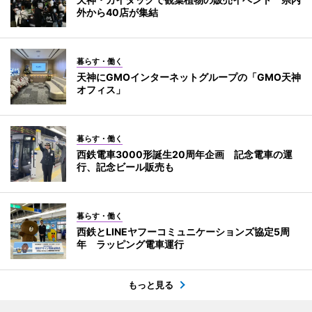
外から40店が集結
暮らす・働く
天神にGMOインターネットグループの「GMO天神
オフィス」
暮らす・働く
西鉄電車3000形誕生20周年企画 記念電車の運
行、記念ビール販売も
暮らす・働く
西鉄とLINEヤフーコミュニケーションズ協定5周
年 ラッピング電車運行
もっと見る