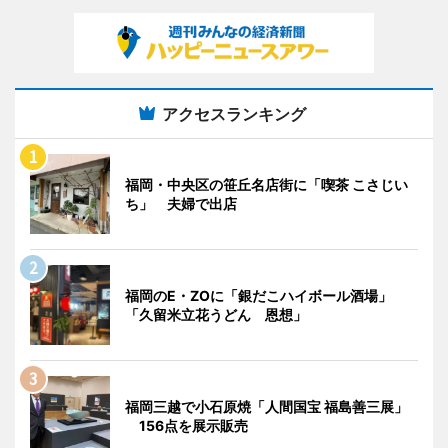
アクセスランキング
福岡・中央区の笹丘名店街に「喫茶 こさじい
ち」 夫婦で出店
福岡のE・ZOに「銀だこハイボール酒場」
「久留米立花うどん 恩想」
福岡三越で小石原焼「人間国宝 福島善三展」
156点を展示販売