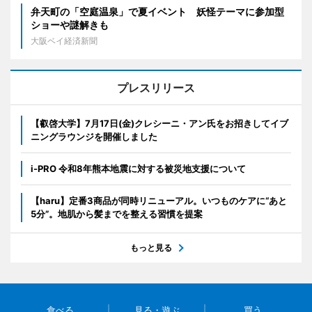
弁天町の「空庭温泉」で夏イベント 妖怪テーマに参加型
ショーや謎解きも
大阪ベイ経済新聞
プレスリリース
【叡啓大学】7月17日(金)クレシーニ・アン氏をお招きしてイブ
ニングラウンジを開催しました
i-PRO 令和8年熊本地震に対する被災地支援について
【haru】定番3商品が同時リニューアル。いつものケアに“あと
5分”。地肌から髪までを整える習慣を提案
もっと見る
食べる
見る・遊ぶ
買う