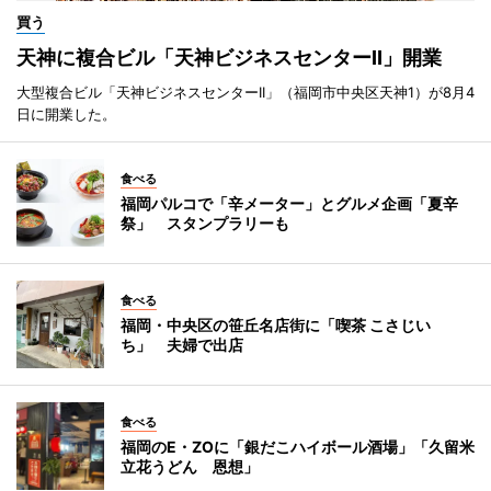
買う
天神に複合ビル「天神ビジネスセンターII」開業
大型複合ビル「天神ビジネスセンターII」（福岡市中央区天神1）が8月4
日に開業した。
食べる
福岡パルコで「辛メーター」とグルメ企画「夏辛
祭」 スタンプラリーも
食べる
福岡・中央区の笹丘名店街に「喫茶 こさじい
ち」 夫婦で出店
食べる
福岡のE・ZOに「銀だこハイボール酒場」「久留米
立花うどん 恩想」