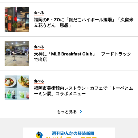
食べる
福岡のE・ZOに「銀だこハイボール酒場」「久留米
立花うどん 恩想」
食べる
天神に「MLB Breakfast Club」 フードトラック
で出店
食べる
福岡市美術館内レストラン・カフェで「トーベとム
ーミン展」コラボメニュー
もっと見る