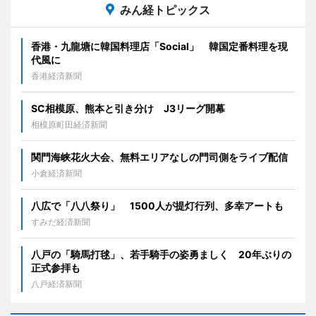
みん経トピックス
香港・九龍塘に韓国料理店「Social」 韓国定番料理を現
代風に
香港経済新聞
SC相模原、熊本と引き分け J3リーグ開幕
相模原町田経済新聞
関門海峡花火大会、無料エリアなしの門司側をライブ配信
小倉経済新聞
八広で「八八祭り」 1500人が提灯行列、多幸アートも
すみだ経済新聞
八戸の「騎馬打毬」、若手騎手の姿勇ましく 20年ぶりの
正式参拝も
八戸経済新聞