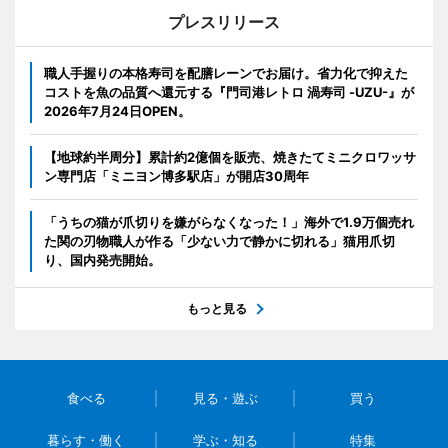
プレスリリース
職人手握りの本格寿司を配膳レーンでお届け。省力化で抑えた
コストを魚の品質へ還元する『門司港レトロ 渦寿司 -UZU-』が
2026年7月24日OPEN。
【地球約半周分】累計約2億個を販売、焼きたてミニクロワッサ
ン専門店「ミニヨン博多駅店」が開店30周年
「うちの猫が爪切りを嫌がらなくなった！」海外で1.9万個売れ
た関の刃物職人が作る「少ない力で静かに切れる」猫用爪切
り、国内発売開始。
もっと見る
食べる
見る・遊ぶ
買う
暮らす・働く
学ぶ・知る
特集