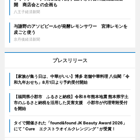
開 商店会との企画も
八王子経済新聞
与謝野のアソビビールが発酵レモンサワー 宮津レモンを
皮ごと使う
京丹後経済新聞
プレスリリース
【家族が集う日は、中華がいい】博多 老舗中華料理 八仙閣「令
和九年おせち」8月1日より予約受付開始
【福岡県小郡市 ふるさと納税】令和８年熊本地震 熊本県宇土
市のふるさと納税を活用した災害支援 小郡市が代理寄附受付
を開始
タイで開催された「found&found JK Beauty Award 2026」
にて “ Cure エクストラオイルクレンジング ” が受賞！