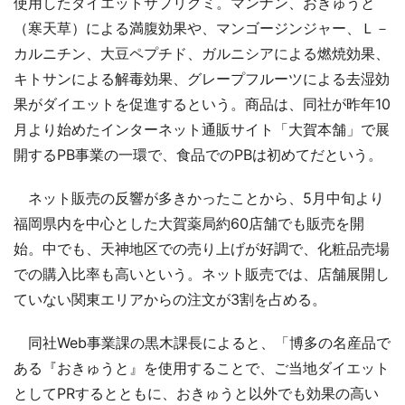
使用したダイエットサプリグミ。マンナン、おきゅうと
（寒天草）による満腹効果や、マンゴージンジャー、Ｌ－
カルニチン、大豆ペプチド、ガルニシアによる燃焼効果、
キトサンによる解毒効果、グレープフルーツによる去湿効
果がダイエットを促進するという。商品は、同社が昨年10
月より始めたインターネット通販サイト「大賀本舗」で展
開するPB事業の一環で、食品でのPBは初めてだという。
ネット販売の反響が多きかったことから、5月中旬より
福岡県内を中心とした大賀薬局約60店舗でも販売を開
始。中でも、天神地区での売り上げが好調で、化粧品売場
での購入比率も高いという。ネット販売では、店舗展開し
ていない関東エリアからの注文が3割を占める。
同社Web事業課の黒木課長によると、「博多の名産品で
ある『おきゅうと』を使用することで、ご当地ダイエット
としてPRするとともに、おきゅうと以外でも効果の高い