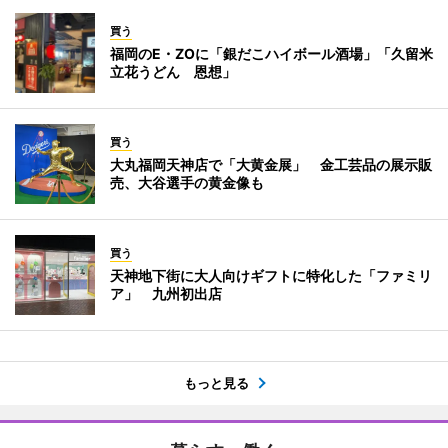
買う
福岡のE・ZOに「銀だこハイボール酒場」「久留米
立花うどん 恩想」
買う
大丸福岡天神店で「大黄金展」 金工芸品の展示販
売、大谷選手の黄金像も
買う
天神地下街に大人向けギフトに特化した「ファミリ
ア」 九州初出店
もっと見る