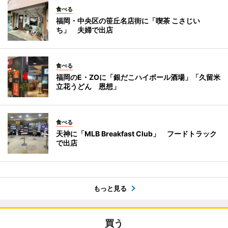
食べる
福岡・中央区の笹丘名店街に「喫茶 こさじい
ち」 夫婦で出店
食べる
福岡のE・ZOに「銀だこハイボール酒場」「久留米
立花うどん 恩想」
食べる
天神に「MLB Breakfast Club」 フードトラック
で出店
もっと見る
買う