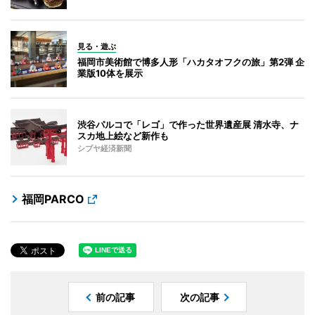
見る・遊ぶ
福岡市美術館で博多人形「ハカタオフクの旅」第2弾 企
業版10体を展示
渋谷パルコで「レゴ」で作った世界遺産展 清水寺、ナ
スカ地上絵など新作も
シブヤ経済新聞
福岡PARCO
前の記事
次の記事