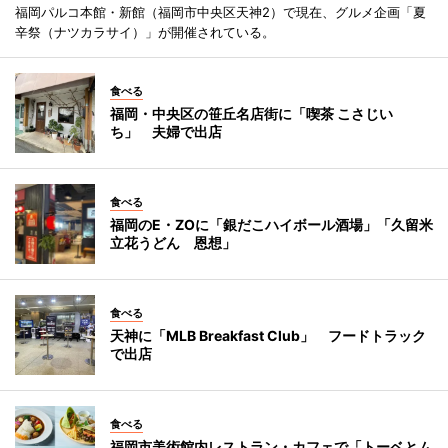
福岡パルコ本館・新館（福岡市中央区天神2）で現在、グルメ企画「夏
辛祭（ナツカラサイ）」が開催されている。
食べる
福岡・中央区の笹丘名店街に「喫茶 こさじい
ち」 夫婦で出店
食べる
福岡のE・ZOに「銀だこハイボール酒場」「久留米
立花うどん 恩想」
食べる
天神に「MLB Breakfast Club」 フードトラック
で出店
食べる
福岡市美術館内レストラン・カフェで「トーベとム