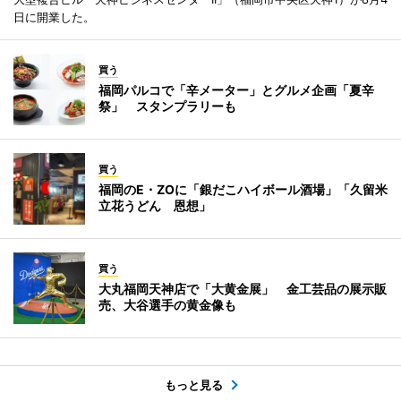
日に開業した。
買う
福岡パルコで「辛メーター」とグルメ企画「夏辛
祭」 スタンプラリーも
買う
福岡のE・ZOに「銀だこハイボール酒場」「久留米
立花うどん 恩想」
買う
大丸福岡天神店で「大黄金展」 金工芸品の展示販
売、大谷選手の黄金像も
もっと見る