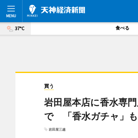
食べる
37°C
買う
岩田屋本店に香水専門店
で 「香水ガチャ」も
岩田屋三越