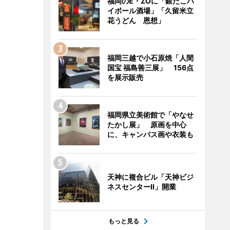
福岡のE・ZOに「銀だこハ
イボール酒場」「久留米立
花うどん 恩想」
福岡三越で小石原焼「人間
国宝 福島善三展」 156点
を展示販売
福岡県立美術館で「やなせ
たかし展」 原画を中心
に、キャンバス画や衣装も
天神に複合ビル「天神ビジ
ネスセンターII」開業
もっと見る