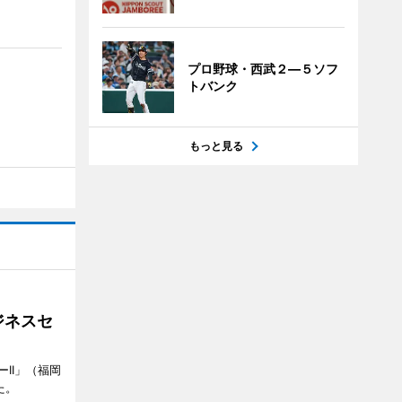
プロ野球・西武２―５ソフ
トバンク
もっと見る
ジネスセ
II」（福岡
た。