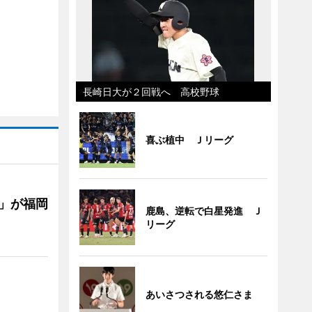
長崎日大が２回戦へ 高校野球
喜ぶ植中 Ｊリーグ
」が福岡
鹿島、逆転で白星発進 Ｊ
リーグ
あいさつされる悠仁さま