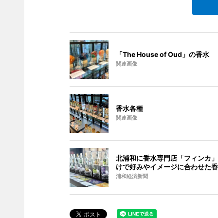
「The House of Oud」の香水
関連画像
香水各種
関連画像
北浦和に香水専門店「フィンカ」
けで好みやイメージに合わせた香
浦和経済新聞