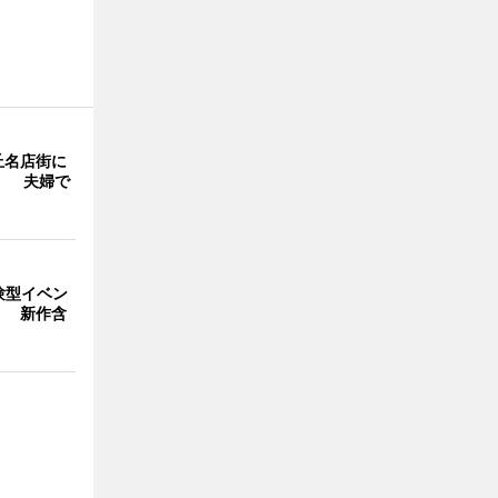
丘名店街に
」 夫婦で
験型イベン
」 新作含