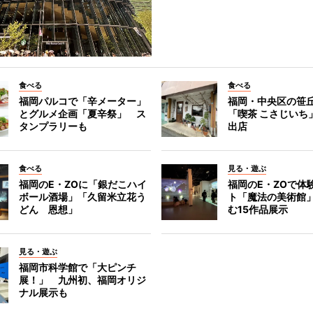
食べる
食べる
福岡パルコで「辛メーター」
福岡・中央区の笹
とグルメ企画「夏辛祭」 ス
「喫茶 こさじいち
タンプラリーも
出店
食べる
見る・遊ぶ
福岡のE・ZOに「銀だこハイ
福岡のE・ZOで体
ボール酒場」「久留米立花う
ト「魔法の美術館
どん 恩想」
む15作品展示
見る・遊ぶ
福岡市科学館で「大ピンチ
展！」 九州初、福岡オリジ
ナル展示も