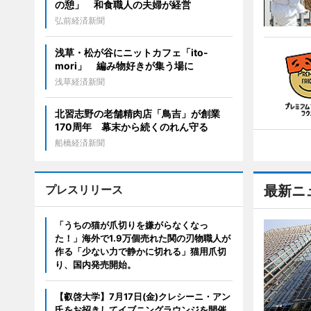
の憩」 和食職人の夫婦が経営
弘前経済新聞
浅草・松が谷にニットカフェ「ito-
mori」 編み物好きが集う場に
浅草経済新聞
北習志野の老舗精肉店「鳥吉」が創業
170周年 幕末から続くのれん守る
船橋経済新聞
プレスリリース
最新ニ
「うちの猫が爪切りを嫌がらなくなっ
た！」海外で1.9万個売れた関の刃物職人が
作る「少ない力で静かに切れる」猫用爪切
り、国内発売開始。
【叡啓大学】7月17日(金)クレシーニ・アン
氏をお招きしてイブニングラウンジを開催