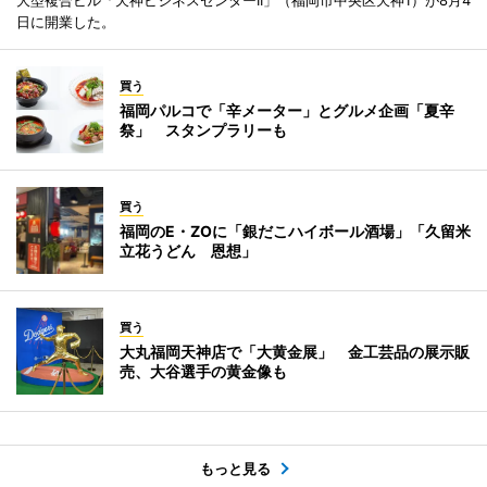
日に開業した。
買う
福岡パルコで「辛メーター」とグルメ企画「夏辛
祭」 スタンプラリーも
買う
福岡のE・ZOに「銀だこハイボール酒場」「久留米
立花うどん 恩想」
買う
大丸福岡天神店で「大黄金展」 金工芸品の展示販
売、大谷選手の黄金像も
もっと見る