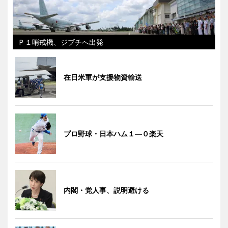
Ｐ１哨戒機、ジブチへ出発
在日米軍が支援物資輸送
プロ野球・日本ハム１―０楽天
内閣・党人事、説明避ける