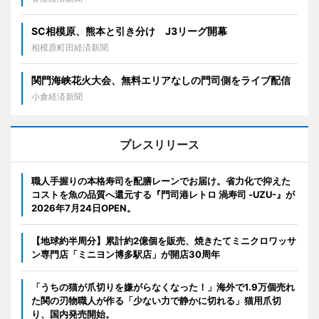
SC相模原、熊本と引き分け J3リーグ開幕
相模原町田経済新聞
関門海峡花火大会、無料エリアなしの門司側をライブ配信
小倉経済新聞
プレスリリース
職人手握りの本格寿司を配膳レーンでお届け。省力化で抑えた
コストを魚の品質へ還元する『門司港レトロ 渦寿司 -UZU-』が
2026年7月24日OPEN。
【地球約半周分】累計約2億個を販売、焼きたてミニクロワッサ
ン専門店「ミニヨン博多駅店」が開店30周年
「うちの猫が爪切りを嫌がらなくなった！」海外で1.9万個売れ
た関の刃物職人が作る「少ない力で静かに切れる」猫用爪切
り、国内発売開始。