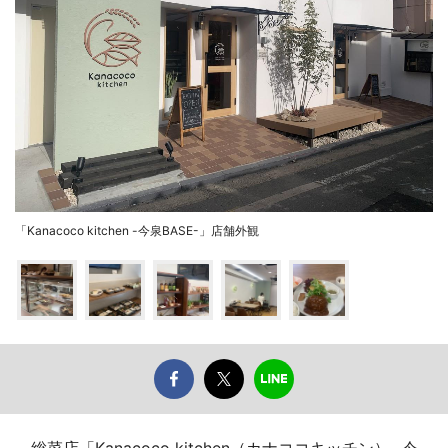
「Kanacoco kitchen -今泉BASE-」店舗外観
総菜店「Kanacoco kitchen（カナココキッチン） -今