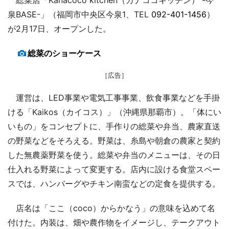
泉BASE-」（福岡市中央区今泉1、TEL
092-401-1456
）
が2月17日、オープンした。
総菜のショーケース
［広告］
運営は、LED事業や電気工事事業、飲食事業などを手掛
ける「Kaikos（カイコス）」（沖縄県那覇市）。「体にい
いもの」をコンセプトに、手作りの総菜や弁当、農家直送
の野菜などをそろえる。野菜は、糸島や朝倉の農家と契約
した無農薬野菜を使う。総菜や弁当のメニューは、その日
仕入れる野菜によって変更する。店内に設ける食堂スペー
スでは、ハンバーグやチキン南蛮などの定食を提供する。
店名は「ここ（coco）からかなう」の意味を込めて名
付けた。内装は、畑や農作物をイメージし、テークアウト