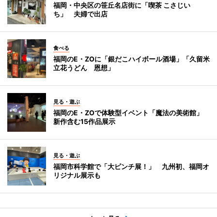
福岡・中央区の笹丘名店街に「喫茶 こさじい
ち」 夫婦で出店
食べる
福岡のE・ZOに「銀だこハイボール酒場」「久留米
立花うどん 恩想」
見る・遊ぶ
福岡のE・ZOで体験型イベント「魔法の美術館」
新作含む15作品展示
見る・遊ぶ
福岡市科学館で「大ピンチ展！」 九州初、福岡オ
リジナル展示も