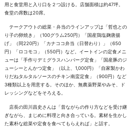
用と食堂用と入り口を２つ設ける。店舗面積は約47坪。
食堂の席数は20席。
テークアウトの総菜・弁当のラインアップは「哲也との
り子の卵焼き」（100グラム250円）「国産鶏塩麹唐揚
げ」（同220円）「カナココ弁当（日替わり）」（650
円）「ロコモコ」（550円）など。イートインの定食メニ
ューは「手作りデミグラスハンバーグ定食」「国産豚のジ
ューシーとんかつ定食」（以上、1,000円）「自家製かわ
りだねタルタルソースのチキン南蛮定食」（900円）など
3種類以上を用意する。そのほか、無農薬野菜やみそ、ド
レッシングなどをそろえる。
店長の田川昌史さんは「昔ながらの作り方などを受け継
ぎながら、まじめに料理と向き合っている。素材を生かし
た素朴な総菜や定食を食べてもらえれば」と話す。