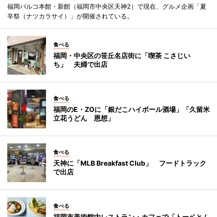
福岡パルコ本館・新館（福岡市中央区天神2）で現在、グルメ企画「夏
辛祭（ナツカラサイ）」が開催されている。
食べる
福岡・中央区の笹丘名店街に「喫茶 こさじい
ち」 夫婦で出店
食べる
福岡のE・ZOに「銀だこハイボール酒場」「久留米
立花うどん 恩想」
食べる
天神に「MLB Breakfast Club」 フードトラック
で出店
食べる
福岡市美術館内レストラン・カフェで「トーベとム