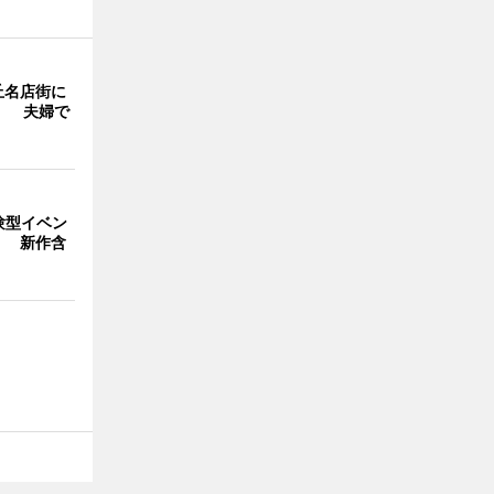
丘名店街に
」 夫婦で
験型イベン
」 新作含