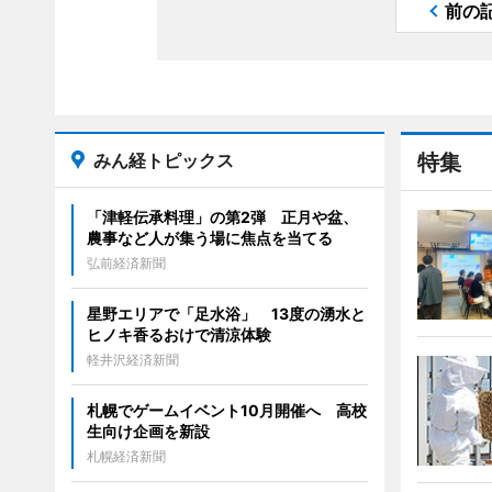
前の
みん経トピックス
特集
「津軽伝承料理」の第2弾 正月や盆、
農事など人が集う場に焦点を当てる
弘前経済新聞
星野エリアで「足水浴」 13度の湧水と
ヒノキ香るおけで清涼体験
軽井沢経済新聞
札幌でゲームイベント10月開催へ 高校
生向け企画を新設
札幌経済新聞