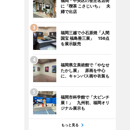
福岡・中央区の笹丘名店街
に「喫茶 こさじいち」 夫
婦で出店
福岡三越で小石原焼「人間
国宝 福島善三展」 156点
を展示販売
福岡県立美術館で「やなせ
たかし展」 原画を中心
に、キャンバス画や衣装も
福岡市科学館で「大ピンチ
展！」 九州初、福岡オリ
ジナル展示も
もっと見る