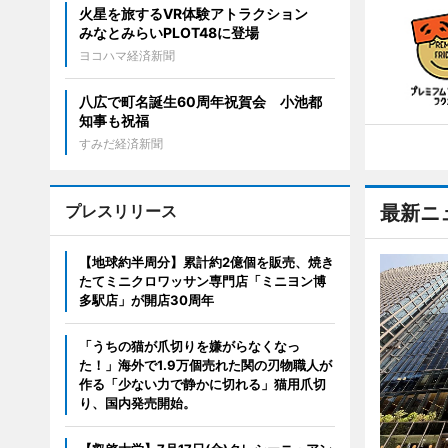
火星を旅するVR体験アトラクション
みなとみらいPLOT48に登場
ヨコハマ経済新聞
八広で町名誕生60周年祝賀会 小池都
知事も祝福
すみだ経済新聞
プレスリリース
最新ニ
【地球約半周分】累計約2億個を販売、焼き
たてミニクロワッサン専門店「ミニヨン博
多駅店」が開店30周年
「うちの猫が爪切りを嫌がらなくなっ
た！」海外で1.9万個売れた関の刃物職人が
作る「少ない力で静かに切れる」猫用爪切
り、国内発売開始。