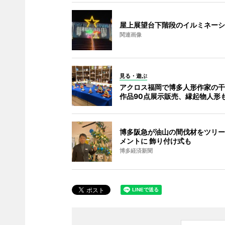
屋上展望台下階段のイルミネーシ
関連画像
見る・遊ぶ
アクロス福岡で博多人形作家の干
作品90点展示販売、縁起物人形
博多阪急が油山の間伐材をツリー
メントに 飾り付け式も
博多経済新聞