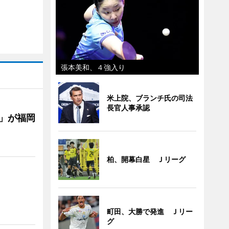
張本美和、４強入り
米上院、ブランチ氏の司法
長官人事承認
」が福岡
柏、開幕白星 Ｊリーグ
町田、大勝で発進 Ｊリー
グ