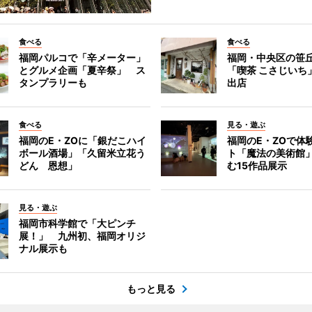
食べる
食べる
福岡パルコで「辛メーター」
福岡・中央区の笹
とグルメ企画「夏辛祭」 ス
「喫茶 こさじいち
タンプラリーも
出店
食べる
見る・遊ぶ
福岡のE・ZOに「銀だこハイ
福岡のE・ZOで体
ボール酒場」「久留米立花う
ト「魔法の美術館
どん 恩想」
む15作品展示
見る・遊ぶ
福岡市科学館で「大ピンチ
展！」 九州初、福岡オリジ
ナル展示も
もっと見る